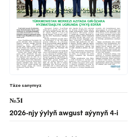
Täze sanymyz
№31
2026-njy ýylyň awgust aýynyň 4-i