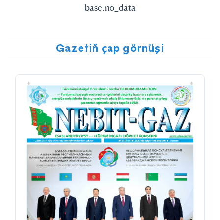
base.no_data
Gazetiň çap görnüşi