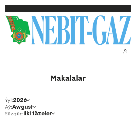
Makalalar
2026
Ýyl:
Awgust
Aý:
Ilki täzeler
Süzgüç: