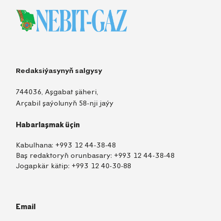
Redaksiýasynyň salgysy
744036, Aşgabat şäheri,
Arçabil şaýolunyň 58-nji jaýy
Habarlaşmak üçin
Kabulhana:
+993 12 44-38-48
Baş redaktoryň orunbasary:
+993 12 44-38-48
Jogapkär kätip:
+993 12 40-30-88
Email