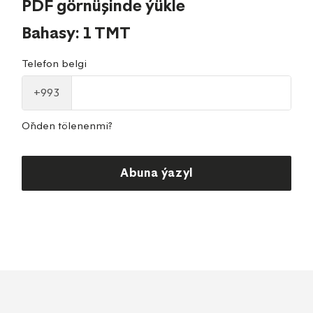
PDF görnüşinde ýükle
Bahasy: 1 TMT
Telefon belgi
+993
Oňden tölenenmi?
Abuna ýazyl