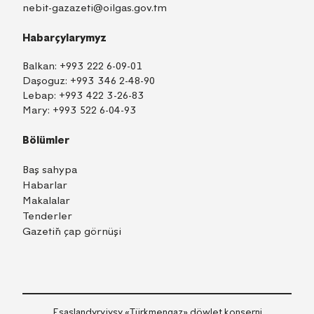
nebit-gazazeti@oilgas.gov.tm
Habarçylarymyz
Balkan:
+993 222 6-09-01
Daşoguz:
+993 346 2-48-90
Lebap:
+993 422 3-26-83
Mary:
+993 522 6-04-93
Bölümler
Baş sahypa
Habarlar
Makalalar
Tenderler
Gazetiň çap görnüşi
Esaslandyryjysy «Тürkmengaz» döwlet konserni