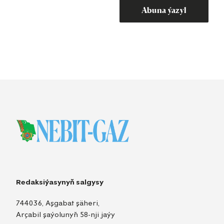
Abuna ýazyl
Redaksiýasynyň salgysy
744036, Aşgabat şäheri,
Arçabil şaýolunyň 58-nji jaýy