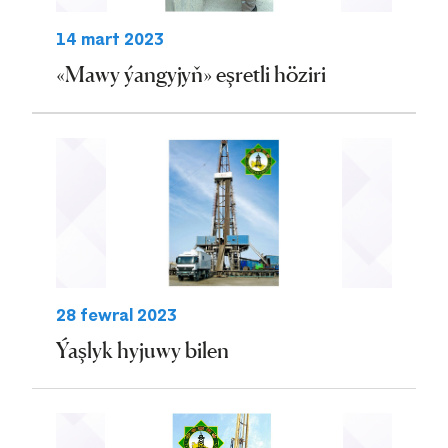
14 mart 2023
«Mawy ýangyjyň» eşretli höziri
28 fewral 2023
Ýaşlyk hyjuwy bilen