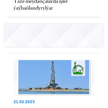
Täze meýdançalarda işler
ýaýbaňlandyrylýar
21.02.2023