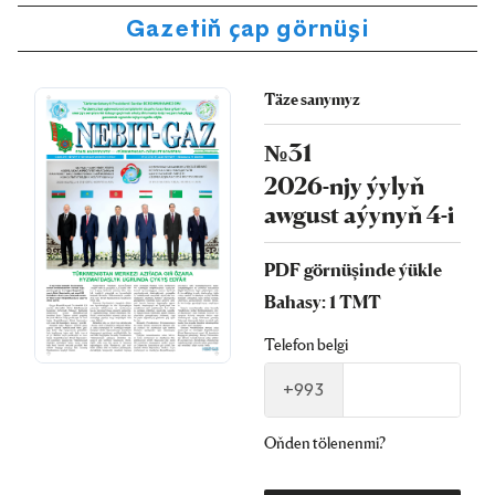
Gazetiň çap görnüşi
Täze sanymyz
№31
2026-njy ýylyň
awgust aýynyň 4-i
PDF görnüşinde ýükle
Bahasy: 1 TMT
Telefon belgi
+993
Oňden tölenenmi?