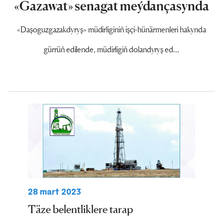
«Gazawat» senagat meýdançasynda
«Daşoguzgazakdyryş» müdirliginiň işçi-hünärmenleri hakynda
gürrüň edilende, müdirligiň dolandyryş ed...
28 mart 2023
Täze belentliklere tarap