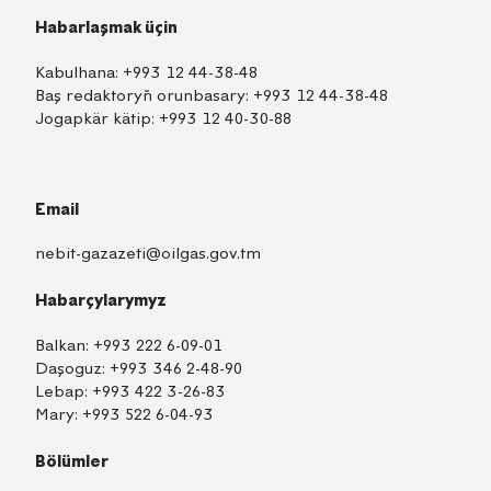
Habarlaşmak üçin
Kabulhana:
+993 12 44-38-48
Baş redaktoryň orunbasary:
+993 12 44-38-48
Jogapkär kätip:
+993 12 40-30-88
Email
nebit-gazazeti@oilgas.gov.tm
Habarçylarymyz
Balkan:
+993 222 6-09-01
Daşoguz:
+993 346 2-48-90
Lebap:
+993 422 3-26-83
Mary:
+993 522 6-04-93
Bölümler