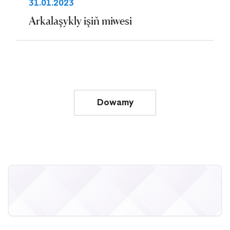
31.01.2023
Arkalaşykly işiň miwesi
Dowamy