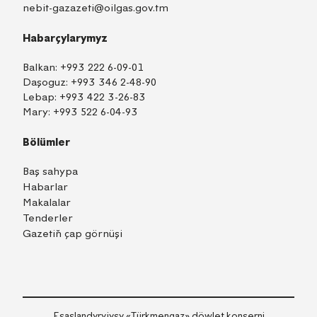
nebit-gazazeti@oilgas.gov.tm
Habarçylarymyz
Balkan:
+993 222 6-09-01
Daşoguz:
+993 346 2-48-90
Lebap:
+993 422 3-26-83
Mary:
+993 522 6-04-93
Bölümler
Baş sahypa
Habarlar
Makalalar
Tenderler
Gazetiň çap görnüşi
TM
EN
RU
Içeri girmek
Esaslandyryjysy «Тürkmengaz» döwlet konserni