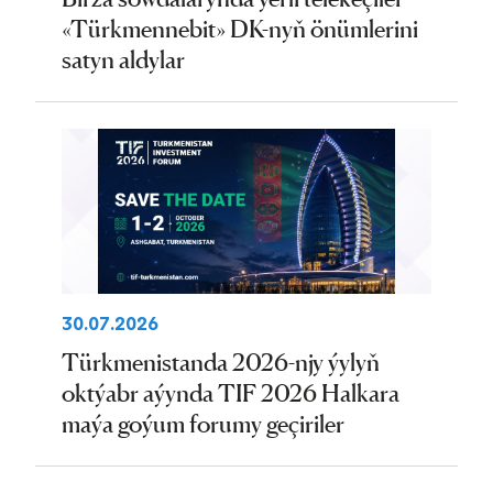
«Türkmennebit» DK-nyň önümlerini
satyn aldylar
30.07.2026
Türkmenistanda 2026-njy ýylyň
oktýabr aýynda TIF 2026 Halkara
maýa goýum forumy geçiriler