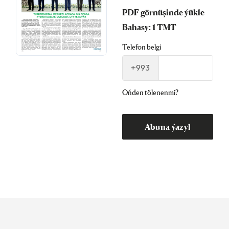
PDF görnüşinde ýükle
Bahasy: 1 TMT
Telefon belgi
+993
Oňden tölenenmi?
Abuna ýazyl