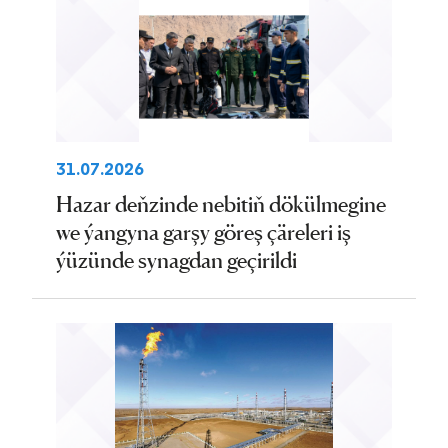
31.07.2026
Hazar deňzinde nebitiň dökülmegine
we ýangyna garşy göreş çäreleri iş
ýüzünde synagdan geçirildi