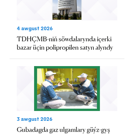
4 awgust 2026
TDHÇMB-niň söwdalarynda içerki
bazar üçin polipropilen satyn alyndy
3 awgust 2026
Gubadagda gaz ulgamlary güýz-gyş