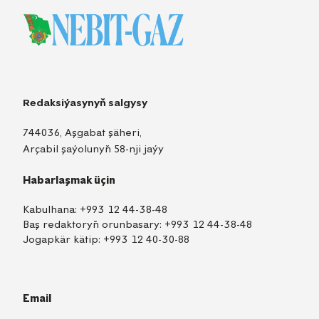
Redaksiýasynyň salgysy
744036, Aşgabat şäheri,
Arçabil şaýolunyň 58-nji jaýy
Habarlaşmak üçin
Kabulhana:
+993 12 44-38-48
Baş redaktoryň orunbasary:
+993 12 44-38-48
Jogapkär kätip:
+993 12 40-30-88
Email