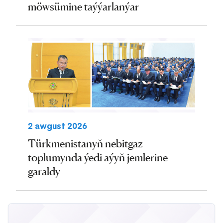
möwsümine taýýarlanýar
2 awgust 2026
Türkmenistanyň nebitgaz
toplumynda ýedi aýyň jemlerine
garaldy