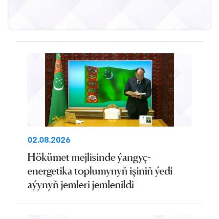
02.08.2026
Hökümet mejlisinde ýangyç-
energetika toplumynyň işiniň ýedi
aýynyň jemleri jemlenildi