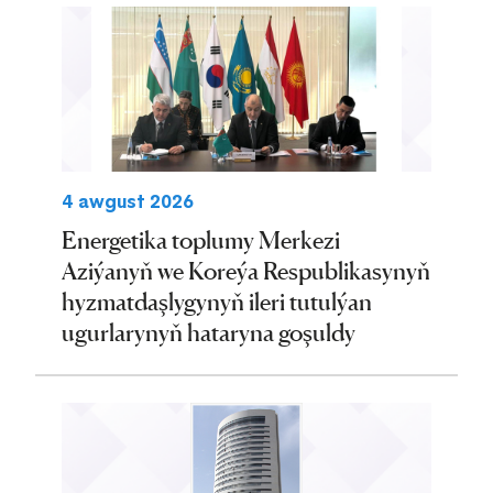
4 awgust 2026
Energetika toplumy Merkezi
Aziýanyň we Koreýa Respublikasynyň
hyzmatdaşlygynyň ileri tutulýan
ugurlarynyň hataryna goşuldy