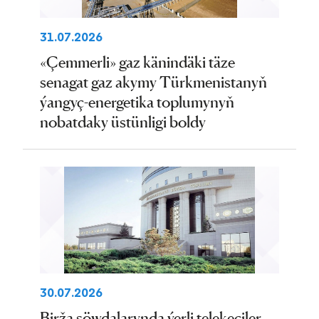
31.07.2026
«Çemmerli» gaz känindäki täze
senagat gaz akymy Türkmenistanyň
ýangyç-energetika toplumynyň
nobatdaky üstünligi boldy
30.07.2026
Birža söwdalarynda ýerli telekeçiler