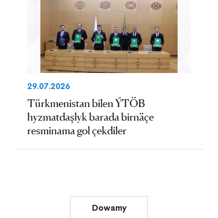
29.07.2026
Türkmenistan bilen ÝTÖB
hyzmatdaşlyk barada birnäçe
resminama gol çekdiler
Dowamy