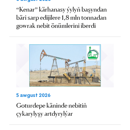
“Kenar” kärhanasy ýylyň başyndan
bäri sarp edijilere 1,8 mln tonnadan
gowrak nebit önümlerini iberdi
5 awgust 2026
Goturdepe käninde nebitiň
çykarylyşy artdyrylýar