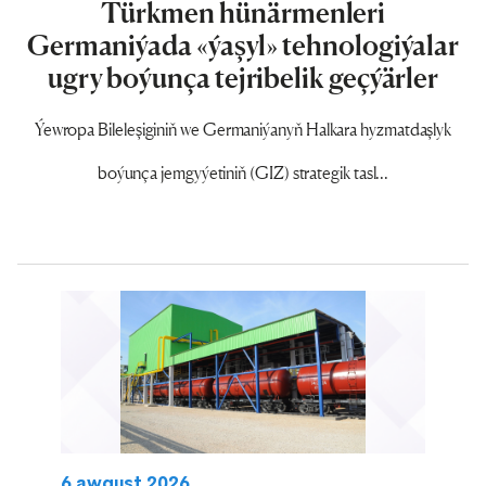
Türkmen hünärmenleri
Germaniýada «ýaşyl» tehnologiýalar
ugry boýunça tejribelik geçýärler
Ýewropa Bileleşiginiň we Germaniýanyň Halkara hyzmatdaşlyk
boýunça jemgyýetiniň (GIZ) strategik tasl...
6 awgust 2026