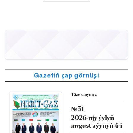
Gazetiň çap görnüşi
Täze sanymyz
№31
2026-njy ýylyň
awgust aýynyň 4-i