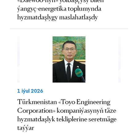
ýangyç-energetika toplumynda
hyzmatdaşlygy maslahatlaşdy
1 iýul 2026
Türkmenistan «Toyo Engineering
Corporation» kompaniýasynyň täze
hyzmatdaşlyk tekliplerine seretmäge
taýýar