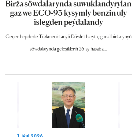
Birža söwdalarynda suwuklandyrylan
gaz we ECO-93 kysymly benzin uly
islegden peýdalandy
Geçen hepdede Türkmenistanyň Döwlet haryt-çig mal biržasynyň
söwdalarynda geleşikleriň 26-sy hasaba...
1 iýul 2026