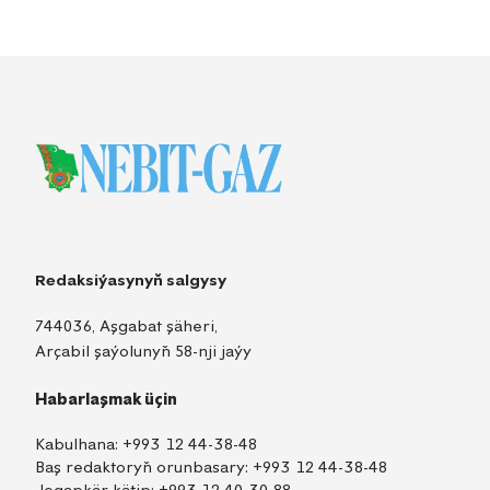
Redaksiýasynyň salgysy
744036, Aşgabat şäheri,
Arçabil şaýolunyň 58-nji jaýy
Habarlaşmak üçin
Kabulhana:
+993 12 44-38-48
Baş redaktoryň orunbasary:
+993 12 44-38-48