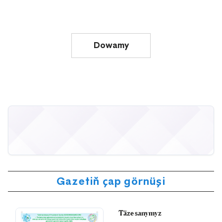
Dowamy
Gazetiň çap görnüşi
Täze sanymyz