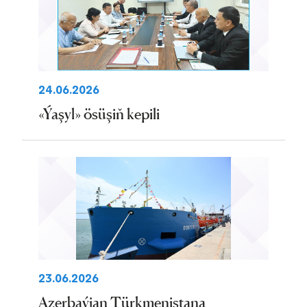
24.06.2026
«Ýaşyl» ösüşiň kepili
23.06.2026
Azerbaýjan Türkmenistana