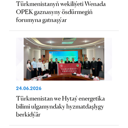
Türkmenistanyň wekiliýeti Wenada
OPEK gaznasyny ösdürmegiň
forumyna gatnaşýar
24.06.2026
Türkmenistan we Hytaý energetika
bilimi ulgamyndaky hyzmatdaşlygy
berkidýär