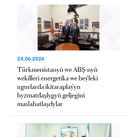
24.06.2026
Türkmenistanyň we ABŞ-nyň
wekilleri energetika we beýleki
ugurlarda ikitaraplaýyn
hyzmatdaşlygyň geljegini
maslahatlaşdylar