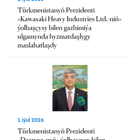
Türkmenistanyň Prezidenti
«Kawasaki Heavy Industries Ltd.-niň»
ýolbaşçysy bilen gazhimiýa
ulgamynda hyzmatdaşlygy
maslahatlaşdy
1 iýul 2026
Türkmenistanyň Prezidenti
«Daewoo-nyň» ýolbaşçysy bilen