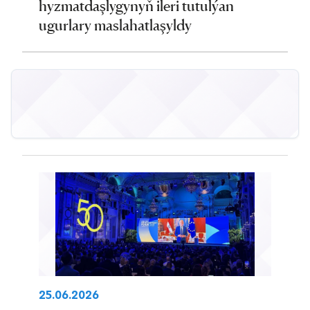
hyzmatdaşlygynyň ileri tutulýan
ugurlary maslahatlaşyldy
25.06.2026