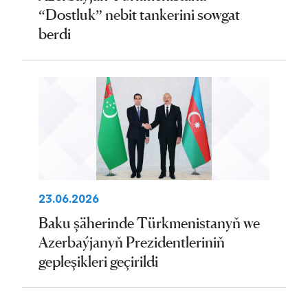
“Dostluk” nebit tankerini sowgat
berdi
23.06.2026
Baku şäherinde Türkmenistanyň we
Azerbaýjanyň Prezidentleriniň
gepleşikleri geçirildi