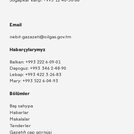
Jogapkär kätip:
+993 12 40-30-88
Email
nebit-gazazeti@oilgas.gov.tm
Habarçylarymyz
Balkan:
+993 222 6-09-01
Daşoguz:
+993 346 2-48-90
Lebap:
+993 422 3-26-83
Mary:
+993 522 6-04-93
Bölümler
Baş sahypa
Habarlar
Makalalar
Tenderler
Gazetiň çap görnüşi