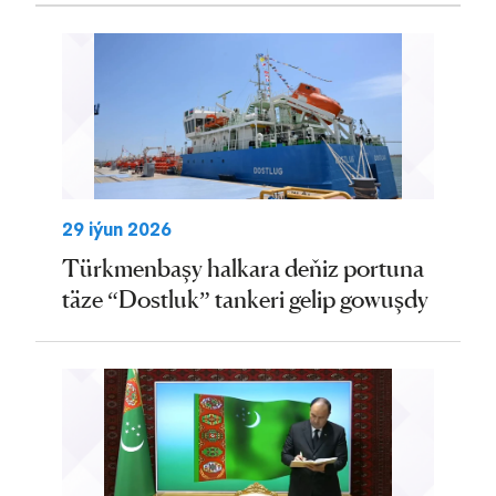
29 iýun 2026
Türkmenbaşy halkara deňiz portuna
täze “Dostluk” tankeri gelip gowuşdy