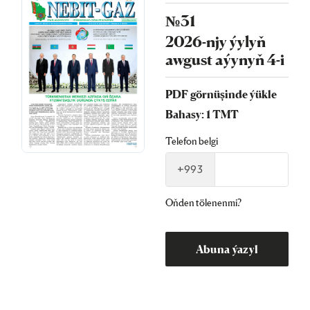
№31
2026-njy ýylyň
awgust aýynyň 4-i
PDF görnüşinde ýükle
Bahasy: 1 TMT
Telefon belgi
+993
Oňden tölenenmi?
Abuna ýazyl