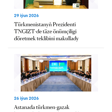
29 iýun 2026
Türkmenistanyň Prezidenti
TNGIZT-de täze önümçiligi
döretmek teklibini makullady
26 iýun 2026
Astanada türkmen-gazak