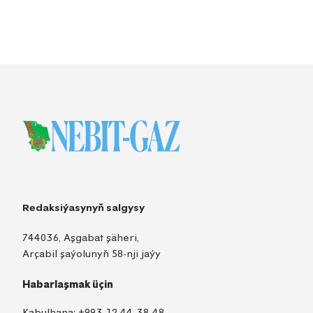
Redaksiýasynyň salgysy
744036, Aşgabat şäheri,
Arçabil şaýolunyň 58-nji jaýy
Habarlaşmak üçin
Kabulhana:
+993 12 44-38-48