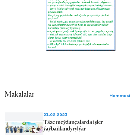
Makalalar
Hemmesi
21.02.2023
Täze meýdançalarda işler
ýaýbaňlandyrylýar