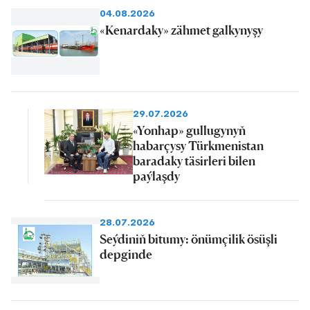
04.08.2026
«Kenardaky» zähmet galkynyşy
29.07.2026
«Yonhap» gullugynyň
habarçysy Türkmenistan
baradaky täsirleri bilen
paýlaşdy
28.07.2026
Seýdiniň bitumy: önümçilik ösüşli
depginde