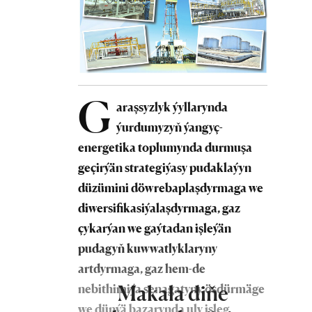
G
araşsyzlyk ýyllarynda
ýurdumyzyň ýangyç-
energetika toplumynda durmuşa
geçirýän strategiýasy pudaklaýyn
düzümini döwrebaplaşdyrmaga we
diwersifikasiýalaşdyrmaga, gaz
çykarýan we gaýtadan işleýän
pudagyň kuwwatlyklaryny
artdyrmaga, gaz hem-de
Makala diňe
nebithimiýa senagatyny ösdürmäge
we dünýä bazarynda uly isleg