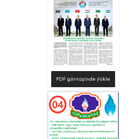
PDF görnüşinde ýükle