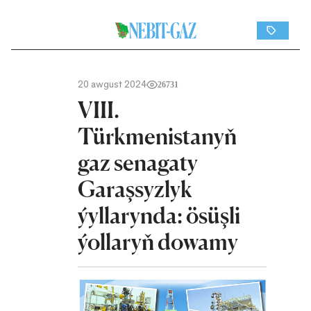
20 awgust 2024
26731
VIII.
Türkmenistanyň
gaz senagaty
Garaşsyzlyk
ýyllarynda: ösüşli
ýollaryň dowamy