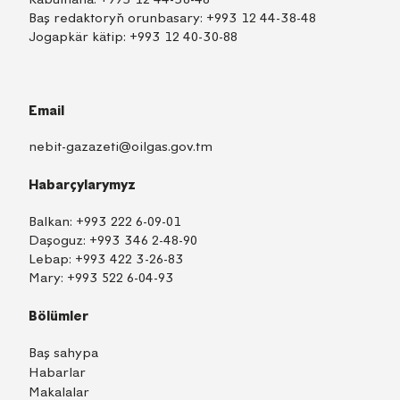
Baş redaktoryň orunbasary:
+993 12 44-38-48
Jogapkär kätip:
+993 12 40-30-88
Email
nebit-gazazeti@oilgas.gov.tm
Habarçylarymyz
Balkan:
+993 222 6-09-01
Daşoguz:
+993 346 2-48-90
Lebap:
+993 422 3-26-83
Mary:
+993 522 6-04-93
Bölümler
Baş sahypa
Habarlar
Makalalar