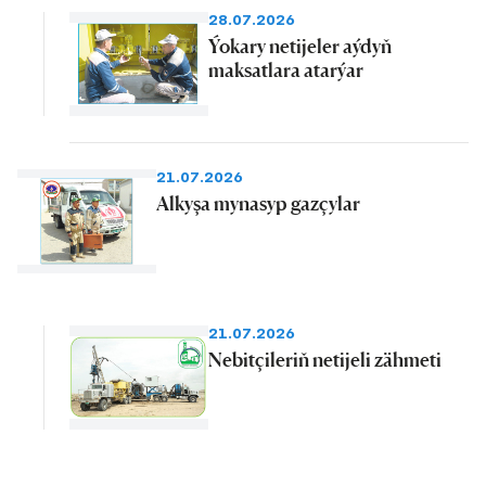
28.07.2026
Ýokary netijeler aýdyň
maksatlara atarýar
21.07.2026
Alkyşa mynasyp gazçylar
21.07.2026
Nebitçileriň netijeli zähmeti