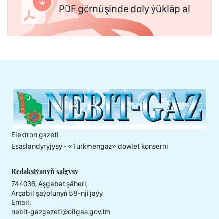
PDF görnüşinde doly ýükläp al
Elektron gazeti
Esaslandyryjysy - «Тürkmengaz» döwlet konserni
Redaksiýanyň salgysy
744036, Aşgabat şäheri,
Arçabil şaýolunyň 58-nji jaýy
Email:
nebit-gazgazeti@oilgas.gov.tm