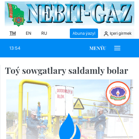
TM
EN
RU
Abuna ýazyl
Içeri girmek
MENÝU
13:54
Toý sowgatlary saldamly bolar