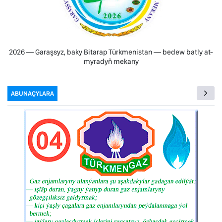
2026 — Garaşsyz, baky Bitarap Türkmenistan — bedew batly at-
myradyň mekany
ABUNAÇYLARA