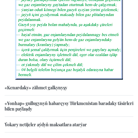
«Kenardaky» zähmet galkynyşy
«Yonhap» gullugynyň habarçysy Türkmenistan baradaky täsirleri
bilen paýlaşdy
Ýokary netijeler aýdyň maksatlara atarýar