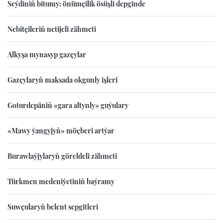
Seýdiniň bitumy: önümçilik ösüşli depginde
Nebitçileriň netijeli zähmeti
Alkyşa mynasyp gazçylar
Gazçylaryň maksada okgunly işleri
Goturdepäniň «gara altynly» guýulary
«Mawy ýangyjyň» möçberi artýar
Burawlaýjylaryň göreldeli zähmeti
Türkmen medeniýetiniň baýramy
Suwçularyň belent sepgitleri