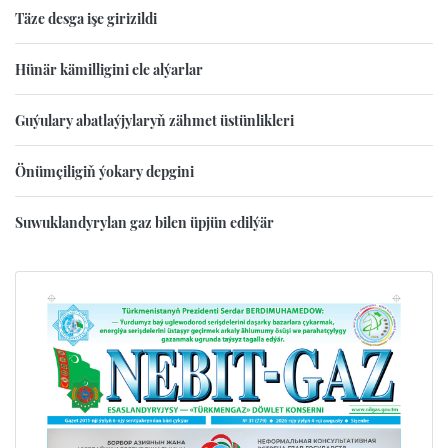
Täze desga işe girizildi
Hünär kämilligini ele alýarlar
Guýulary abatlaýjylaryň zähmet üstünlikleri
Önümçiligiň ýokary depgini
Suwuklandyrylan gaz bilen üpjün edilýär