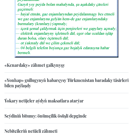
«Kenardaky» zähmet galkynyşy
«Yonhap» gullugynyň habarçysy Türkmenistan baradaky täsirleri
bilen paýlaşdy
Ýokary netijeler aýdyň maksatlara atarýar
Seýdiniň bitumy: önümçilik ösüşli depginde
Nebitçileriň netijeli zähmeti