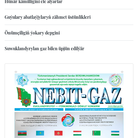
Hünär kämilligini ele alýarlar
Guýulary abatlaýjylaryň zähmet üstünlikleri
Önümçiligiň ýokary depgini
Suwuklandyrylan gaz bilen üpjün edilýär