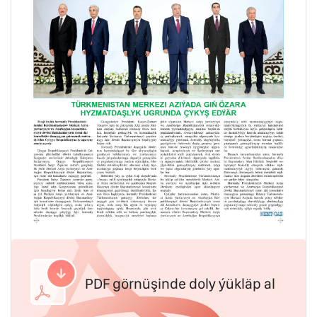
PDF görnüşinde doly ýükläp al