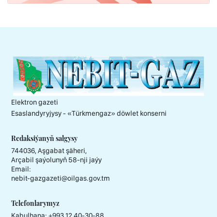
Elektron gazeti
Esaslandyryjysy - «Тürkmengaz» döwlet konserni
Redaksiýanyň salgysy
744036, Aşgabat şäheri,
Arçabil şaýolunyň 58-nji jaýy
Email:
nebit-gazgazeti@oilgas.gov.tm
Telefonlarymyz
Kabulhana:
+993 12 40-30-88