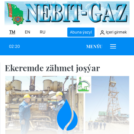
TM
EN
RU
Abuna ýazyl
Içeri girmek
MENÝU
02:20
Ekeremde zähmet joşýar