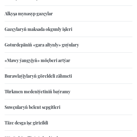
Alkyşa mynasyp gazçylar
Gazçylaryň maksada okgunly işleri
Goturdepäniň «gara altynly» guýulary
«Mawy ýangyjyň» möçberi artýar
Burawlaýjylaryň göreldeli zähmeti
Türkmen medeniýetiniň baýramy
Suwçularyň belent sepgitleri
Täze desga işe girizildi