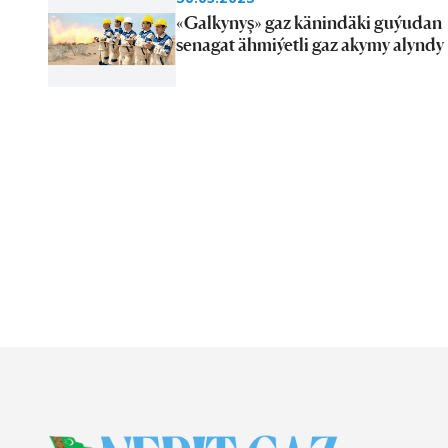
«Galkynyş» gaz känindäki guýudan
senagat ähmiýetli gaz akymy alyndy