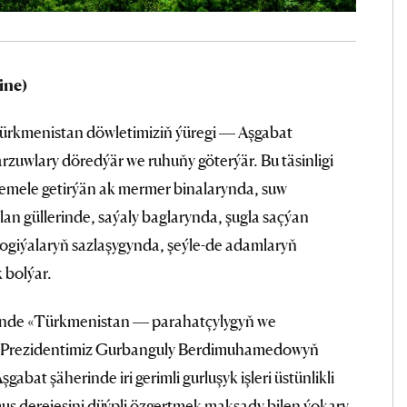
ine)
Türkmenistan döwletimiziň ýüregi — Aşgabat
arzuwlary döredýär we ruhuňy göterýär. Bu täsinligi
 emele getirýän ak mermer binalarynda, suw
lan güllerinde, saýaly baglarynda, şugla saçýan
giýalaryň sazlaşygynda, şeýle-de adamlaryň
 bolýar.
ünde «Türkmenistan — parahatçylygyň we
 Prezidentimiz Gurbanguly Berdimuhamedowyň
bat şäherinde iri gerimli gurluşyk işleri üstünlikli
uş derejesini düýpli özgertmek maksady bilen ýokary