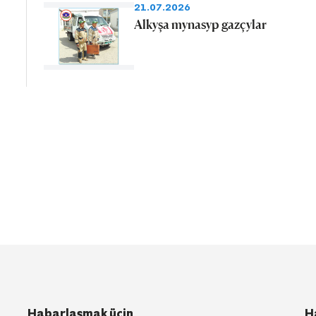
21.07.2026
Alkyşa mynasyp gazçylar
Habarlaşmak üçin
H