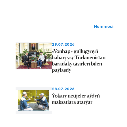
Hemmesi
29.07.2026
«Yonhap» gullugynyň
habarçysy Türkmenistan
baradaky täsirleri bilen
paýlaşdy
28.07.2026
Ýokary netijeler aýdyň
maksatlara atarýar