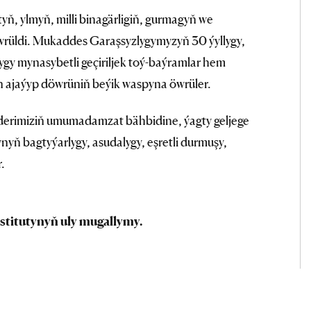
ň, ylmyň, milli binagärligiň, gurmagyň we
wrüldi. Mukaddes Garaşsyzlygymyzyň 30 ýyllygy,
gy mynasybetli geçiriljek toý-baýramlar hem
ajaýyp döwrüniň beýik waspyna öwrüler.
Liderimiziň umumadamzat bähbidine, ýagty geljege
ynyň bagtyýarlygy, asudalygy, eşretli durmuşy,
.
stitutynyň uly mugallymy.