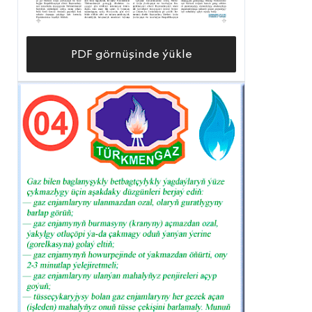
PDF görnüşinde ýükle