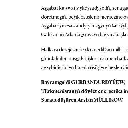
Aşgabat kuwwatly ykdysadyýetiň, senagaty
döretmegiň, beýik ösüşleriň merkezine ö
Aşgabadyň esaslandyrylmagynyň 140 ýylly
Gahryman Arkadagymyzyň başyny başlan 
Halkara derejesinde ykrar edilýän milli 
gönükdirilen nusgalyk işleri türkmen halk
agzybirligi bilen has-da ösüşlere beslenýär
Baýramgeldi GURBANDURDYÝEW,
Türkmenistanyň döwlet energetika in
Surata düşüren Arslan MÜLLIKOW.