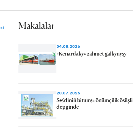
Makalalar
si
04.08.2026
«Kenardaky» zähmet galkynyşy
28.07.2026
Seýdiniň bitumy: önümçilik ösüşli
depginde