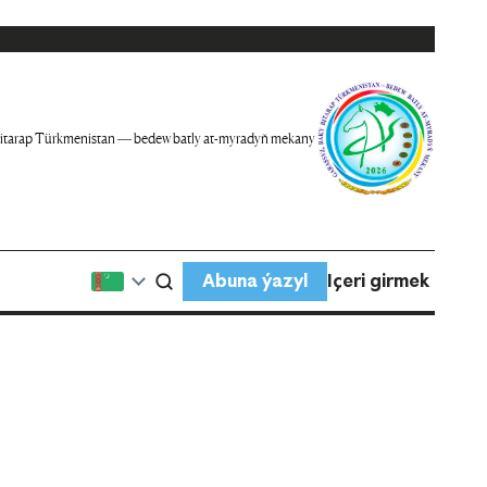
itarap Türkmenistan — bedew batly at-myradyň mekany
Abuna ýazyl
Içeri girmek