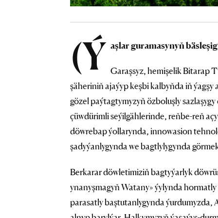
(Ý
aşlar guramasynyň bäsleşig
Garaşsyz, hemişelik Bitarap 
şäheriniň ajaýyp keşbi kalbyňda iň ýagşy 
gözel paýtagtymyzyň özboluşly sazlaşygy
çüwdürimli seýilgählerinde, reňbe-reň açy
döwrebap ýollarynda, innowasion tehnolo
şadyýanlygynda we bagtlylygynda görmek
Berkarar döwletimiziň bagtyýarlyk döwr
ynanyşmagyň Watany» ýylynda hormatly
parasatly baştutanlygynda ýurdumyzda, Aşga
alnyp barylýar. Halkymyzyň ýaşaýyş-durm