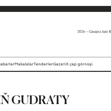
2026 — Garaşsyz, baky B
abarlar
Makalalar
Tenderler
Gazetiň çap görnüşi
IŇ GUDRATY