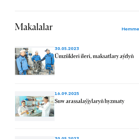
Makalalar
Hemme
30.05.2023
Ümzükleri ileri, maksatlary aýdyň
16.09.2025
Suw arassalaýjylaryň hyzmaty
30.05.2023