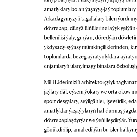
amatlyklary bolan ýaşaýyş-jaý toplumlary
Arkadagymyzyň tagallalary bilen ýurdumyz
döwrebap, dünýä ülňülerine laýyk gelýän o
bellenilişi ýaly, gurýan, döredýän döwle
ykdysady-syýasy mümkinçiliklerinden, ku
toplumlarda bezeg aýratynlyklara aýratyn
enjamlaryň ulanylmagy binalara özboluşly 
Milli Liderimiziň arhitektorçylyk taglyma
jaýlary däl, eýsem ýokary we orta okuw me
sport desgalary, seýilgähler, işewürlik, e
amatlyklar ýaşaýjylaryň hal-durmuş ýagd
döwrebaplaşdyrýar we ýeňilleşdirýär. Ýu
gönükdirilip, amal edilýän bu işler halky