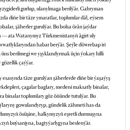
 yzygiderli gurlup, ulanylmaga berilýär. Gahryman
da diňe bir täze ymaratlar, toplumlar däl, eýsem
balar, şäherler gurulýar. Bu bolsa örän jaýdar
tiň — ata Watanymyz Türkmenistanyň ägirt uly
wwatlyklaryndan habar berýär. Şeýle döwrebap iri
 üns berilmegi we yşyklandyrmak üçin ýokary hilli
gözellik çaýýar.
ty esasynda täze gurulýan şäherlerde diňe bir ýaşaýyş
kdepleri, çagalar baglary, medeni maksatly binalar,
dara binalar toplumlary göz öňünde tutulýar. Bu
aýlaryny gowulandyryp, gündelik zähmeti has-da
rdumyzyň ösüşine, halkymyzyň eşretli durmuşyna
myzyň buýsanjyna, bagtyýarlygyna beslenýär.