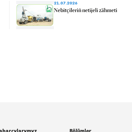
21.07.2026
Nebitçileriň netijeli zähmeti
abarçylarymyz
Bölümler