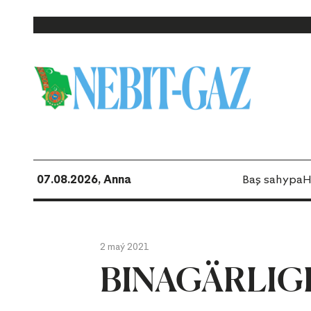
07.08.2026, Anna
Baş sahypa
H
2 maý 2021
BINAGÄRLIG