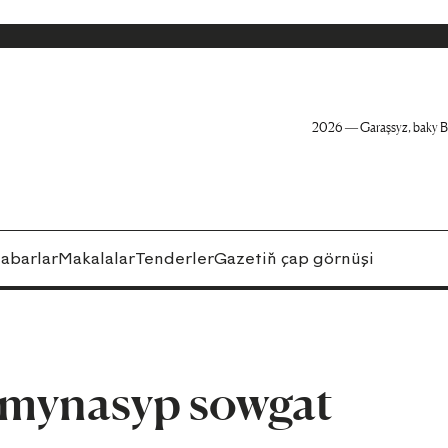
2026 — Garaşsyz, baky B
abarlar
Makalalar
Tenderler
Gazetiň çap görnüşi
e mynasyp sowgat