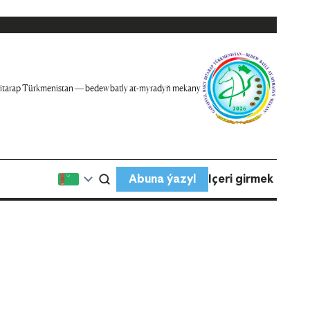
itarap Türkmenistan — bedew batly at-myradyň mekany
Abuna ýazyl
Içeri girmek