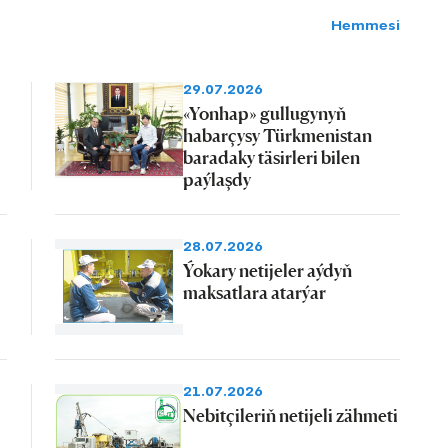
Hemmesi
29.07.2026
«Yonhap» gullugynyň
habarçysy Türkmenistan
baradaky täsirleri bilen
paýlaşdy
28.07.2026
Ýokary netijeler aýdyň
maksatlara atarýar
21.07.2026
Nebitçileriň netijeli zähmeti