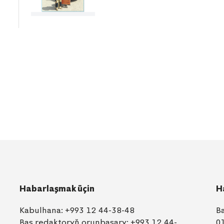
Habarlaşmak üçin
H
Kabulhana:
+993 12 44-38-48
B
Baş redaktoryň orunbasary:
+993 12 44-
0