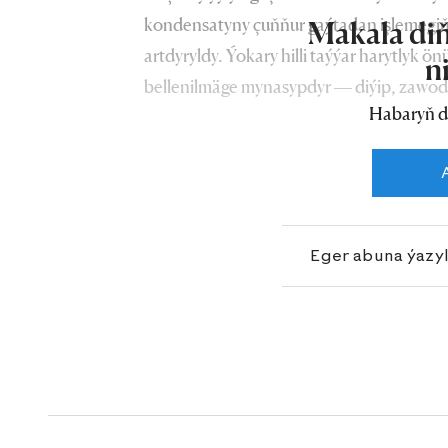
kondensatyny çuňňur gaýtadan işlemegiň 
Makala diň
artdyryldy. Ýokary hilli taýýar harytlyk ö
n
bellenilmäge mynasypdyr — diýip, zawod
Habaryň d
Eger abuna ýazy