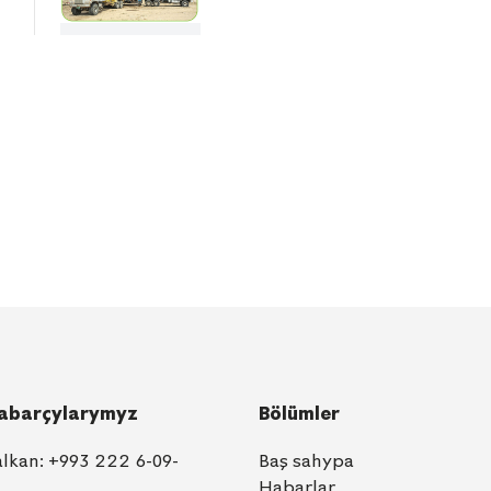
abarçylarymyz
Bölümler
alkan:
+993 222 6-09-
Baş sahypa
1
Habarlar