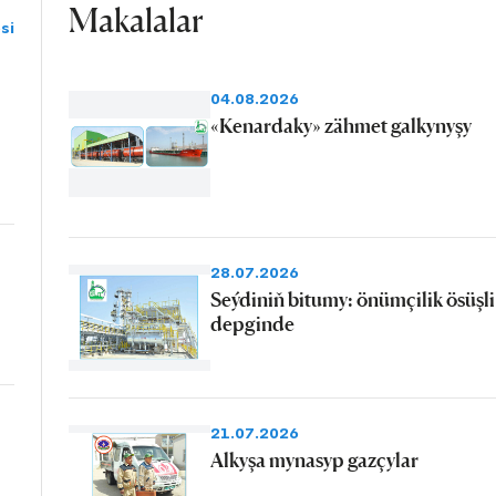
Makalalar
si
04.08.2026
«Kenardaky» zähmet galkynyşy
28.07.2026
Seýdiniň bitumy: önümçilik ösüşli
depginde
21.07.2026
Alkyşa mynasyp gazçylar