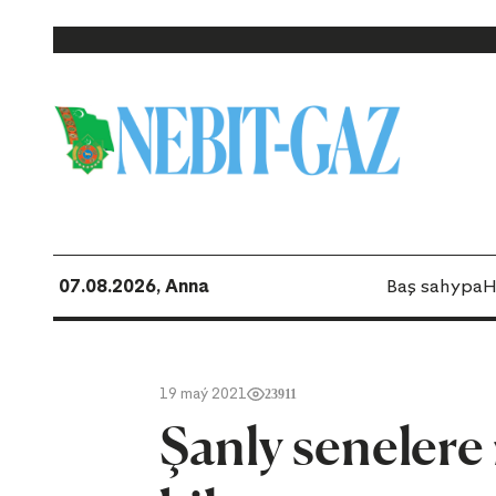
07.08.2026, Anna
Baş sahypa
H
19 maý 2021
23911
Şanly seneler