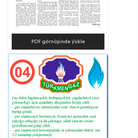
PDF görnüşinde ýükle