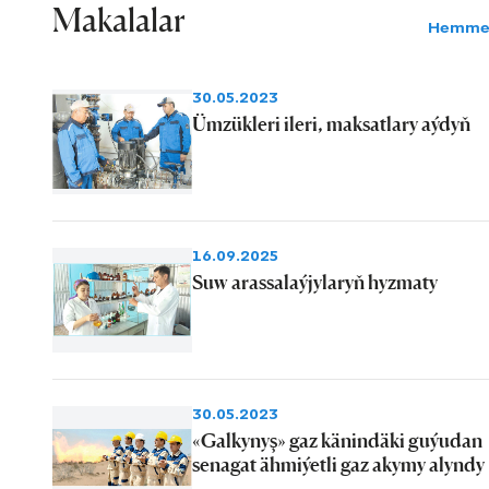
Makalalar
Hemme
30.05.2023
Ümzükleri ileri, maksatlary aýdyň
16.09.2025
Suw arassalaýjylaryň hyzmaty
30.05.2023
«Galkynyş» gaz känindäki guýudan
senagat ähmiýetli gaz akymy alyndy