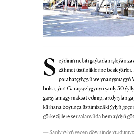
S
eýdiniň nebiti gaýtadan işleýän z
zähmet üstünliklerine besleýärler.
parahatçylygyň we ynanyşmagyň Wat
bolsa, ýurt Garaşsyzlygynyň şanly 30 ýyl
garşylamagy maksat edinip, artdyrylan ga
kärhana boýunça üstümizdäki ýylyň geçe
görkezijilere ser salanyňda hem aýdyň göz 
— Şanly ýylyň geçen döwründe ýurdumyzyň