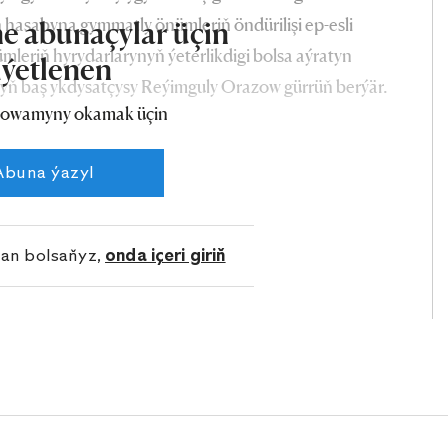
hasabyna gymmatly önümleriň öndürilişi ep-esli
e abunaçylar üçin
nümleriň hyrydarlarynyň ýeterlikdigi bolsa aýratyn
iýetlenen
yň baş ykdysatçysy Reýimguly Orazow gürrüň berýär.
owamyny okamak üçin
Abuna ýazyl
lan bolsaňyz,
onda içeri giriň