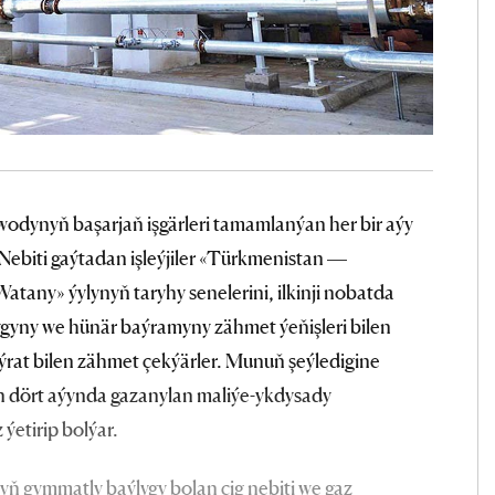
awodynyň başarjaň işgärleri tamamlanýan her bir aýy
 Nebiti gaýtadan işleýjiler «Türkmenistan —
any» ýylynyň taryhy senelerini, ilkinji nobatda
lygyny we hünär baýramyny zähmet ýeňişleri bilen
ýrat bilen zähmet çekýärler. Munuň şeýledigine
n dört aýynda gazanylan maliýe-ykdysady
ýetirip bolýar.
 gymmatly baýlygy bolan çig nebiti we gaz