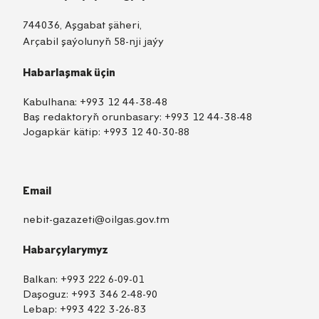
744036, Aşgabat şäheri,
Arçabil şaýolunyň 58-nji jaýy
Habarlaşmak üçin
Kabulhana:
+993 12 44-38-48
Baş redaktoryň orunbasary:
+993 12 44-38-48
Jogapkär kätip:
+993 12 40-30-88
Email
nebit-gazazeti@oilgas.gov.tm
Habarçylarymyz
Balkan:
+993 222 6-09-01
Daşoguz:
+993 346 2-48-90
Lebap:
+993 422 3-26-83