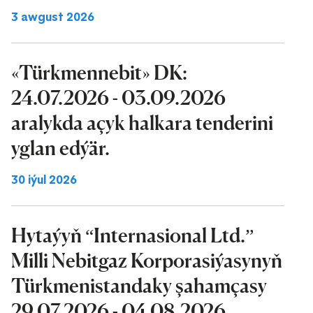
3 awgust 2026
«Türkmennebit» DK:
24.07.2026 - 03.09.2026
aralykda açyk halkara tenderini
yglan edýär.
30 iýul 2026
Hytaýyň “Internasional Ltd.”
Milli Nebitgaz Korporasiýasynyň
Türkmenistandaky şahamçasy
29.07.2026 - 04.08.2026