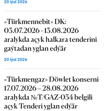
20 iýul 2026
«Türkmennebit» DK:
03.07.2026 - 13.08.2026
aralykda açyk halkara tenderini
gaýtadan yglan edýär
20 iýul 2026
«Türkmengaz» Döwlet konserni
17.07.2026 – 28.08.2026
aralykda №T/GAZ-034 belgili
açyk Tenderi yglan edýär