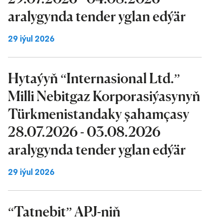
aralygynda tender yglan edýär
29 iýul 2026
Hytaýyň “Internasional Ltd.”
Milli Nebitgaz Korporasiýasynyň
Türkmenistandaky şahamçasy
28.07.2026 - 03.08.2026
aralygynda tender yglan edýär
29 iýul 2026
“Tatnebit” APJ-niň