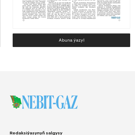
Abuna ýazyl
Redaksiýasynyň salgysy