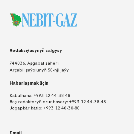
Redaksiýasynyň salgysy
744036, Aşgabat şäheri,
Arçabil şaýolunyň 58-nji jaýy
Habarlaşmak üçin
Kabulhana:
+993 12 44-38-48
Baş redaktoryň orunbasary:
+993 12 44-38-48
Jogapkär kätip:
+993 12 40-30-88
Email