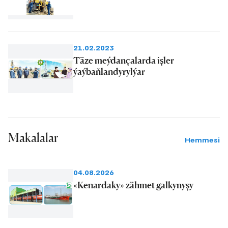
21.02.2023
Täze meýdançalarda işler
ýaýbaňlandyrylýar
Makalalar
Hemmesi
04.08.2026
«Kenardaky» zähmet galkynyşy