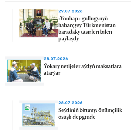
29.07.2026
«Yonhap» gullugynyň
habarçysy Türkmenistan
baradaky täsirleri bilen
paýlaşdy
28.07.2026
Ýokary netijeler aýdyň maksatlara
atarýar
28.07.2026
Seýdiniň bitumy: önümçilik
ösüşli depginde