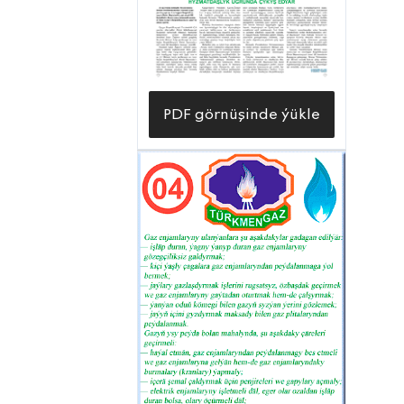
trestiniň Aragatnaşyk müdirliginiň
Saparmyrat Türkmenbaşy
adyndaky Nebitçileriň medeniýet
köşgüniň «Dehistan» aýdym-tans we
PDF görnüşinde ýükle
folklor etnografiýa topary hem
gatnaşýar.
Ýurdumyzda medeniýet ulgamynda
amala aşyrylýan döwletli tutumlardan
ruhlanyp, döredijilikli işleýän
«Türkmennebit» döwlet konserniniň
«Nebitgazburawlaýyş» trestiniň
Aragatnaşyk müdirliginiň Saparmyrat
Türkmenbaşy adyndaky Nebitçileriň
medeniýet köşgüniň «Dehistan»