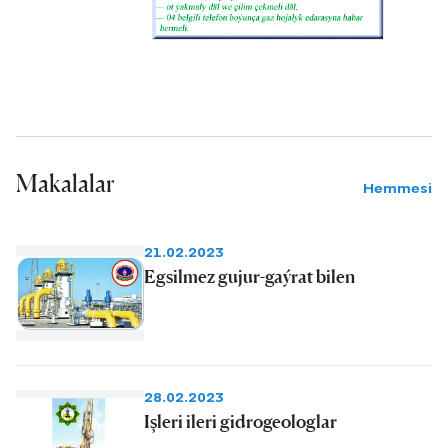
aýdym-tans we folklor etnografiýa
topary hem milli däp-dessurlarymyzyň,
şol sanda küştdepdidir gazallarymyzyň
asyl nusgasynyň saklanyp galmagy
bilen birlikde, täze, döwrebap
öwüşginlerde dünýä ýaýylmagyny
Makalalar
gazanýarlar.
Hemmesi
21.02.2023
Egsilmez gujur-gaýrat bilen
28.02.2023
Işleri ileri gidrogeologlar