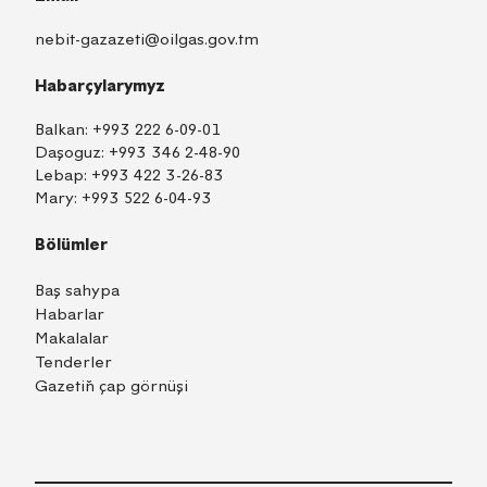
nebit-gazazeti@oilgas.gov.tm
Habarçylarymyz
Balkan:
+993 222 6-09-01
Daşoguz:
+993 346 2-48-90
Lebap:
+993 422 3-26-83
Mary:
+993 522 6-04-93
Bölümler
Baş sahypa
Habarlar
Makalalar
Tenderler
Gazetiň çap görnüşi
TM
EN
RU
Içeri girmek