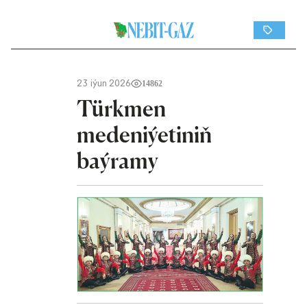
23 iýun 2026
14862
Türkmen
medeniýetiniň
baýramy