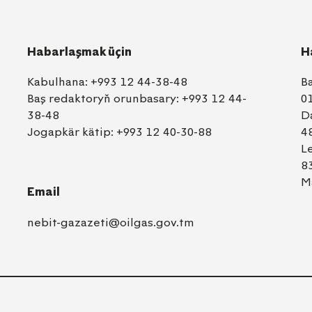
Habarlaşmak üçin
H
Kabulhana:
+993 12 44-38-48
B
Baş redaktoryň orunbasary:
+993 12 44-
0
38-48
D
Jogapkär kätip:
+993 12 40-30-88
4
L
8
M
Email
nebit-gazazeti@oilgas.gov.tm