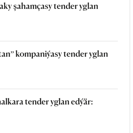
aky şahamçasy tender yglan
an” kompaniýasy tender yglan
lkara tender yglan edýär: