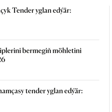
çyk Tender yglan edýär:
iplerini bermegiň möhletini
26
mçasy tender yglan edýär: