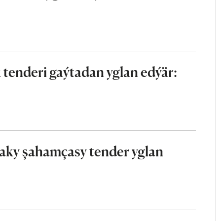
tenderi gaýtadan yglan edýär:
aky şahamçasy tender yglan