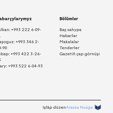
abarçylarymyz
Bölümler
alkan:
+993 222 6-09-
Baş sahypa
1
Habarlar
aşoguz:
+993 346 2-
Makalalar
8-90
Tenderler
ebap:
+993 422 3-26-
Gazetiň çap görnüşi
3
ary:
+993 522 6-04-93
Işläp düzen
Arassa Nusga