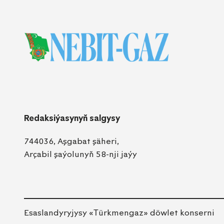
Redaksiýasynyň salgysy
744036, Aşgabat şäheri,
Arçabil şaýolunyň 58-nji jaýy
Esaslandyryjysy «Тürkmengaz» döwlet konserni