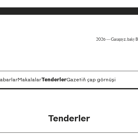
2026 — Garaşsyz, baky B
abarlar
Makalalar
Tenderler
Gazetiň çap görnüşi
Tenderler