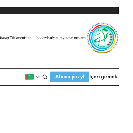
itarap Türkmenistan — bedew batly at-myradyň mekany
Abuna ýazyl
Içeri girmek