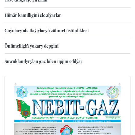
Hünär kämilligini ele alýarlar
Guýulary abatlaýjylaryň zähmet üstünlikleri
Önümçiligiň ýokary depgini
Suwuklandyrylan gaz bilen üpjün edilýär