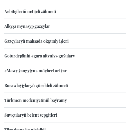
Nebitçileriň netijeli zähmeti
Alkyşa mynasyp gazçylar
Gazçylaryň maksada okgunly işleri
Goturdepäniň «gara altynly» guýulary
«Mawy ýangyjyň» möçberi artýar
Burawlaýjylaryň göreldeli zähmeti
Türkmen medeniýetiniň baýramy
Suwçularyň belent sepgitleri
Täze desga işe girizildi