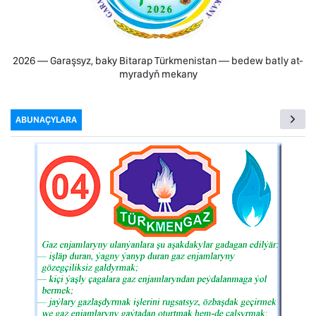
2026 — Garaşsyz, baky Bitarap Türkmenistan — bedew batly at-
myradyň mekany
ABUNAÇYLARA