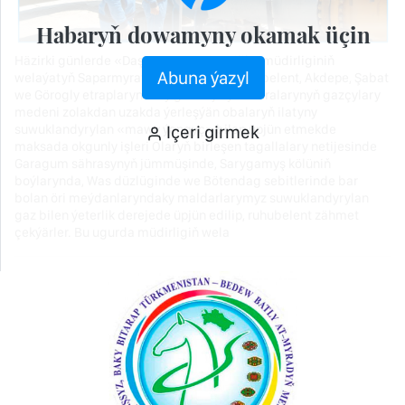
Habaryň dowamyny okamak üçin
Häzirki günlerde «Daşoguzgazüpjünçilik» müdirliginiň
Abuna ýazyl
welaýatyň Saparmyrat Türkmenbaşy, Ruhubelent, Akdepe, Şabat
we Görogly etraplaryndaky gaz hojalyk edaralarynyň gazçylary
medeni zolakdan uzakda ýerleşýän obalaryň ilatyny
suwuklandyrylan «mawy ýangyç» bilen üpjün etmekde
Içeri girmek
maksada okgunly işleri Olaryň birleşen tagallalary netijesinde
Garagum sährasynyň jümmüşinde, Sarygamyş kölüniň
boýlarynda, Was düzlüginde we Bötendag sebitlerinde bar
bolan öri meýdanlaryndaky maldarlarymyz suwuklandyrylan
gaz bilen ýeterlik derejede üpjün edilip, ruhubelent zähmet
çekýärler. Bu ugurda müdirligiň wela