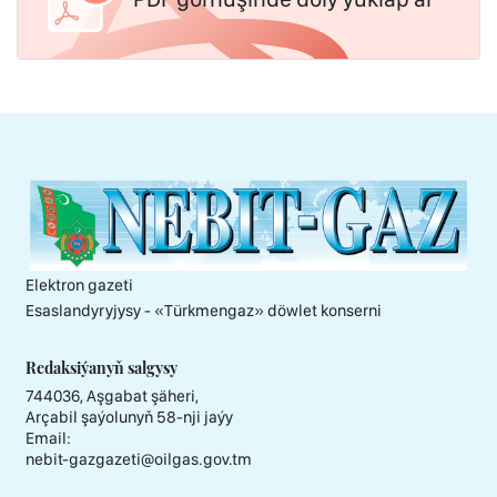
Elektron gazeti
Esaslandyryjysy - «Тürkmengaz» döwlet konserni
Redaksiýanyň salgysy
744036, Aşgabat şäheri,
Arçabil şaýolunyň 58-nji jaýy
Email:
nebit-gazgazeti@oilgas.gov.tm