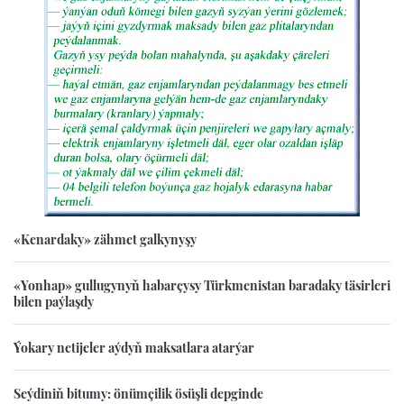
«Kenardaky» zähmet galkynyşy
«Yonhap» gullugynyň habarçysy Türkmenistan baradaky täsirleri
bilen paýlaşdy
Ýokary netijeler aýdyň maksatlara atarýar
Seýdiniň bitumy: önümçilik ösüşli depginde