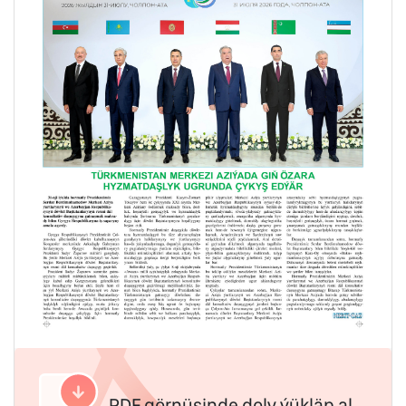
PDF görnüşinde doly ýükläp al