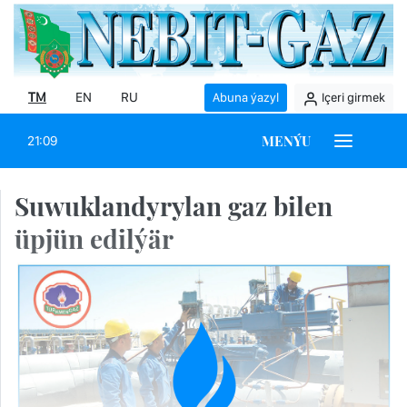
TM
EN
RU
Abuna ýazyl
Içeri girmek
MENÝU
21:09
Suwuklandyrylan gaz bilen
üpjün edilýär