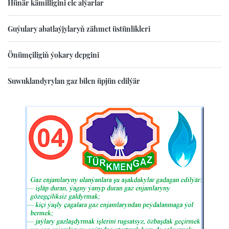
Hünär kämilligini ele alýarlar
Guýulary abatlaýjylaryň zähmet üstünlikleri
Önümçiligiň ýokary depgini
Suwuklandyrylan gaz bilen üpjün edilýär