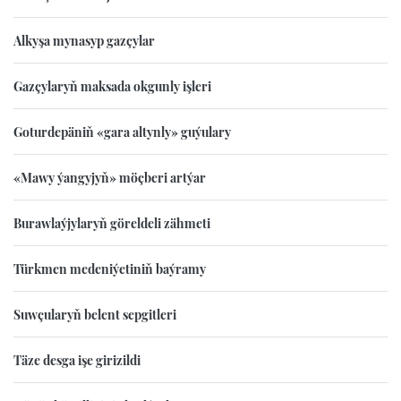
Alkyşa mynasyp gazçylar
Gazçylaryň maksada okgunly işleri
Goturdepäniň «gara altynly» guýulary
«Mawy ýangyjyň» möçberi artýar
Burawlaýjylaryň göreldeli zähmeti
Türkmen medeniýetiniň baýramy
Suwçularyň belent sepgitleri
Täze desga işe girizildi