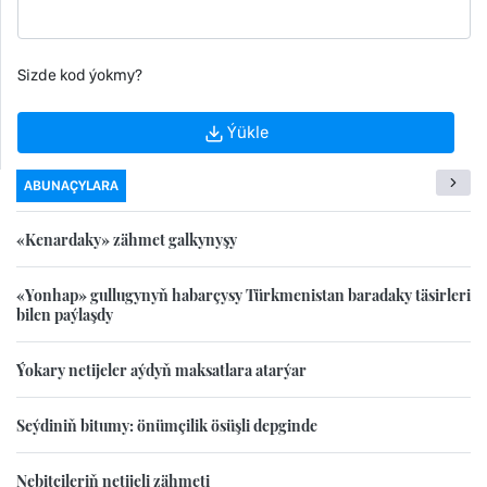
Sizde kod ýokmy?
Ýükle
ABUNAÇYLARA
«Kenardaky» zähmet galkynyşy
«Yonhap» gullugynyň habarçysy Türkmenistan baradaky täsirleri
bilen paýlaşdy
Ýokary netijeler aýdyň maksatlara atarýar
Seýdiniň bitumy: önümçilik ösüşli depginde
Nebitçileriň netijeli zähmeti