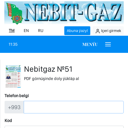
TM
EN
RU
Abuna ýazyl
Içeri girmek
MENÝU
11:35
Nebitgaz №51
PDF görnüşinde doly ýükläp al
Telefon belgi
+993
Kod