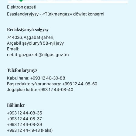
Elektron gazeti
Esaslandyryjysy - «Тürkmengaz» döwlet konserni
Redaksiýanyň salgysy
744036, Aşgabat şäheri,
Arçabil şaýolunyň 58-nji jaýy
Email:
nebit-gazgazeti@oilgas.gov.tm
Telefonlarymyz
Kabulhana:
+993 12 40-30-88
Baş redaktoryň orunbasary:
+993 12 44-08-60
Jogäpkar kätip:
+993 12 44-08-40
Bölümler
+993 12 44-08-35
+993 12 44-08-37
+993 12 44-08-39
+993 12 44-19-13 (Faks)