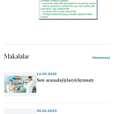
gowulandy. Ýylyň islendik döwründe
onuň eşretli hözirini görüp ýaşaýarys.
Eger gaz enjamlarymyzda bir näsazlyk
ýüze çyksa, «Daşoguzşähergaz» gaz
hojalyk edarasyna jaň edýäris. Olaram
tiz gelip, gaz plitalarymyzy düzedip
berip, içeri öý enjamlaryny gözden
Makalalar
geçirip gidýärler. Şonuň üçin bu
Hemmesi
edaranyň gazçylarynyň hyzmatyndan
biz diýseň hoşal — diýip, Arazmyrat
16.09.2025
Amanow hoşallyk bilen aýdýar.
Suw arassalaýjylaryň hyzmaty
30.05.2023