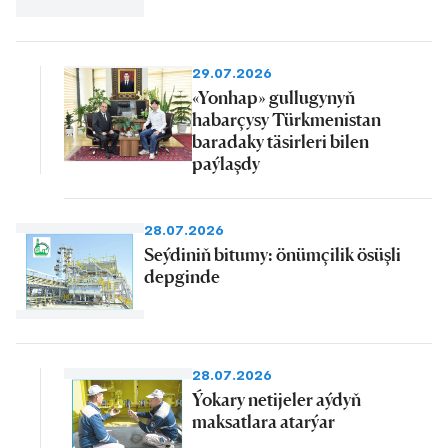
29.07.2026
«Yonhap» gullugynyň
habarçysy Türkmenistan
baradaky täsirleri bilen
paýlaşdy
28.07.2026
Seýdiniň bitumy: önümçilik ösüşli
depginde
28.07.2026
Ýokary netijeler aýdyň
maksatlara atarýar