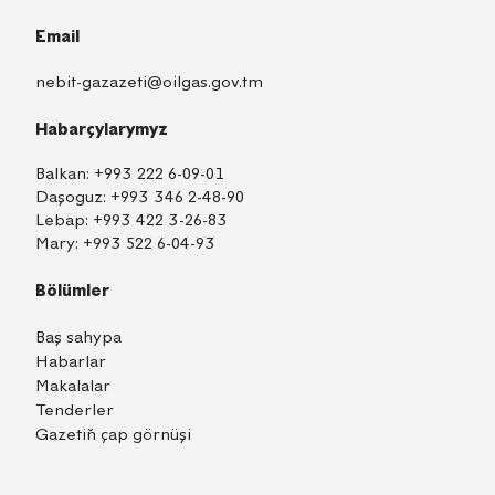
Email
nebit-gazazeti@oilgas.gov.tm
Habarçylarymyz
Balkan:
+993 222 6-09-01
Daşoguz:
+993 346 2-48-90
Lebap:
+993 422 3-26-83
Mary:
+993 522 6-04-93
Bölümler
Baş sahypa
Habarlar
Makalalar
Tenderler
Gazetiň çap görnüşi
TM
EN
RU