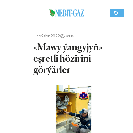
1 noýabr 2022
32934
«Mawy ýangyjyň»
eşretli hözirini
görýärler