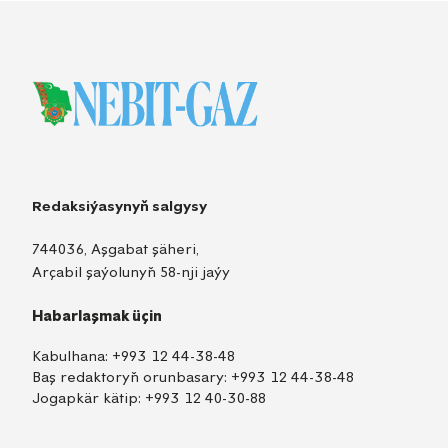
Redaksiýasynyň salgysy
744036, Aşgabat şäheri,
Arçabil şaýolunyň 58-nji jaýy
Habarlaşmak üçin
Kabulhana:
+993 12 44-38-48
Baş redaktoryň orunbasary:
+993 12 44-38-48
Jogapkär kätip:
+993 12 40-30-88