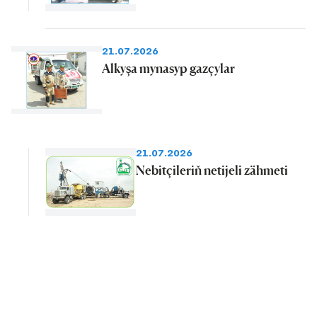
21.07.2026
Alkyşa mynasyp gazçylar
21.07.2026
Nebitçileriň netijeli zähmeti