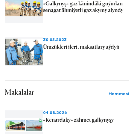
«Galkynyş» gaz känindäki guýudan
senagat ähmiýetli gaz akymy alyndy
30.05.2023
Ümzükleri ileri, maksatlary aýdyň
Makalalar
Hemmesi
04.08.2026
«Kenardaky» zähmet galkynyşy