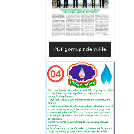
kilometre golaý ýeriniň, gaz paýlaýjy we
sazlaýjy enjamlaryň bolsa 445
sanysynyň gije-gündiziň dowamynda
saz işlemegi ugrunda nusgalyk zähmet
çekýän edaranyň gazçylaryna
hoşallyklarynyň çägi ýok.
PDF görnüşinde ýükle
— Men Daşoguz şäheriniň «Merkez-1»
ýaşaýyş jaý toplumynda ýaşaýaryn.
Şäherimiz soňky ýyllarda Gahryman
Arkadagymyzyň, Arkadagly
Serdarymyzyň il-ýurt baradaky
aladalary netijesinde tanalmaz
derejede özgerdi. Soňky döwürde
gymmatly «mawy ýangyç» bolan tebigy
gaz bilen üpjünçiligimiz hem has