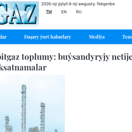
2026-nji ýylyň 9-nji awgusty. Ýekşenbe
TM
EN
RU
lar
Daşary ýurt habarlary
Mediýa
Tend
itgaz toplumy: buýsandyryjy netijel
ksatnamalar