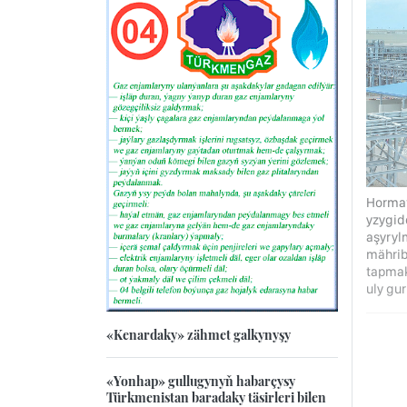
Hormat
yzygid
aşyryl
mährib
tapmak
uly gur
«Kenardaky» zähmet galkynyşy
«Yonhap» gullugynyň habarçysy
Türkmenistan baradaky täsirleri bilen