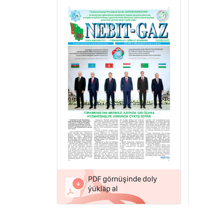
PDF görnüşinde doly
ýükläp al