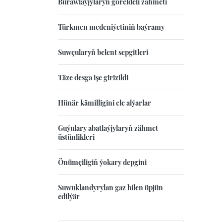
Burawlaýjylaryň göreldeli zähmeti
Türkmen medeniýetiniň baýramy
Suwçularyň belent sepgitleri
Täze desga işe girizildi
Hünär kämilligini ele alýarlar
Guýulary abatlaýjylaryň zähmet
üstünlikleri
Önümçiligiň ýokary depgini
Suwuklandyrylan gaz bilen üpjün
edilýär