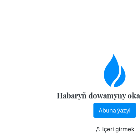
Habaryň dowamyny oka
Abuna ýazyl
Içeri girmek