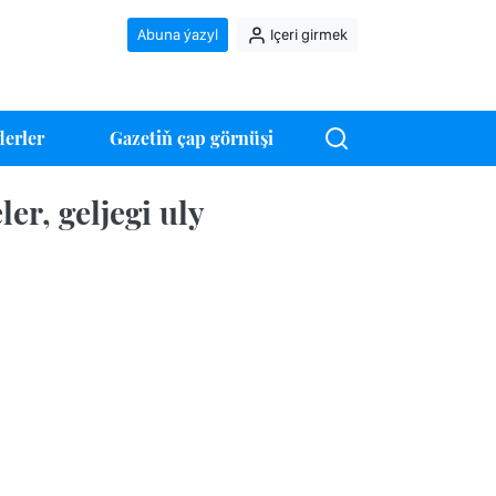
Abuna ýazyl
Içeri girmek
erler
Gazetiň çap görnüşi
er, geljegi uly