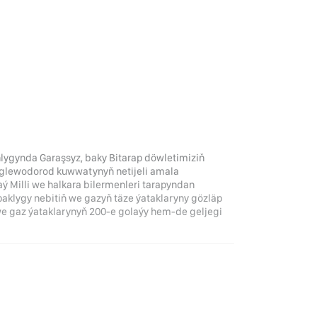
ygynda Garaşsyz, baky Bitarap döwletimiziň
 uglewodorod kuwwatynyň netijeli amala
 Milli we halkara bilermenleri tarapyndan
paklygy nebitiň we gazyň täze ýataklaryny gözläp
we gaz ýataklarynyň 200-e golaýy hem-de geljegi