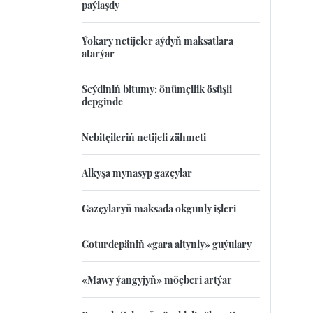
paýlaşdy
Ýokary netijeler aýdyň maksatlara
atarýar
Seýdiniň bitumy: önümçilik ösüşli
depginde
Nebitçileriň netijeli zähmeti
Alkyşa mynasyp gazçylar
Gazçylaryň maksada okgunly işleri
Goturdepäniň «gara altynly» guýulary
«Mawy ýangyjyň» möçberi artýar