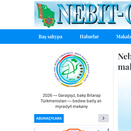
Baş sahypa
Habarlar
Makala
Neb
ma
2026 — Garaşsyz, baky Bitarap
Türkmenistan — bedew batly at-
myradyň mekany
ABUNAÇYLARA