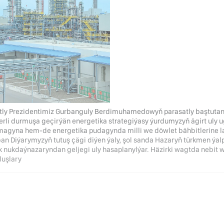
ly Prezidentimiz Gurbanguly Berdimuhamedowyň parasatly baştutanl
erli durmuşa geçirýän energetika strategiýasy ýurdumyzyň ägirt uly
magyna hem-de energetika pudagynda milli we döwlet bähbitlerine laý
an Diýarymyzyň tutuş çägi diýen ýaly, şol sanda Hazaryň türkmen ýal
 nukdaýnazaryndan geljegi uly hasaplanylýar. Häzirki wagtda nebit 
luşlary