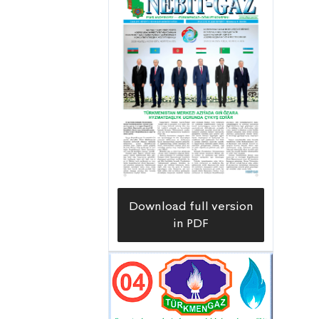
необходимых мероприятий. В
настоящее время на втором -
завершающем этапе
прилагаются усилия для
успешного завершения
запланированных работ, —
говорит главный специалист по
строительству предприятия
Батыр Джораев.
Download full version
in PDF