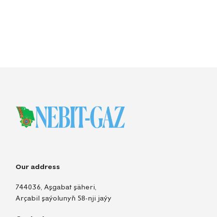
Our address
744036, Aşgabat şäheri,
Arçabil şaýolunyň 58-nji jaýy