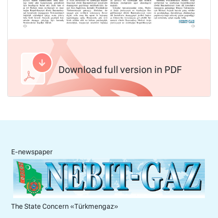
Download full version in PDF
E-newspaper
The State Concern «Тürkmengaz»