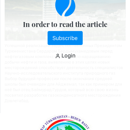
In order to read the article
Subscribe
Успешной реализации задач, поставленных Президентом
Туркменистана Сердаром Бердымухамедовым перед
Login
нефтегазовым комплексом страны по наращиванию
добычи нефти и газа, выявлению в этих целях новых
месторождений способствует деятельность специалистов
Научно-исследовательского института природного газ
Выбор будущей профессии после окончания средней
школы был очевиден для Айджемал, так как примером для
неё был отец Баймурад Гурдов, который всю свою жизнь
посвятил разработке газоконденсатного месторождения
Довлетабад.