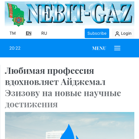
TM
EN
RU
Subscribe
Login
MENU
20:22
Любимая профессия
вдохновляет Айджемал
Эзизову на новые научные
достижения