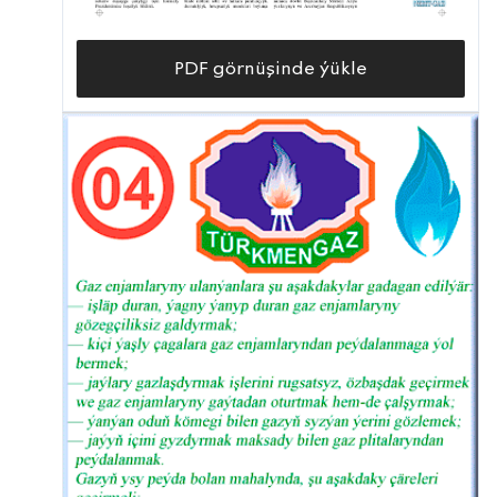
PDF görnüşinde ýükle