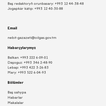
Baş redaktoryň orunbasary:
+993 12 44-38-48
Jogapkär kätip:
+993 12 40-30-88
Email
nebit-gazazeti@oilgas.gov.tm
Habarçylarymyz
Balkan:
+993 222 6-09-01
Daşoguz:
+993 346 2-48-90
Lebap:
+993 422 3-26-83
Mary:
+993 522 6-04-93
Bölümler
Baş sahypa
Habarlar
Makalalar