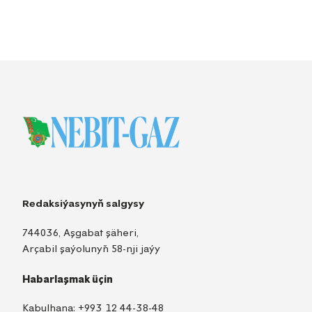
Redaksiýasynyň salgysy
744036, Aşgabat şäheri,
Arçabil şaýolunyň 58-nji jaýy
Habarlaşmak üçin
Kabulhana:
+993 12 44-38-48