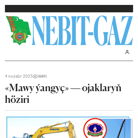
4 noýabr 2025
36095
«Mawy ýangyç» — ojaklaryň
höziri