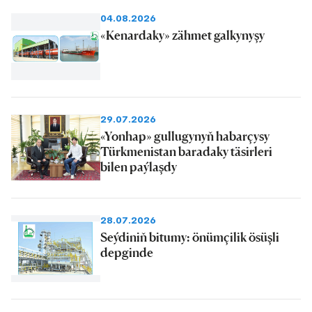
04.08.2026
«Kenardaky» zähmet galkynyşy
29.07.2026
«Yonhap» gullugynyň habarçysy
Türkmenistan baradaky täsirleri
bilen paýlaşdy
28.07.2026
Seýdiniň bitumy: önümçilik ösüşli
depginde