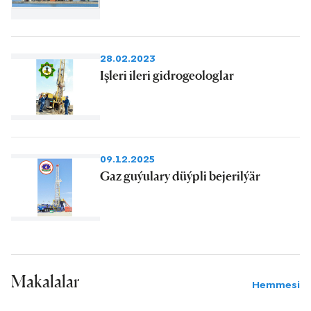
28.02.2023
Işleri ileri gidrogeologlar
09.12.2025
Gaz guýulary düýpli bejerilýär
Makalalar
Hemmesi