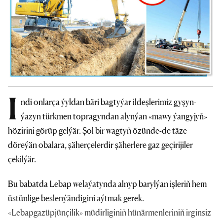
I
ndi onlarça ýyldan bäri bagtyýar ildeşlerimiz gyşyn-
ýazyn türkmen topragyndan alynýan «mawy ýangyjyň»
hözirini görüp gelýär. Şol bir wagtyň özünde-de täze
döreýän obalara, şäherçelerdir şäherlere gaz geçirijiler
çekilýär.
Bu babatda Lebap welaýatynda alnyp barylýan işleriň hem
üstünlige beslenýändigini aýtmak gerek.
«Lebapgazüpjünçilik» müdirliginiň hünärmenleriniň irginsiz