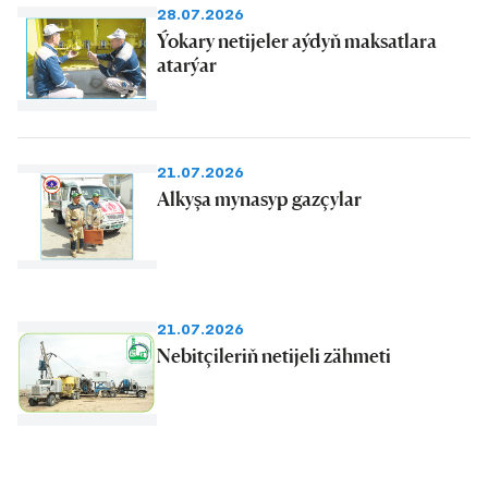
28.07.2026
Ýokary netijeler aýdyň maksatlara
atarýar
21.07.2026
Alkyşa mynasyp gazçylar
21.07.2026
Nebitçileriň netijeli zähmeti