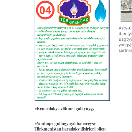
Asty-ü
iberil
Bagtyý
ýangyj
şertna
«Kenardaky» zähmet galkynyşy
«Yonhap» gullugynyň habarçysy
Türkmenistan baradaky täsirleri bilen