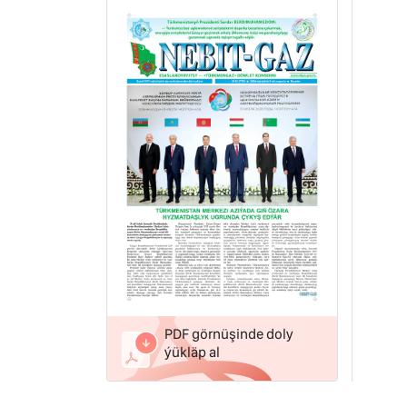
PDF görnüşinde doly
ýükläp al