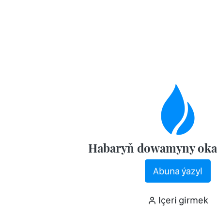
Habaryň dowamyny oka
Abuna ýazyl
Içeri girmek