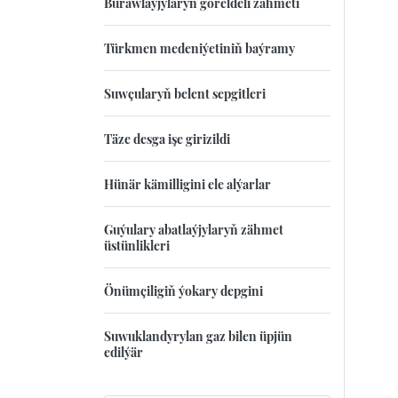
Burawlaýjylaryň göreldeli zähmeti
Türkmen medeniýetiniň baýramy
Suwçularyň belent sepgitleri
Täze desga işe girizildi
Hünär kämilligini ele alýarlar
Guýulary abatlaýjylaryň zähmet
üstünlikleri
Önümçiligiň ýokary depgini
Suwuklandyrylan gaz bilen üpjün
edilýär