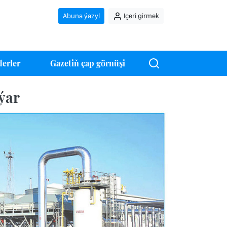
Abuna ýazyl
Içeri girmek
erler
Gazetiň çap görnüşi
ýar