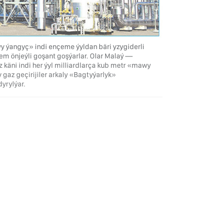
 ýangyç» indi ençeme ýyldan bäri yzygiderli
hem önjeýli goşant goşýarlar. Olar Malaý —
 käni indi her ýyl milliardlarça kub metr «mawy
az geçirijiler arkaly «Bagtyýarlyk»
yrylýar.