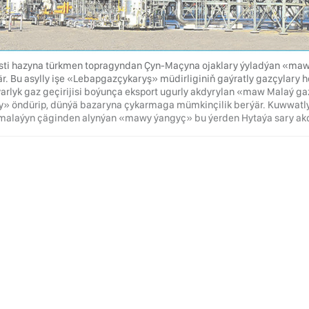
sti hazyna türkmen topragyndan Çyn-Maçyna ojaklary ýyladýan «mawy
ýär. Bu asylly işe «Lebapgazçykaryş» müdirliginiň gaýratly gazçylary 
arlyk gaz geçirijisi boýunça eksport ugurly akdyrylan «maw Malaý gaz
y» öndürip, dünýä bazaryna çykarmaga mümkinçilik berýär. Kuwwatly g
malaýyn çäginden alynýan «mawy ýangyç» bu ýerden Hytaýa sary akd