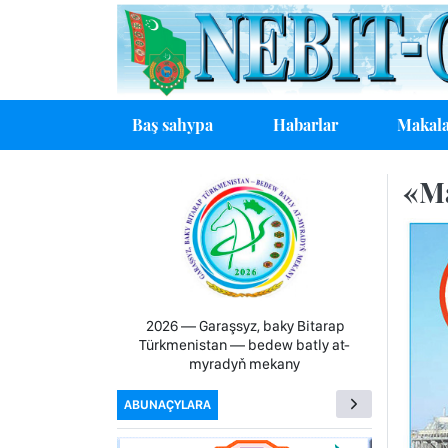
Baş sahypa
Habarlar
Makala
«Ma
2026 — Garaşsyz, baky Bitarap
Türkmenistan — bedew batly at-
myradyň mekany
ABUNAÇYLARA