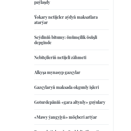
paýlaşdy
Ýokary netijeler aýdyň maksatlara
atarýar
Seýdiniň bitumy: önümçilik ösüşli
depginde
Nebitçileriň netijeli zähmeti
Alkyşa mynasyp gazçylar
Gazçylaryň maksada okgunly işleri
Goturdepäniň «gara altynly» guýulary
«Mawy ýangyjyň» möçberi artýar