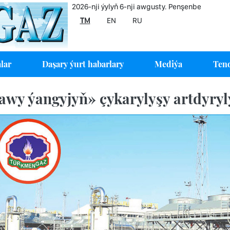
2026-nji ýylyň 6-nji awgusty. Penşenbe
TM
EN
RU
lar
Daşary ýurt habarlary
Mediýa
Tend
wy ýangyjyň» çykarylyşy artdyryl