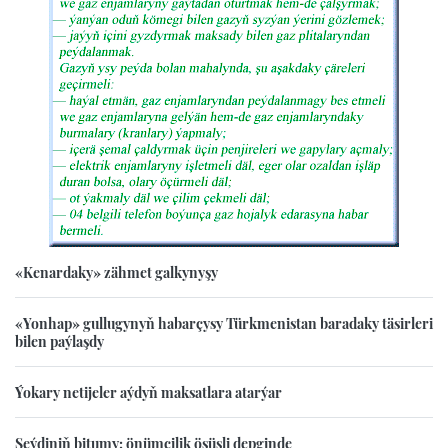
«Kenardaky» zähmet galkynyşy
«Yonhap» gullugynyň habarçysy Türkmenistan baradaky täsirleri
bilen paýlaşdy
Ýokary netijeler aýdyň maksatlara atarýar
Seýdiniň bitumy: önümçilik ösüşli depginde