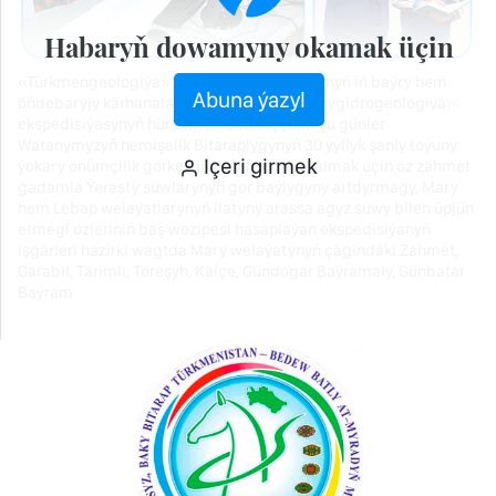
Habaryň dowamyny okamak üçin
«Türkmengeologiýa» döwlet korporasiýasynyň iň baýry hem
Abuna ýazyl
öňdebaryjy kärhanalarynyň biri bolan «Marygidrogeologiýa»
ekspedisiýasynyň hünärmenleridir işçileri şu günler
Watanymyzyň hemişelik Bitaraplygynyň 30 ýyllyk şanly toýuny
Içeri girmek
ýokary önümçilik görkezijileri bilen garşy almak üçin öz zähmet
gadamla Ýerasty suwlarynyň gor baýlygyny artdyrmagy, Mary
hem Lebap welaýatlarynyň ilatyny arassa agyz suwy bilen üpjün
etmegi özleriniň baş wezipesi hasaplaýan ekspedisiýanyň
işgärleri häzirki wagtda Mary welaýatynyň çägindäki Zähmet,
Garabil, Tärimli, Töreşyh, Kälçe, Gündogar Baýramaly, Günbatar
Baýram