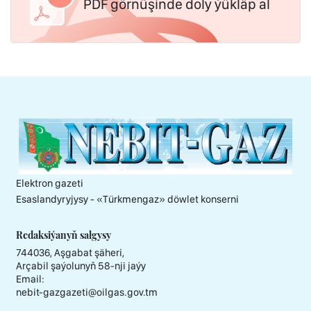
PDF görnüşinde doly ýükläp al
Elektron gazeti
Esaslandyryjysy - «Тürkmengaz» döwlet konserni
Redaksiýanyň salgysy
744036, Aşgabat şäheri,
Arçabil şaýolunyň 58-nji jaýy
Email:
nebit-gazgazeti@oilgas.gov.tm