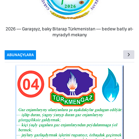
2026 — Garaşsyz, baky Bitarap Türkmenistan — bedew batly at-
myradyň mekany
ABUNAÇYLARA