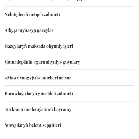
Nebitçileriň netijeli zähmeti
Alkyşa mynasyp gazçylar
Gazçylaryň maksada okgunly işleri
Goturdepäniň «gara altynly» guýulary
«Mawy ýangyjyň» möçberi artýar
Burawlaýjylaryň göreldeli zähmeti
Türkmen medeniýetiniň baýramy
Suwçularyň belent sepgitleri