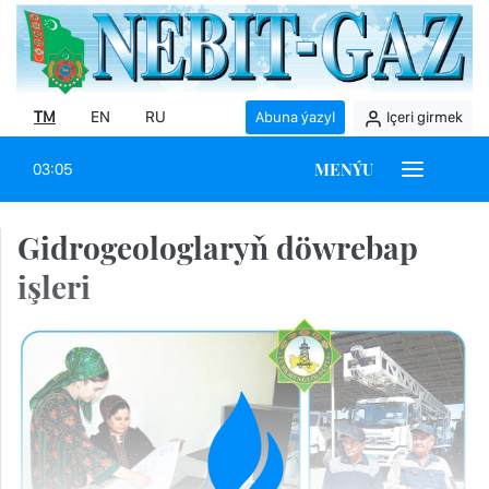
TM
EN
RU
Abuna ýazyl
Içeri girmek
MENÝU
03:05
Gidrogeologlaryň döwrebap
işleri