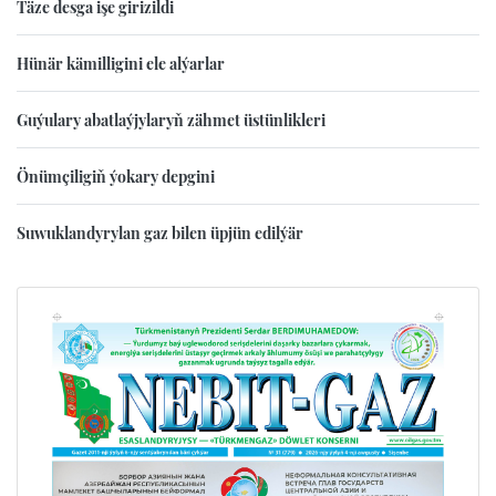
Täze desga işe girizildi
Hünär kämilligini ele alýarlar
Guýulary abatlaýjylaryň zähmet üstünlikleri
Önümçiligiň ýokary depgini
Suwuklandyrylan gaz bilen üpjün edilýär