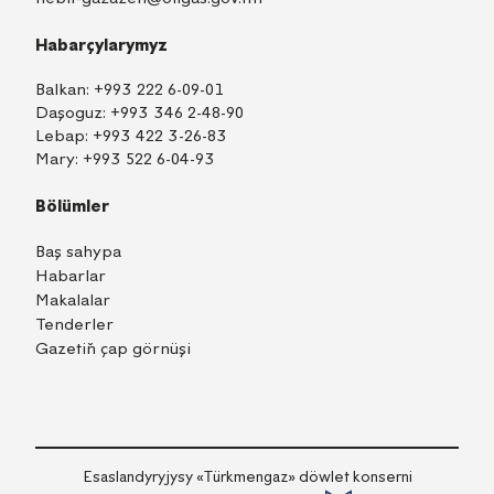
Habarçylarymyz
Balkan:
+993 222 6-09-01
Daşoguz:
+993 346 2-48-90
Lebap:
+993 422 3-26-83
Mary:
+993 522 6-04-93
Bölümler
Baş sahypa
Habarlar
Makalalar
Tenderler
Gazetiň çap görnüşi
TM
EN
RU
Içeri girmek
Esaslandyryjysy «Тürkmengaz» döwlet konserni