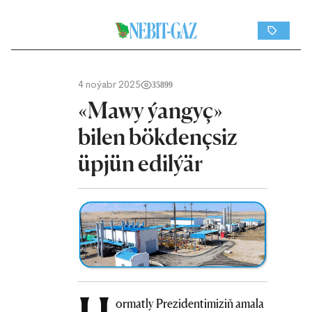
4 noýabr 2025
35899
«Mawy ýangyç»
bilen bökdençsiz
üpjün edilýär
ormatly Prezidentimiziň amala