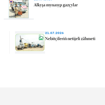
Alkyşa mynasyp gazçylar
21.07.2026
Nebitçileriň netijeli zähmeti