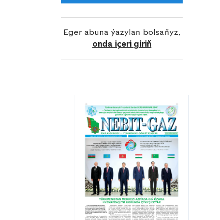
gelýän gyş möwsümine ýokary
taýýarlykly gelen bu döwrebap kärhana
boýunça şu ýylyň geçen döwründe göz
Eger abuna ýazylan bolsaňyz,
öňünde tutulan meýilnama 125
onda içeri giriň
göterim berjaý edildi.
Ýurdumyzyň edara-kärhanalaryny we
şahsy hojalyklaryny tebigy gazyň
üznüksiz akymy bilen ygtybarly üpjün
etmäge mynasyp goşant goşýan bu
müdirligiň hünärmenleri döwrüň ösen
talaplaryna laýyk işleri bitirmegiň
hötdesinden gelýärler. Olaryň tagallaly
zähmetleri netijesinde Diýarymyzyň
dürli künjeklerinde ýaşaýan
watandaşlarymyz öz bereketli