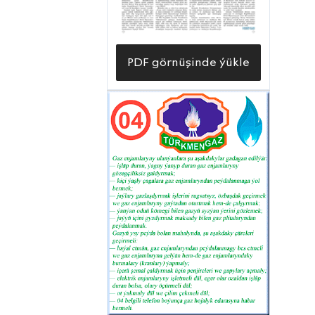
ojaklarynda esasy ýerasty
baýlyklarymyzyň biri bolan tebigy
gazyň hözirini görýärler. Milli
PDF görnüşinde ýükle
ykdysadyýetimiziň dürli pudaklarynyň
Balkan we Ahal welaýatlaryndaky
edara-kärhanalary bolsa öz gündelik
işlerini netijeli alyp barmaga giň
mümkinçilikleri alýarlar.