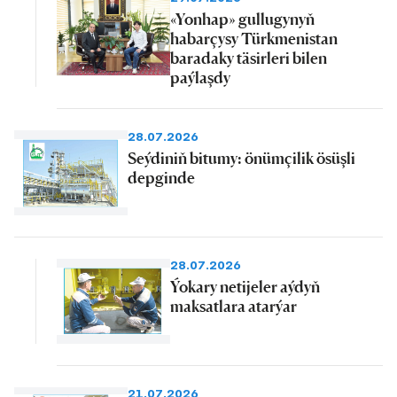
«Yonhap» gullugynyň
habarçysy Türkmenistan
baradaky täsirleri bilen
paýlaşdy
28.07.2026
Seýdiniň bitumy: önümçilik ösüşli
depginde
28.07.2026
Ýokary netijeler aýdyň
maksatlara atarýar
21.07.2026