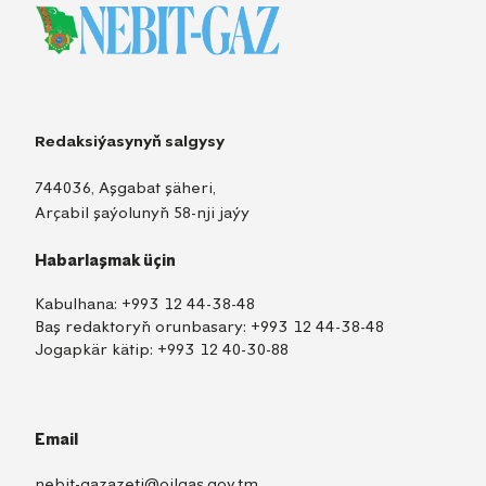
Redaksiýasynyň salgysy
744036, Aşgabat şäheri,
Arçabil şaýolunyň 58-nji jaýy
Habarlaşmak üçin
Kabulhana:
+993 12 44-38-48
Baş redaktoryň orunbasary:
+993 12 44-38-48
Jogapkär kätip:
+993 12 40-30-88
Email
nebit-gazazeti@oilgas.gov.tm