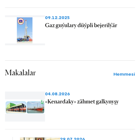
09.12.2025
Gaz guýulary düýpli bejerilýär
Makalalar
Hemmesi
04.08.2026
«Kenardaky» zähmet galkynyşy
29.07.2026