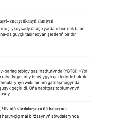
aşyl» energetikanyň ähmiýeti
durmuş-ykdysady ösüşe ýardam bermek bilen
-da güýçli täsir edýän şertleriň biridir.
barlag tebigy gaz institutynda (YBTGI) «Ýol
rahatlygy» atly biraýlygyň çäklerinde hukuk
uramalarynyň wekilleriniň gatnaşmagynda
şuşyk geçirildi. Oňa nebitgaz toplumynyň
naşdy.
HÇMB-niň söwdalarynyň öň hatarynda
 haryt-çig mal biržasynyň söwdalarynda