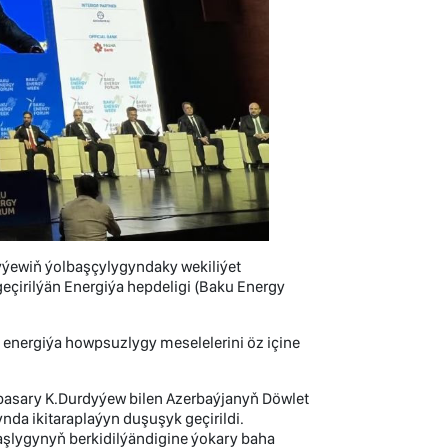
ýewiň ýolbaşçylygyndaky wekiliýet
eçirilýän Energiýa hepdeligi (Baku Energy
e energiýa howpsuzlygy meselelerini öz içine
basary K.Durdyýew bilen Azerbaýjanyň Döwlet
da ikitaraplaýyn duşuşyk geçirildi.
aşlygynyň berkidilýändigine ýokary baha