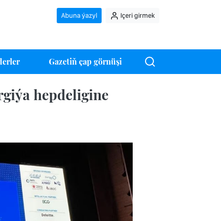
Abuna ýazyl
Içeri girmek
erler
Gazetiň çap görnüşi
giýa hepdeligine