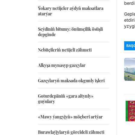
berdi
Ýokary netijeler aýdyň maksatlara
atarýar
Geple
etdir
yzyg
Seýdiniň bitumy: önümçilik ösüşli
depginde
BAŞ
Nebitçileriň netijeli zähmeti
Alkyşa mynasyp gazçylar
Gazçylaryň maksada okgunly işleri
Goturdepäniň «gara altynly»
guýulary
«Mawy ýangyjyň» möçberi artýar
Burawlaýjylaryň göreldeli zähmeti