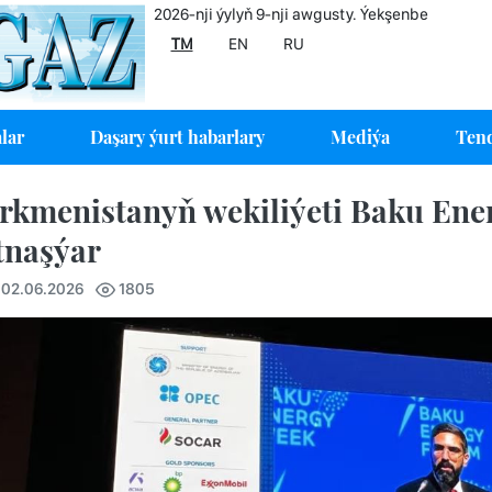
2026-nji ýylyň 9-nji awgusty. Ýekşenbe
TM
EN
RU
lar
Daşary ýurt habarlary
Mediýa
Tend
rkmenistanyň wekiliýeti Baku Ener
tnaşýar
 02.06.2026
1805