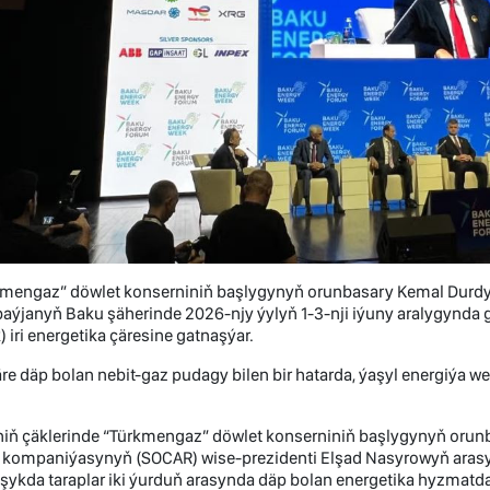
kmengaz” döwlet konserniniň başlygynyň orunbasary Kemal Durdy
aýjanyň Baku şäherinde 2026-njy ýylyň 1-3-nji iýuny aralygynda g
 iri energetika çäresine gatnaşýar.
re däp bolan nebit-gaz pudagy bilen bir hatarda, ýaşyl energiýa w
niň çäklerinde “Türkmengaz” döwlet konserniniň başlygynyň orun
 kompaniýasynyň (SOCAR) wise-prezidenti Elşad Nasyrowyň arasyn
ykda taraplar iki ýurduň arasynda däp bolan energetika hyzmatd