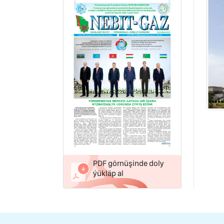
PDF görnüşinde doly
ýükläp al