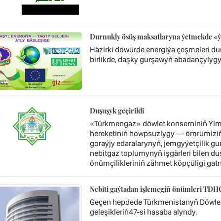
Durnukly ösüş maksatlaryna ýetmekde «ý
Häzirki döwürde energiýa çeşmeleri 
birlikde, daşky gurşawyň abadançylygyna
Duşuşyk geçirildi
«Türkmengaz» döwlet konserniniň Ylmy-
hereketiniň howpsuzlygy — ömrümiziň 
goraýjy edaralarynyň, jemgyýetçilik g
nebitgaz toplumynyň işgärleri bilen du
önümçilikleriniň zähmet köpçüligi gat
Nebiti gaýtadan işlemegiň önümleri TD
Geçen hepdede Türkmenistanyň Döwlet
geleşikleriň47-si hasaba alyndy.