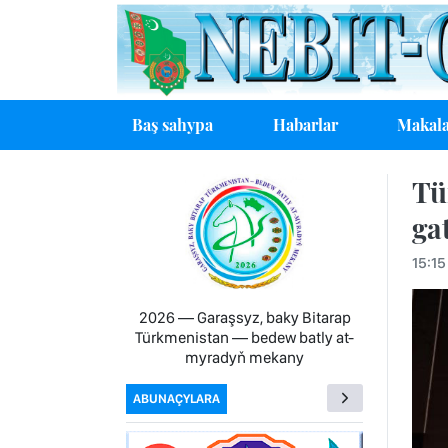
Baş sahypa
Habarlar
Makala
Tü
ga
15:15
2026 — Garaşsyz, baky Bitarap
Türkmenistan — bedew batly at-
myradyň mekany
ABUNAÇYLARA