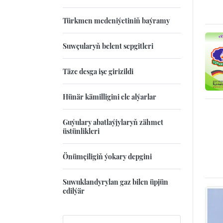
Türkmen medeniýetiniň baýramy
Suwçularyň belent sepgitleri
Täze desga işe girizildi
Hünär kämilligini ele alýarlar
Guýulary abatlaýjylaryň zähmet
üstünlikleri
Önümçiligiň ýokary depgini
Suwuklandyrylan gaz bilen üpjün
edilýär