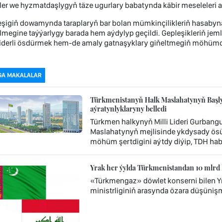
ler we hyzmatdaşlygyň täze ugurlary babatynda käbir meseleleri a
şigiň dowamynda taraplaryň bar bolan mümkinçilikleriň hasabyna
ilmegine taýýarlygy barada hem aýdylyp geçildi. Gepleşikleriň jem
iderli ösdürmek hem-de amaly gatnaşyklary giňeltmegiň möhümd
GA MAKALALAR
Türkmenistanyň Halk Maslahatynyň Başly
aýratynlyklaryny belledi
Türkmen halkynyň Milli Lideri Gurba
Maslahatynyň mejlisinde ykdysady ösüş
möhüm şertdigini aýtdy diýip, TDH hab
Yrak her ýylda Türkmenistandan 10 mlrd 
«Türkmengaz» döwlet konserni bilen Y
ministrliginiň arasynda özara düşüniş