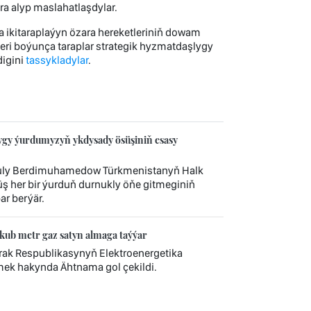
ra alyp maslahatlaşdylar.
 ikitaraplaýyn özara hereketleriniň dowam
leri boýunça taraplar strategik hyzmatdaşlygy
igini
tassykladylar
.
gy ýurdumyzyň ykdysady ösüşiniň esasy
nguly Berdimuhamedow Türkmenistanyň Halk
 her bir ýurduň durnukly öňe gitmeginiň
ar berýär.
kub metr gaz satyn almaga taýýar
rak Respublikasynyň Elektroenergetika
mek hakynda Ähtnama gol çekildi.