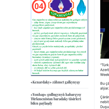
“Tür
Azerb
Week)
«Kenardaky» zähmet galkynyşy
Bu çä
alýar.
«Yonhap» gullugynyň habarçysy
Çärä
Türkmenistan baradaky täsirleri
nebit
bilen paýlaşdy
Duşuş