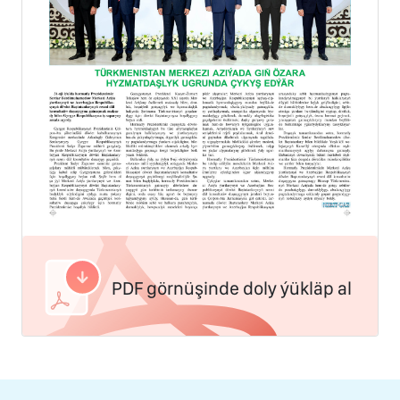
PDF görnüşinde doly ýükläp al