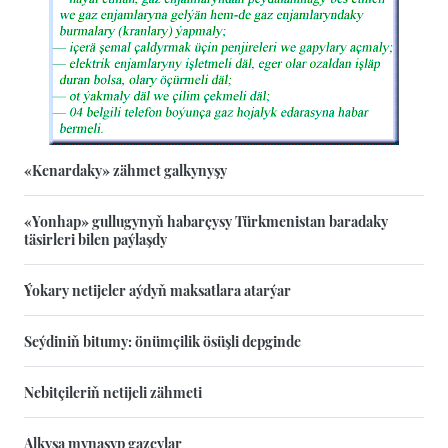
«Kenardaky» zähmet galkynyşy
«Yonhap» gullugynyň habarçysy Türkmenistan baradaky
täsirleri bilen paýlaşdy
Ýokary netijeler aýdyň maksatlara atarýar
Seýdiniň bitumy: önümçilik ösüşli depginde
Nebitçileriň netijeli zähmeti
Alkyşa mynasyp gazçylar