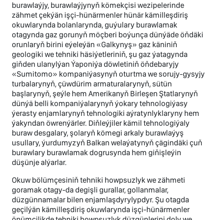
burawlaýjy, burawlaýjynyň kömekçisi wezipelerinde
zähmet çekýän işçi-hünärmenler hünär kämilleşdiriş
okuwlarynda bolanlarynda, guýulary burawlamak
otagynda gaz gorunyň möçberi boýunça dünýäde öňdäki
orunlaryň birini eýeleýän «Galkynyş» gaz käniniň
geologiki we tehniki häsiýetleriniň, şu gaz ýatagynda
giňden ulanylýan Ýaponiýa döwletiniň öňdebaryjy
«Sumitomo» kompaniýasynyň oturtma we sorujy-gysyjy
turbalarynyň, çüwdürim armaturalarynyň, sütün
başlarynyň, şeýle hem Amerikanyň Birleşen Ştatlarynyň
dünýä belli kompaniýalarynyň ýokary tehnologiýasy
ýerasty enjamlarynyň tehnologiki aýratynlyklaryny hem
ýakyndan öwrenýärler. Diňleýjiler kämil tehnologiýaly
buraw desgalary, şolaryň kömegi arkaly burawlaýyş
usullary, ýurdumyzyň Balkan welaýatynyň çägindäki çuň
burawlary burawlamak dogrusynda hem giňişleýin
düşünje alýarlar.
Okuw bölümçesiniň tehniki howpsuzlyk we zähmeti
goramak otagy-da degişli gurallar, gollanmalar,
düzgünnamalar bilen enjamlaşdyrylypdyr. Şu otagda
geçilýän kämilleşdiriş okuwlarynda işçi-hünärmenler
önümçilikde tehniki howpsuzlyk düzgünlerini doly we