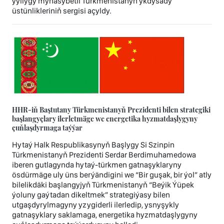
ýyllygy mynasybetli Türkmenistanyň ykdysady
üstünlikleriniň sergisi açyldy.
HHR-iň Baştutany Türkmenistanyň Prezidenti bilen strategiki
başlangyçlary ilerletmäge we energetika hyzmatdaşlygyny
çuňlaşdyrmaga taýýar
Hytaý Halk Respublikasynyň Başlygy Si Szinpin
Türkmenistanyň Prezidenti Serdar Berdimuhamedowa
iberen gutlagynda hytaý-türkmen gatnaşyklaryny
ösdürmäge uly üns berýändigini we “Bir guşak, bir ýol” atly
bilelikdäki başlangyjyň Türkmenistanyň “Beýik Ýüpek
ýoluny gaýtadan dikeltmek” strategiýasy bilen
utgaşdyrylmagyny yzygiderli ilerledip, ysnyşykly
gatnaşyklary saklamaga, energetika hyzmatdaşlygyny