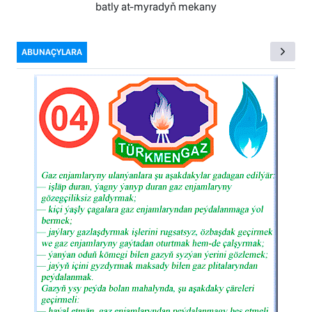
batly at-myradyň mekany
ABUNAÇYLARA