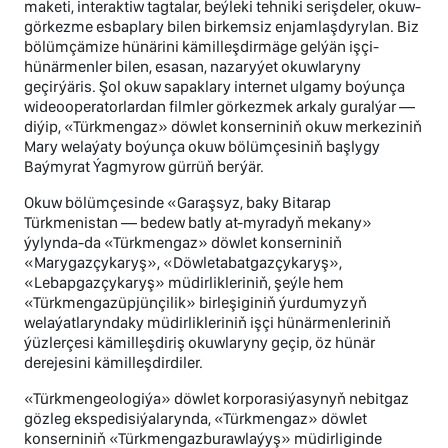
maketi, interaktiw tagtalar, beýleki tehniki serişdeler, okuw-
görkezme esbaplary bilen birkemsiz enjamlaşdyrylan. Biz
bölümçämize hünärini kämilleşdirmäge gelýän işçi-
hünärmenler bilen, esasan, nazaryýet okuwlaryny
geçirýäris. Şol okuw sapaklary internet ulgamy boýunça
wideooperatorlardan filmler görkezmek arkaly guralýar —
diýip, «Türkmengaz» döwlet konserniniň okuw merkeziniň
Mary welaýaty boýunça okuw bölümçesiniň başlygy
Baýmyrat Ýagmyrow gürrüň berýär.
Okuw bölümçesinde «Garaşsyz, baky Bitarap
Türkmenistan — bedew batly at-myradyň mekany»
ýylynda-da «Türkmengaz» döwlet konserniniň
«Marygazçykaryş», «Döwletabatgazçykaryş»,
«Lebapgazçykaryş» müdirlikleriniň, şeýle hem
«Türkmengazüpjünçilik» birleşiginiň ýurdumyzyň
welaýatlaryndaky müdirlikleriniň işçi hünärmenleriniň
ýüzlerçesi kämilleşdiriş okuwlaryny geçip, öz hünär
derejesini kämilleşdirdiler.
«Türkmengeologiýa» döwlet korporasiýasynyň nebitgaz
gözleg ekspedisiýalarynda, «Türkmengaz» döwlet
konserniniň «Türkmengazburawlaýyş» müdirliginde