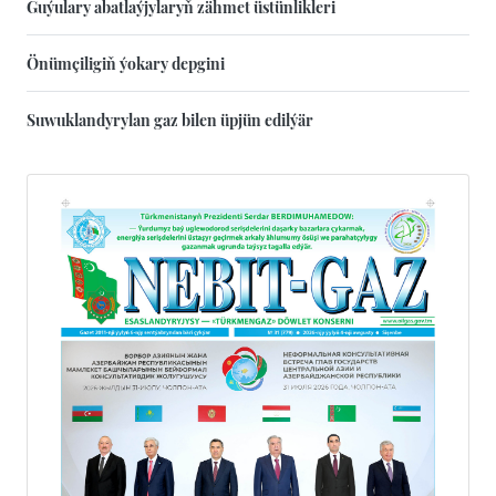
Guýulary abatlaýjylaryň zähmet üstünlikleri
Önümçiligiň ýokary depgini
Suwuklandyrylan gaz bilen üpjün edilýär