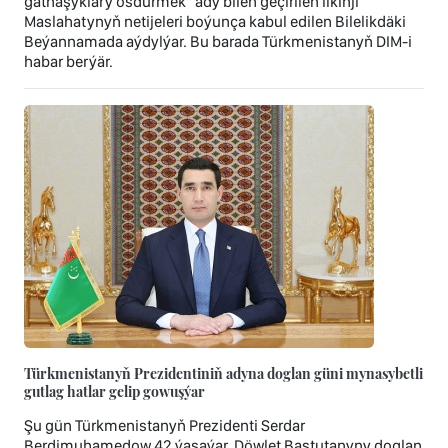
gatnaşyklary ösdürmek” ady bilen geçirilen ilkinji
Maslahatynyň netijeleri boýunça kabul edilen Bilelikdäki
Beýannamada aýdylýar. Bu barada Türkmenistanyň DIM-i
habar berýär.
Türkmenistanyň Prezidentiniň adyna doglan güni mynasybetli
gutlag hatlar gelip gowuşýar
Şu gün Türkmenistanyň Prezidenti Serdar
Berdimuhamedow 42 ýaşaýar. Döwlet Baştutanyny doglan