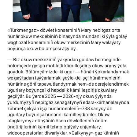
«Türkmengaz» döwlet konserniniň Mary nebitgaz orta
hünär okuw mekdebiniň binasynda mundan iki ýyla golaý
wagt ozal konserniniň okuw merkeziniň Mary welaýaty
boýunça okuw bölümçesi açyldy.
— Biz okuw merkeziniň ýakyndan goldaw bermeginde
bölümçede gysga möhletli kämilleşdiriş okuwlaryny ýola
goýduk. Bölümçämizde iki ugur — hünäri ýokarlandyrmak
we gaýtadan taýýarlamak, şeýle-de işçi hünärmenleriň
hünärine görä tapawutlandyrmak hem-de derejelendirmek
ugurlary boýunça iki hepdelik kämilleşdiriş okuwlary
geçilýär. Bu ýerde 2025 — 2026-njy okuw ýylynda
ýurdumyzyň nebitgaz senagatynyň edara-kärhanalarynda
zähmet çekýän işçi hünärmenleriň–738 sanysy öz
ugurlary boýunça hünärini kämilleşdirdiler. Okuw
otaglarymyz dünýäniň ösen döwletleriniň önüm
öndürijileriniň kämil tehnologiýaly enjamlary,
wideooperatorlar, diwarlyklar, «Galkynyş» gaz käniniň