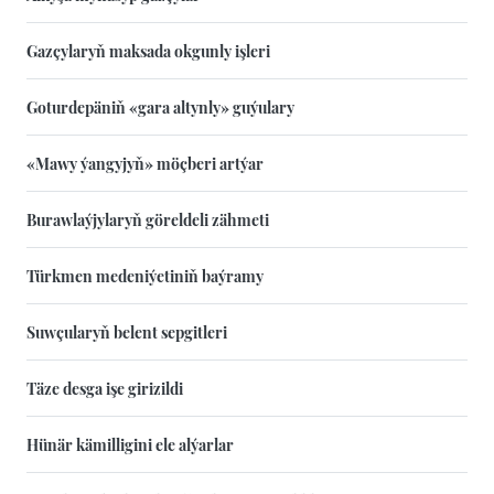
Gazçylaryň maksada okgunly işleri
Goturdepäniň «gara altynly» guýulary
«Mawy ýangyjyň» möçberi artýar
Burawlaýjylaryň göreldeli zähmeti
Türkmen medeniýetiniň baýramy
Suwçularyň belent sepgitleri
Täze desga işe girizildi
Hünär kämilligini ele alýarlar