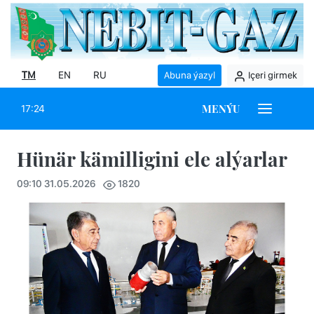
TM
EN
RU
Abuna ýazyl
Içeri girmek
MENÝU
17:24
Hünär kämilligini ele alýarlar
09:10 31.05.2026
1820