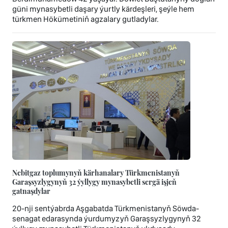
güni mynasybetli daşary ýurtly kärdeşleri, şeýle hem
türkmen Hökümetiniň agzalary gutladylar.
Nebitgaz toplumynyň kärhanalary Türkmenistanyň
Garaşsyzlygynyň 32 ýyllygy mynasybetli sergä işjeň
gatnaşdylar
20-nji sentýabrda Aşgabatda Türkmenistanyň Söwda-
senagat edarasynda ýurdumyzyň Garaşsyzlygynyň 32