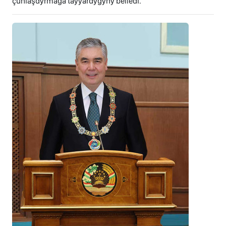
çuňlaşdyrmaga taýýardygyny belledi.