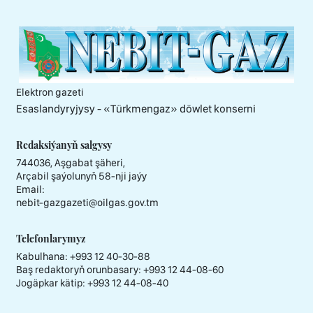
Elektron gazeti
Esaslandyryjysy - «Тürkmengaz» döwlet konserni
Redaksiýanyň salgysy
744036, Aşgabat şäheri,
Arçabil şaýolunyň 58-nji jaýy
Email:
nebit-gazgazeti@oilgas.gov.tm
Telefonlarymyz
Kabulhana:
+993 12 40-30-88
Baş redaktoryň orunbasary:
+993 12 44-08-60
Jogäpkar kätip:
+993 12 44-08-40