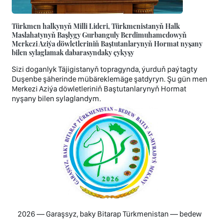
Türkmen halkynyň Milli Lideri, Türkmenistanyň Halk
Maslahatynyň Başlygy Gurbanguly Berdimuhamedowyň
Merkezi Aziýa döwletleriniň Baştutanlarynyň Hormat nyşany
bilen sylaglamak dabarasyndaky çykyşy
Sizi doganlyk Täjigistanyň topragynda, ýurduň paýtagty
Duşenbe şäherinde mübäreklemäge şatdyryn. Şu gün men
Merkezi Aziýa döwletleriniň Baştutanlarynyň Hormat
nyşany bilen sylaglandym.
2026 — Garaşsyz, baky Bitarap Türkmenistan — bedew