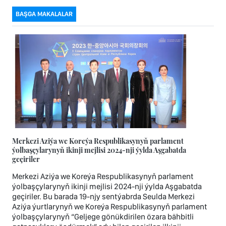
BAŞGA MAKALALAR
Merkezi Aziýa we Koreýa Respublikasynyň parlament
ýolbaşçylarynyň ikinji mejlisi 2024-nji ýylda Aşgabatda
geçiriler
Merkezi Aziýa we Koreýa Respublikasynyň parlament
ýolbaşçylarynyň ikinji mejlisi 2024-nji ýylda Aşgabatda
geçiriler. Bu barada 19-njy sentýabrda Seulda Merkezi
Aziýa ýurtlarynyň we Koreýa Respublikasynyň parlament
ýolbaşçylarynyň “Geljege gönükdirilen özara bähbitli