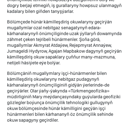
dogry berjaý etmegiň, iş gurallaryny howpsuz ulanmagyň
kadalary bilen giňden tanyşýarlar.
Bölümçede hünär kämilleşdiriş okuwlaryny geçirýän
mugallymlar ozal nebitgaz senagatynyň edara-
kärhanalarynyň önümçiliginde uzak ýyllaryň dowamynda
zähmet çeken tejribeli hünärmenler. Şoňa görä,
mugallymlar Akmyrat Atdaýew, Rejepmyrat Annaýew,
Jumageldi Hydyrow, Agajan Mapbakow dagynyň geçirýän
kämilleşdiriş okuw sapaklary çuňňur many-mazmuna,
netijeli häsiýete eýe bolýar.
Bölümçäniň mugallymlary işçi-hünärmenler bilen
kämilleşdiriş okuwlaryny nebitgaz pudagynyň
kärhanalarynyň önümçiliginiň gidýän ýerlerinde-de
geçirýärler. Olar ýaňy-ýakynda «Türkmengeofizika»
müdirliginiň Mary meýdançasyndaky guýularda geofiziki
gözlegler boýunça önümçilik tehnologiki gullugynyň
okuw bölümçesinde hünär kämilligini geçýän işçi
hünärmenleri bilen kärhananyň öz önümçilik sehinde
okuw sapagyny geçirdiler.