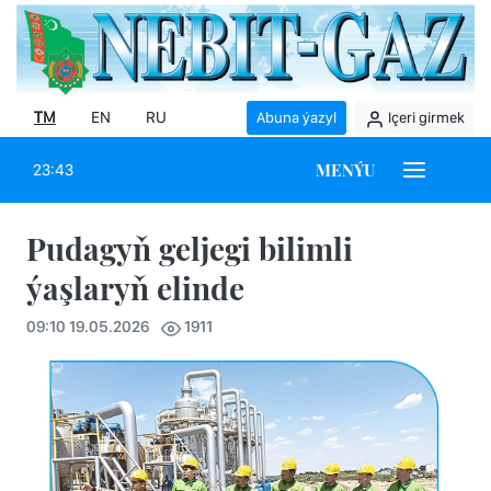
TM
EN
RU
Abuna ýazyl
Içeri girmek
MENÝU
23:43
Pudagyň geljegi bilimli
ýaşlaryň elinde
09:10 19.05.2026
1911