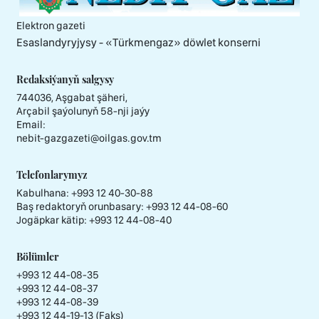
Elektron gazeti
Esaslandyryjysy - «Тürkmengaz» döwlet konserni
Redaksiýanyň salgysy
744036, Aşgabat şäheri,
Arçabil şaýolunyň 58-nji jaýy
Email:
nebit-gazgazeti@oilgas.gov.tm
Telefonlarymyz
Kabulhana:
+993 12 40-30-88
Baş redaktoryň orunbasary:
+993 12 44-08-60
Jogäpkar kätip:
+993 12 44-08-40
Bölümler
+993 12 44-08-35
+993 12 44-08-37
+993 12 44-08-39
+993 12 44-19-13 (Faks)