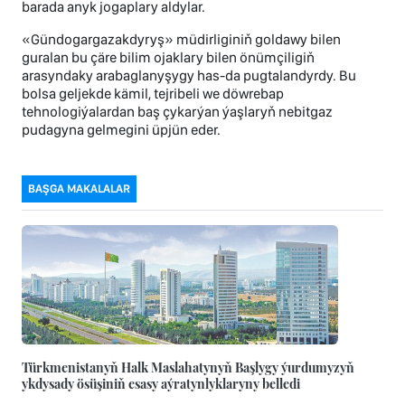
barada anyk jogaplary aldylar.
«Gündogargazakdyryş» müdirliginiň goldawy bilen
guralan bu çäre bilim ojaklary bilen önümçiligiň
arasyndaky arabaglanyşygy has-da pugtalandyrdy. Bu
bolsa geljekde kämil, tejribeli we döwrebap
tehnologiýalardan baş çykarýan ýaşlaryň nebitgaz
pudagyna gelmegini üpjün eder.
BAŞGA MAKALALAR
Türkmenistanyň Halk Maslahatynyň Başlygy ýurdumyzyň
ykdysady ösüşiniň esasy aýratynlyklaryny belledi