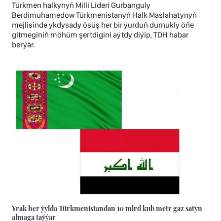
Türkmen halkynyň Milli Lideri Gurbanguly
Berdimuhamedow Türkmenistanyň Halk Maslahatynyň
mejlisinde ykdysady ösüş her bir ýurduň durnukly öňe
gitmeginiň möhüm şertdigini aýtdy diýip, TDH habar
berýär.
Yrak her ýylda Türkmenistandan 10 mlrd kub metr gaz satyn
almaga taýýar