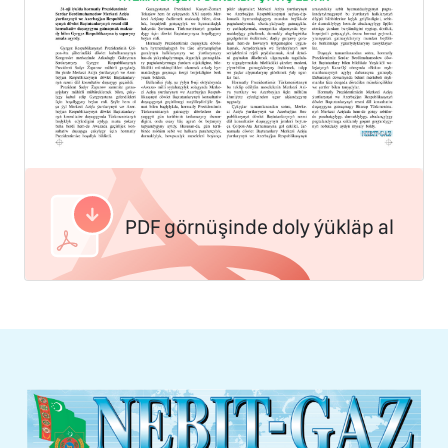
PDF görnüşinde doly ýükläp al