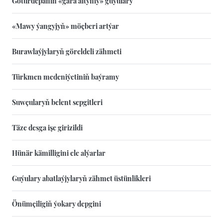
Goturdepäniň «gara altynly» guýulary
«Mawy ýangyjyň» möçberi artýar
Burawlaýjylaryň göreldeli zähmeti
Türkmen medeniýetiniň baýramy
Suwçularyň belent sepgitleri
Täze desga işe girizildi
Hünär kämilligini ele alýarlar
Guýulary abatlaýjylaryň zähmet üstünlikleri
Önümçiligiň ýokary depgini