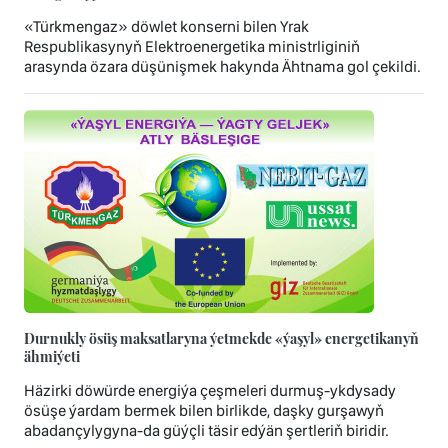
«Türkmengaz» döwlet konserni bilen Yrak
Respublikasynyň Elektroenergetika ministrliginiň
arasynda özara düşünişmek hakynda Ähtnama gol çekildi.
Durnukly ösüş maksatlaryna ýetmekde «ýaşyl» energetikanyň
ähmiýeti
Häzirki döwürde energiýa çeşmeleri durmuş-ykdysady
ösüşe ýardam bermek bilen birlikde, daşky gurşawyň
abadançylygyna-da güýçli täsir edýän şertleriň biridir.