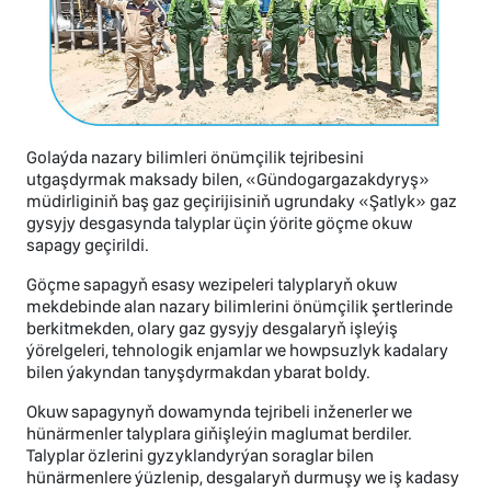
Golaýda nazary bilimleri önümçilik tejribesini
utgaşdyrmak maksady bilen, «Gündogargazakdyryş»
müdirliginiň baş gaz geçirijisiniň ugrundaky «Şatlyk» gaz
gysyjy desgasynda talyplar üçin ýörite göçme okuw
sapagy geçirildi.
Göçme sapagyň esasy wezipeleri talyplaryň okuw
mekdebinde alan nazary bilimlerini önümçilik şertlerinde
berkitmekden, olary gaz gysyjy desgalaryň işleýiş
ýörelgeleri, tehnologik enjamlar we howpsuzlyk kadalary
bilen ýakyndan tanyşdyrmakdan ybarat boldy.
Okuw sapagynyň dowamynda tejribeli inženerler we
hünärmenler talyplara giňişleýin maglumat berdiler.
Talyplar özlerini gyzyklandyrýan soraglar bilen
hünärmenlere ýüzlenip, desgalaryň durmuşy we iş kadasy