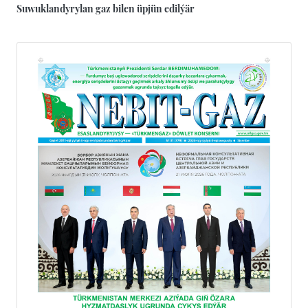
Suwuklandyrylan gaz bilen üpjün edilýär