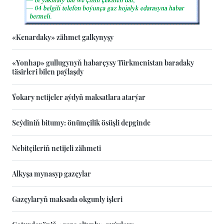
«Kenardaky» zähmet galkynyşy
«Yonhap» gullugynyň habarçysy Türkmenistan baradaky
täsirleri bilen paýlaşdy
Ýokary netijeler aýdyň maksatlara atarýar
Seýdiniň bitumy: önümçilik ösüşli depginde
Nebitçileriň netijeli zähmeti
Alkyşa mynasyp gazçylar
Gazçylaryň maksada okgunly işleri