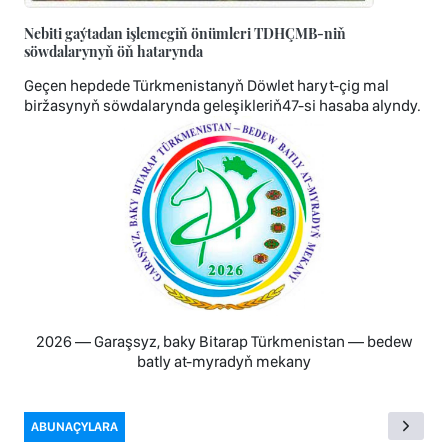
Nebiti gaýtadan işlemegiň önümleri TDHÇMB-niň
söwdalarynyň öň hatarynda
Geçen hepdede Türkmenistanyň Döwlet haryt-çig mal
biržasynyň söwdalarynda geleşikleriň47-si hasaba alyndy.
2026 — Garaşsyz, baky Bitarap Türkmenistan — bedew
batly at-myradyň mekany
ABUNAÇYLARA