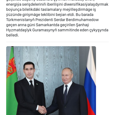
energiýa serişdeleriniň iberilişini diwersifikasiýalaşdyrmak
boýunça bilelikdäki taslamalary meýilleşdirmäge iş
ýüzünde girişmäge teklibini beýan etdi. Bu barada
Türkmenistanyň Prezidenti Serdar Berdimuhamedow
geçen anna güni Samarkantda geçirilen Şanhaý
Hyzmatdaşlyk Guramasynyň sammitinde eden çykyşynda
belledi.