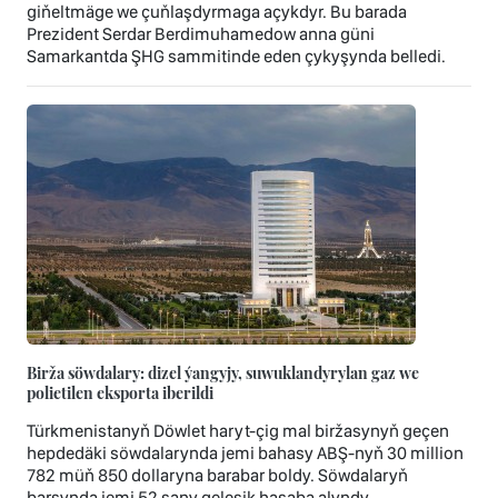
giňeltmäge we çuňlaşdyrmaga açykdyr. Bu barada
Prezident Serdar Berdimuhamedow anna güni
Samarkantda ŞHG sammitinde eden çykyşynda belledi.
Birža söwdalary: dizel ýangyjy, suwuklandyrylan gaz we
polietilen eksporta iberildi
Türkmenistanyň Döwlet haryt-çig mal biržasynyň geçen
hepdedäki söwdalarynda jemi bahasy ABŞ-nyň 30 million
782 müň 850 dollaryna barabar boldy. Söwdalaryň
barşynda jemi 52 sany geleşik hasaba alyndy.