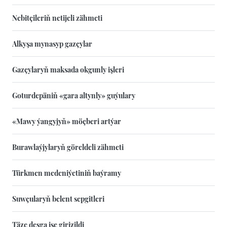
Nebitçileriň netijeli zähmeti
Alkyşa mynasyp gazçylar
Gazçylaryň maksada okgunly işleri
Goturdepäniň «gara altynly» guýulary
«Mawy ýangyjyň» möçberi artýar
Burawlaýjylaryň göreldeli zähmeti
Türkmen medeniýetiniň baýramy
Suwçularyň belent sepgitleri
Täze desga işe girizildi