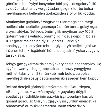
gönükdirdiler. Ýylyň başyndan bäri şeýle desgalaryň 110-
sy düýpli abatlandy we gaýtadan işe girizildi, bu bolsa
meýilnamada bellenilen görkezijiden alty birlik köpdür.
Abatlanylan guýularyň wagtynda ulanmaga berilmegi
netijesinde nebitçiler goşmaça 24 müň tonna golaý «gara
altyn» aldylar. Netijede, önümçilik meýilnamasy 105,8
göterim ýerine ýetirildi, önümçiligiň ösüş depgini bolsa
161,7 göterime deň boldy. Bu görkezijiler düýpli
abatlaýyşda ulanylýan tehnologiýalaryň netijeliligini we
inžener-tehniki işgärleriň hünär derejesiniň ýokarydygyny
tassyklaýar.
Tebigy gaz çykarmakda hem ýokary netijeler gazanyldy. Üç
aýyň dowamynda goşmaça alnan «mawy ýangyjyň»
möhleti takmynan 28 müň kub metr boldy, bu bolsa
meýilleşdirilen ösüş depgininden iki esseden hem köpdür.
Rekord derejeli görkezijilere ýetmekde «Goturdepe»,
«Barsagelmez» we «Gamyşlyja» guýulary düýpli
abatlaýyş müdirlikleriniň agzybir işçi toparlary has uly
goşant goşdular. Olaryň utgaşykly işi ýurduň energetika
pudagynyň durnukly ösmegini üpjün edýär diýip,