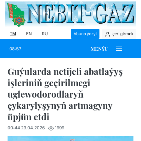
TM
EN
RU
Abuna ýazyl
Içeri girmek
MENÝU
08:57
Guýularda netijeli abatlaýyş
işleriniň geçirilmegi
uglewodorodlaryň
çykarylyşynyň artmagyny
üpjün etdi
00:44 23.04.2026
1999