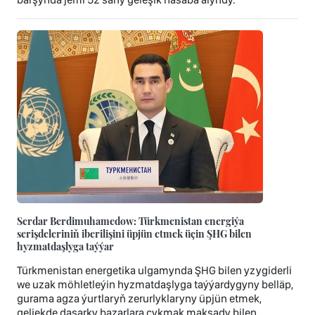
Serdar Berdimuhamedow: Türkmenistan energiýa
serişdeleriniň iberilişini üpjün etmek üçin ŞHG bilen
hyzmatdaşlyga taýýar
Türkmenistan energetika ulgamynda ŞHG bilen yzygiderli
we uzak möhletleýin hyzmatdaşlyga taýýardygyny belläp,
gurama agza ýurtlaryň zerurlyklaryny üpjün etmek,
geljekde daşarky bazarlara çykmak maksady bilen,