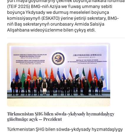
ýurt maýa goýumlaryny çekmek boýunça halkara forumda
(TEIF 2025) BMG-niň Aziýa we Ýuwaş ummany sebiti
boýunça Ykdysady we durmuş meseleleri boýunça
komissiýasynyň (ESKATO) ýerine ýetiriji sekretary, BMG-
niň Baş sekretarynyň orunbasary Armida Salsiýa
Alişahbana wideoýüzlenme bilen çykyş etdi.
Türkmenistan ŞHG bilen söwda-ykdysady hyzmatdaşlygy
giňeltmäge açyk — Prezident
Türkmenistan ŞHG bilen söwda-ykdysady hyzmatdaşlygy