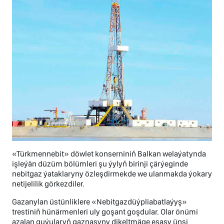
«Türkmennebit» döwlet konserniniň Balkan welaýatynda
işleýän düzüm bölümleri şu ýylyň birinji çärýeginde
nebitgaz ýataklaryny özleşdirmekde we ulanmakda ýokary
netijelilik görkezdiler.
Gazanylan üstünliklere «Nebitgazdüýpliabatlaýyş»
trestiniň hünärmenleri uly goşant goşdular. Olar önümi
azalan guýularyň gaznasyny dikeltmäge esasy ünsi