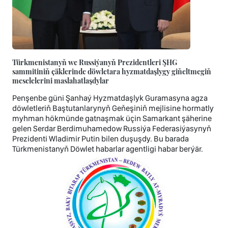
Türkmenistanyň we Russiýanyň Prezidentleri ŞHG
sammitiniň çäklerinde döwletara hyzmatdaşlygy giňeltmegiň
meselelerini maslahatlaşdylar
Penşenbe güni Şanhaý Hyzmatdaşlyk Guramasyna agza
döwletleriň Baştutanlarynyň Geňeşiniň mejlisine hormatly
myhman hökmünde gatnaşmak üçin Samarkant şäherine
gelen Serdar Berdimuhamedow Russiýa Federasiýasynyň
Prezidenti Wladimir Putin bilen duşuşdy. Bu barada
Türkmenistanyň Döwlet habarlar agentligi habar berýär.