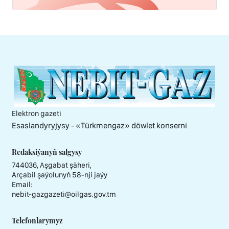
Elektron gazeti
Esaslandyryjysy - «Тürkmengaz» döwlet konserni
Redaksiýanyň salgysy
744036, Aşgabat şäheri,
Arçabil şaýolunyň 58-nji jaýy
Email:
nebit-gazgazeti@oilgas.gov.tm
Telefonlarymyz