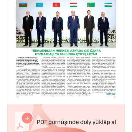
PDF görnüşinde doly ýükläp al