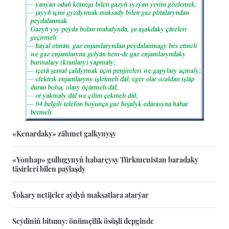
«Kenardaky» zähmet galkynyşy
«Yonhap» gullugynyň habarçysy Türkmenistan baradaky
täsirleri bilen paýlaşdy
Ýokary netijeler aýdyň maksatlara atarýar
Seýdiniň bitumy: önümçilik ösüşli depginde