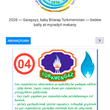
2026 — Garaşsyz, baky Bitarap Türkmenistan — bedew
batly at-myradyň mekany
ABUNAÇYLARA