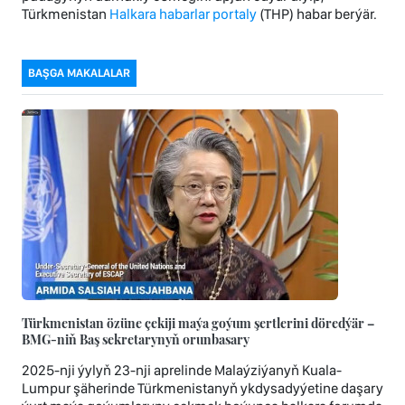
Türkmenistan
Halkara habarlar portaly
(THP) habar berýär.
BAŞGA MAKALALAR
Türkmenistan özüne çekiji maýa goýum şertlerini döredýär –
BMG-niň Baş sekretarynyň orunbasary
2025-nji ýylyň 23-nji aprelinde Malaýziýanyň Kuala-
Lumpur şäherinde Türkmenistanyň ykdysadyýetine daşary