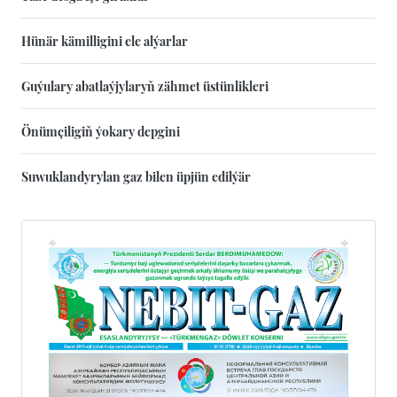
Hünär kämilligini ele alýarlar
Guýulary abatlaýjylaryň zähmet üstünlikleri
Önümçiligiň ýokary depgini
Suwuklandyrylan gaz bilen üpjün edilýär