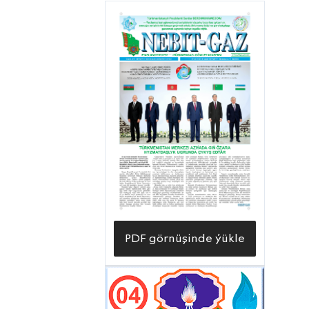
PDF görnüşinde ýükle