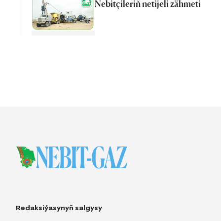
Nebitçileriň netijeli zähmeti
Redaksiýasynyň salgysy