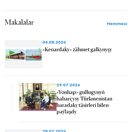
Makalalar
Hemmesi
04.08.2026
«Kenardaky» zähmet galkynyşy
29.07.2026
«Yonhap» gullugynyň
habarçysy Türkmenistan
baradaky täsirleri bilen
paýlaşdy
28.07.2026