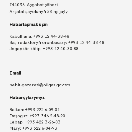
744036, Aşgabat şäheri,
Arçabil şaýolunyň 58-nji jaýy
Habarlaşmak üçin
Kabulhana:
+993 12 44-38-48
Baş redaktoryň orunbasary:
+993 12 44-38-48
Jogapkär kätip:
+993 12 40-30-88
Email
nebit-gazazeti@oilgas.gov.tm
Habarçylarymyz
Balkan:
+993 222 6-09-01
Daşoguz:
+993 346 2-48-90
Lebap:
+993 422 3-26-83
Mary:
+993 522 6-04-93