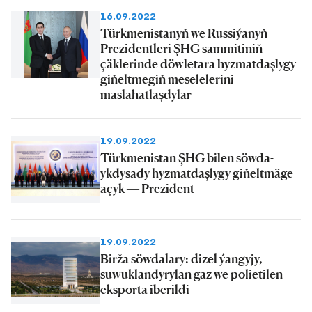
16.09.2022
Türkmenistanyň we Russiýanyň
Prezidentleri ŞHG sammitiniň
çäklerinde döwletara hyzmatdaşlygy
giňeltmegiň meselelerini
maslahatlaşdylar
19.09.2022
Türkmenistan ŞHG bilen söwda-
ykdysady hyzmatdaşlygy giňeltmäge
açyk — Prezident
19.09.2022
Birža söwdalary: dizel ýangyjy,
suwuklandyrylan gaz we polietilen
eksporta iberildi