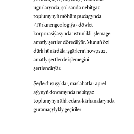
ugurlarynda, şol sanda nebitgaz
toplumynyň möhüm pudagynda —
«Türkmengeologiýa» döwlet
korporasiýasynda üstünlikli işlemäge
amatly şertler döredilýär. Munuň özi
dürli hünärdäki işgärleriň howpsuz,
amatly şertlerde işlemegini
şertlendirýär.
Şeýle duşuşyklar, maslahatlar aprel
aýynyň dowamynda nebitgaz
toplumyňyň ähli edara-kärhanalarynda
guramaçylykly geçiriler.