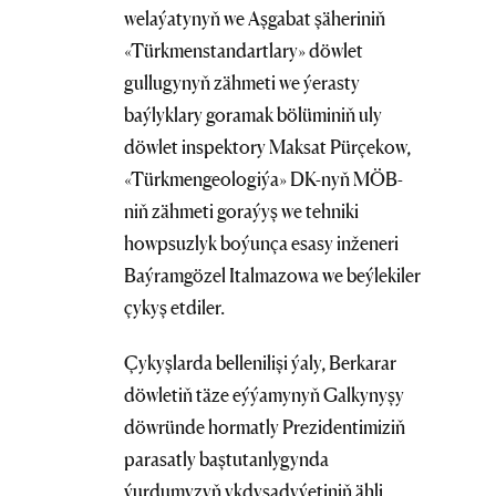
welaýatynyň we Aşgabat şäheriniň
«Türkmenstandartlary» döwlet
gullugynyň zähmeti we ýerasty
baýlyklary goramak bölüminiň uly
döwlet inspektory Maksat Pürçekow,
«Türkmengeologiýa» DK-nyň MÖB-
niň zähmeti goraýyş we tehniki
howpsuzlyk boýunça esasy inženeri
Baýramgözel Italmazowa we beýlekiler
çykyş etdiler.
Çykyşlarda bellenilişi ýaly, Berkarar
döwletiň täze eýýamynyň Galkynyşy
döwründe hormatly Prezidentimiziň
parasatly baştutanlygynda
ýurdumyzyň ykdysadyýetiniň ähli