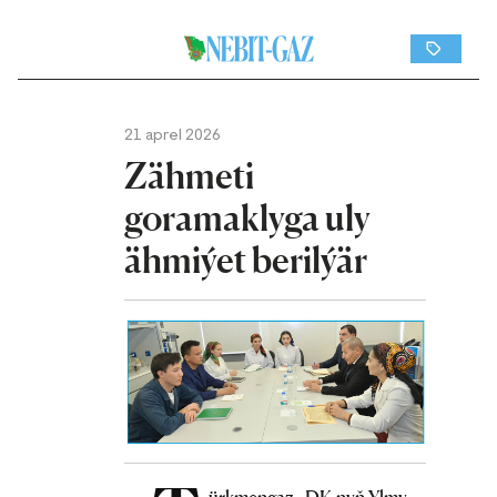
21 aprel 2026
Zähmeti
goramaklyga uly
ähmiýet berilýär