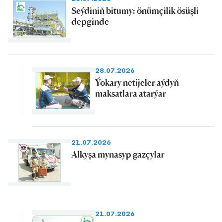
Seýdiniň bitumy: önümçilik ösüşli
depginde
28.07.2026
Ýokary netijeler aýdyň
maksatlara atarýar
21.07.2026
Alkyşa mynasyp gazçylar
21.07.2026