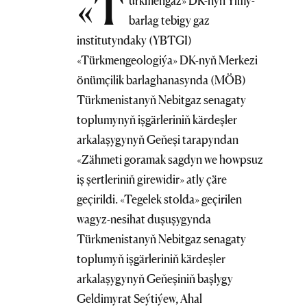
«T
ürkmengaz» DK-nyň Ylmy-
barlag tebigy gaz
institutyndaky (YBTGI)
«Türkmengeologiýa» DK-nyň Merkezi
önümçilik barlaghanasynda (MÖB)
Türkmenistanyň Nebitgaz senagaty
toplumynyň işgärleriniň kärdeşler
arkalaşygynyň Geňeşi tarapyndan
«Zähmeti goramak sagdyn we howpsuz
iş şertleriniň girewidir» atly çäre
geçirildi. «Tegelek stolda» geçirilen
wagyz-nesihat duşuşygynda
Türkmenistanyň Nebitgaz senagaty
toplumyň işgärleriniň kärdeşler
arkalaşygynyň Geňeşiniň başlygy
Geldimyrat Seýtiýew, Ahal