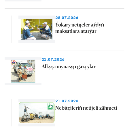
28.07.2026
Ýokary netijeler aýdyň
maksatlara atarýar
21.07.2026
Alkyşa mynasyp gazçylar
21.07.2026
Nebitçileriň netijeli zähmeti