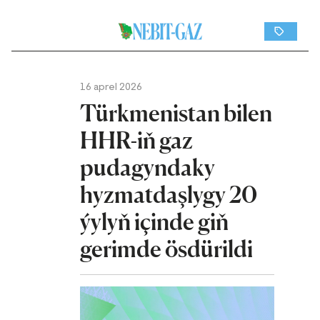
16 aprel 2026
Türkmenistan bilen
HHR-iň gaz
pudagyndaky
hyzmatdaşlygy 20
ýylyň içinde giň
gerimde ösdürildi