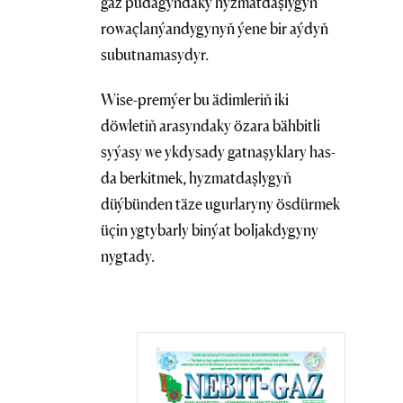
gaz pudagyndaky hyzmatdaşlygyň
rowaçlanýandygynyň ýene bir aýdyň
subutnamasydyr.
Wise-premýer bu ädimleriň iki
döwletiň arasyndaky özara bähbitli
syýasy we ykdysady gatnaşyklary has-
da berkitmek, hyzmatdaşlygyň
düýbünden täze ugurlaryny ösdürmek
üçin ygtybarly binýat boljakdygyny
nygtady.