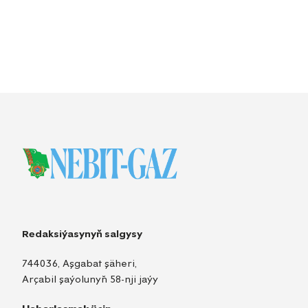
Redaksiýasynyň salgysy
744036, Aşgabat şäheri,
Arçabil şaýolunyň 58-nji jaýy