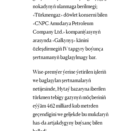
nokadynyň ulanmaga berilmegi;
«Türkmengaz» döwlet konserni bilen
«CNPC Amudarya Petroleum
Company Ltd.» kompaniýasynyň
arasynda «Galkynyş» känini
özleşdirmegiň IV tapgyry boýunça
şertnamanyň baglaşylmagy bar.
Wise-premýer ýerine ýetirilen işleriň
we baglaşylan şertnamalaryň
netijesinde, Hytaý bazaryna iberilen
türkmen tebigy gazynyň möçberiniň
eýýäm 462 milliard kub metrden
geçendigini we geljekde bu mukdaryň
has-da artjakdygyny buýsanç bilen