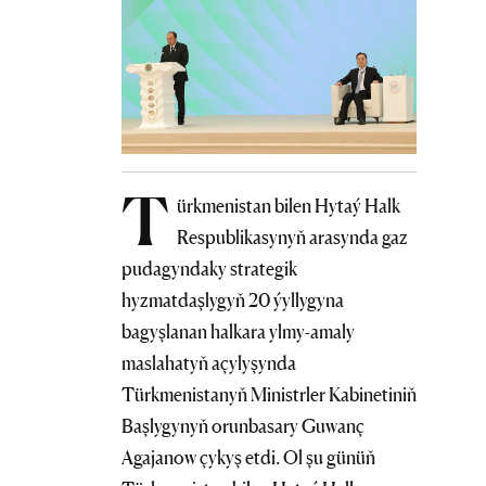
T
ürkmenistan bilen Hytaý Halk
Respublikasynyň arasynda gaz
pudagyndaky strategik
hyzmatdaşlygyň 20 ýyllygyna
bagyşlanan halkara ylmy-amaly
maslahatyň açylyşynda
Türkmenistanyň Ministrler Kabinetiniň
Başlygynyň orunbasary Guwanç
Agajanow çykyş etdi. Ol şu günüň