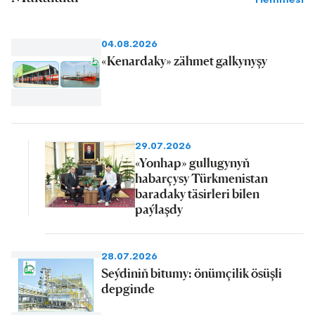
04.08.2026
«Kenardaky» zähmet galkynyşy
29.07.2026
«Yonhap» gullugynyň
habarçysy Türkmenistan
baradaky täsirleri bilen
paýlaşdy
28.07.2026
Seýdiniň bitumy: önümçilik ösüşli
depginde