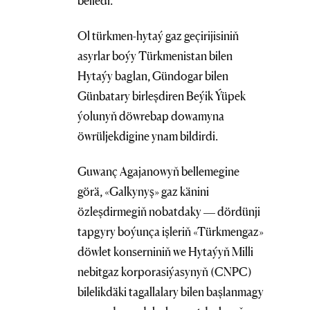
belledi.
Ol türkmen-hytaý gaz geçirijisiniň
asyrlar boýy Türkmenistan bilen
Hytaýy baglan, Gündogar bilen
Günbatary birleşdiren Beýik Ýüpek
ýolunyň döwrebap dowamyna
öwrüljekdigine ynam bildirdi.
Guwanç Agajanowyň bellemegine
görä, «Galkynyş» gaz känini
özleşdirmegiň nobatdaky — dördünji
tapgyry boýunça işleriň «Türkmengaz»
döwlet konserniniň we Hytaýyň Milli
nebitgaz korporasiýasynyň (CNPC)
bilelikdäki tagallalary bilen başlanmagy