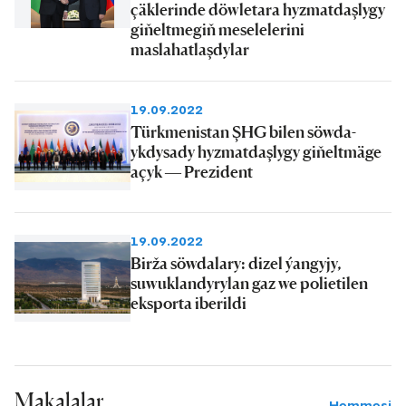
çäklerinde döwletara hyzmatdaşlygy
giňeltmegiň meselelerini
maslahatlaşdylar
19.09.2022
Türkmenistan ŞHG bilen söwda-
ykdysady hyzmatdaşlygy giňeltmäge
açyk — Prezident
19.09.2022
Birža söwdalary: dizel ýangyjy,
suwuklandyrylan gaz we polietilen
eksporta iberildi
Makalalar
Hemmesi