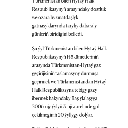
Türkmenistan bilen Hytaý Halk
Respublikasynyň arasyndaky dostluk
we özara hyzmatdaşlyk
gatnaşyklarynda taryhy dabaraly
günleriň biridigini belledi.
Şu ýyl Türkmenistan bilen Hytaý Halk
Respublikasynyň Hökümetleriniň
arasynda Türkmenistan-Hytaý gaz
geçirijisiniň taslamasyny durmuşa
geçirmek we Türkmenistandan Hytaý
Halk Respublikasyna tebigy gazy
ibermek hakyndaky Baş ylalaşyga
2006-njy ýylyň 3-nji aprelinde gol
çekilmeginiň 20 ýyllygy dolýar.