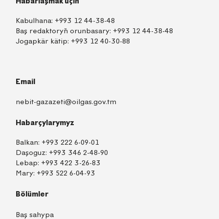
Habarlaşmak üçin
Kabulhana:
+993 12 44-38-48
Baş redaktoryň orunbasary:
+993 12 44-38-48
Jogapkär kätip:
+993 12 40-30-88
Email
nebit-gazazeti@oilgas.gov.tm
Habarçylarymyz
Balkan:
+993 222 6-09-01
Daşoguz:
+993 346 2-48-90
Lebap:
+993 422 3-26-83
Mary:
+993 522 6-04-93
Bölümler
Baş sahypa