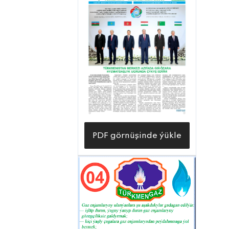
PDF görnüşinde ýükle