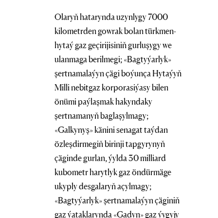
Olaryň hatarynda uzynlygy 7000
kilometrden gowrak bolan türkmen-
hytaý gaz geçirijisiniň gurluşygy we
ulanmaga berilmegi; «Bagtyýarlyk»
şertnamalaýyn çägi boýunça Hytaýyň
Milli nebitgaz korporasiýasy bilen
önümi paýlaşmak hakyndaky
şertnamanyň baglaşylmagy;
«Galkynyş» känini senagat taýdan
özleşdirmegiň birinji tapgyrynyň
çäginde gurlan, ýylda 30 milliard
kubometr harytlyk gaz öndürmäge
ukyply desgalaryň açylmagy;
«Bagtyýarlyk» şertnamalaýyn çäginiň
gaz ýataklarynda «Gadyn» gaz ýygyjy