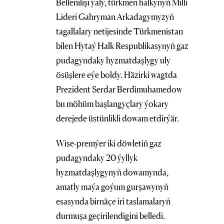
Bellenilişi ýaly, türkmen halkynyň Milli
Lideri Gahryman Arkadagymyzyň
tagallalary netijesinde Türkmenistan
bilen Hytaý Halk Respublikasynyň gaz
pudagyndaky hyzmatdaşlygy uly
ösüşlere eýe boldy. Häzirki wagtda
Prezident Serdar Berdimuhamedow
bu möhüm başlangyçlary ýokary
derejede üstünlikli dowam etdirýär.
Wise-premýer iki döwletiň gaz
pudagyndaky 20 ýyllyk
hyzmatdaşlygynyň dowamynda,
amatly maýa goýum gurşawynyň
esasynda birnäçe iri taslamalaryň
durmuşa geçirilendigini belledi.