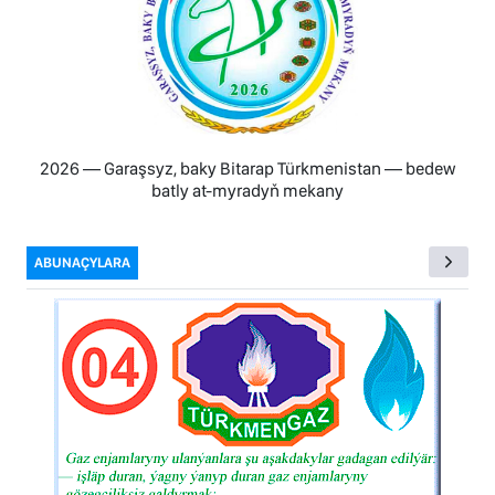
2026 — Garaşsyz, baky Bitarap Türkmenistan — bedew
batly at-myradyň mekany
ABUNAÇYLARA