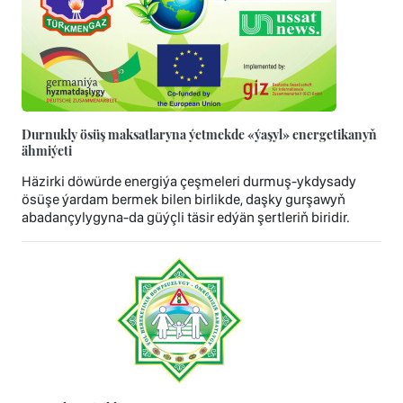
Durnukly ösüş maksatlaryna ýetmekde «ýaşyl» energetikanyň
ähmiýeti
Häzirki döwürde energiýa çeşmeleri durmuş-ykdysady
ösüşe ýardam bermek bilen birlikde, daşky gurşawyň
abadançylygyna-da güýçli täsir edýän şertleriň biridir.