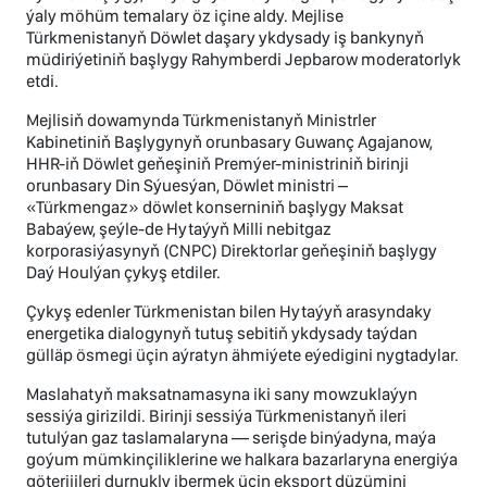
ýaly möhüm temalary öz içine aldy. Mejlise
Türkmenistanyň Döwlet daşary ykdysady iş bankynyň
müdiriýetiniň başlygy Rahymberdi Jepbarow moderatorlyk
etdi.
Mejlisiň dowamynda Türkmenistanyň Ministrler
Kabinetiniň Başlygynyň orunbasary Guwanç Agajanow,
HHR-iň Döwlet geňeşiniň Premýer-ministriniň birinji
orunbasary Din Sýuesýan, Döwlet ministri –
«Türkmengaz» döwlet konserniniň başlygy Maksat
Babaýew, şeýle-de Hytaýyň Milli nebitgaz
korporasiýasynyň (CNPC) Direktorlar geňeşiniň başlygy
Daý Houlýan çykyş etdiler.
Çykyş edenler Türkmenistan bilen Hytaýyň arasyndaky
energetika dialogynyň tutuş sebitiň ykdysady taýdan
gülläp ösmegi üçin aýratyn ähmiýete eýedigini nygtadylar.
Maslahatyň maksatnamasyna iki sany mowzuklaýyn
sessiýa girizildi. Birinji sessiýa Türkmenistanyň ileri
tutulýan gaz taslamalaryna — serişde binýadyna, maýa
goýum mümkinçiliklerine we halkara bazarlaryna energiýa
göterijileri durnukly ibermek üçin eksport düzümini