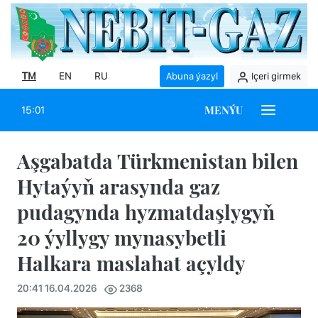
TM
EN
RU
Abuna ýazyl
Içeri girmek
MENÝU
15:01
Aşgabatda Türkmenistan bilen
Hytaýyň arasynda gaz
pudagynda hyzmatdaşlygyň
20 ýyllygy mynasybetli
Halkara maslahat açyldy
20:41 16.04.2026
2368