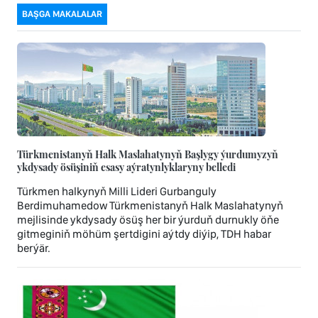
BAŞGA MAKALALAR
Türkmenistanyň Halk Maslahatynyň Başlygy ýurdumyzyň
ykdysady ösüşiniň esasy aýratynlyklaryny belledi
Türkmen halkynyň Milli Lideri Gurbanguly
Berdimuhamedow Türkmenistanyň Halk Maslahatynyň
mejlisinde ykdysady ösüş her bir ýurduň durnukly öňe
gitmeginiň möhüm şertdigini aýtdy diýip, TDH habar
berýär.