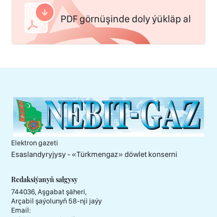
PDF görnüşinde doly ýükläp al
Elektron gazeti
Esaslandyryjysy - «Тürkmengaz» döwlet konserni
Redaksiýanyň salgysy
744036, Aşgabat şäheri,
Arçabil şaýolunyň 58-nji jaýy
Email: