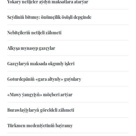
Ýokary netijeler aýdyň maksatlara atarýar
Seýdiniň bitumy: önümçilik ösüşli depginde
Nebitçileriň netijeli zähmeti
Alkyşa mynasyp gazçylar
Gazçylaryň maksada okgunly işleri
Goturdepäniň «gara altynly» guýulary
«Mawy ýangyjyň» möçberi artýar
Burawlaýjylaryň göreldeli zähmeti
Türkmen medeniýetiniň baýramy