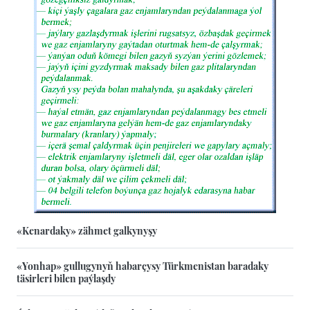
«Kenardaky» zähmet galkynyşy
«Yonhap» gullugynyň habarçysy Türkmenistan baradaky
täsirleri bilen paýlaşdy