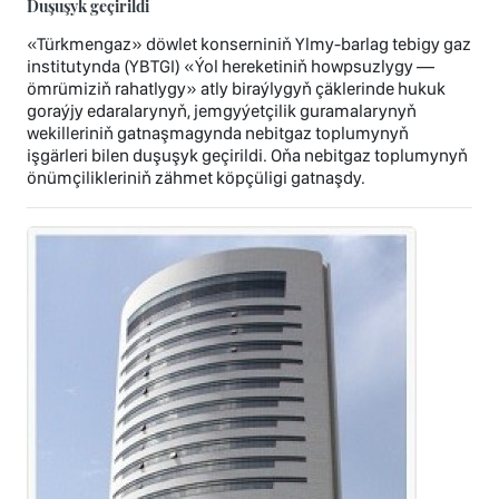
Duşuşyk geçirildi
«Türkmengaz» döwlet konserniniň Ylmy-barlag tebigy gaz
institutynda (YBTGI) «Ýol hereketiniň howpsuzlygy —
ömrümiziň rahatlygy» atly biraýlygyň çäklerinde hukuk
goraýjy edaralarynyň, jemgyýetçilik guramalarynyň
wekilleriniň gatnaşmagynda nebitgaz toplumynyň
işgärleri bilen duşuşyk geçirildi. Oňa nebitgaz toplumynyň
önümçilikleriniň zähmet köpçüligi gatnaşdy.