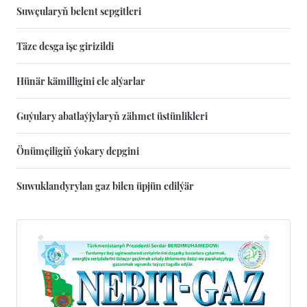
Suwçularyň belent sepgitleri
Täze desga işe girizildi
Hünär kämilligini ele alýarlar
Guýulary abatlaýjylaryň zähmet üstünlikleri
Önümçiligiň ýokary depgini
Suwuklandyrylan gaz bilen üpjün edilýär