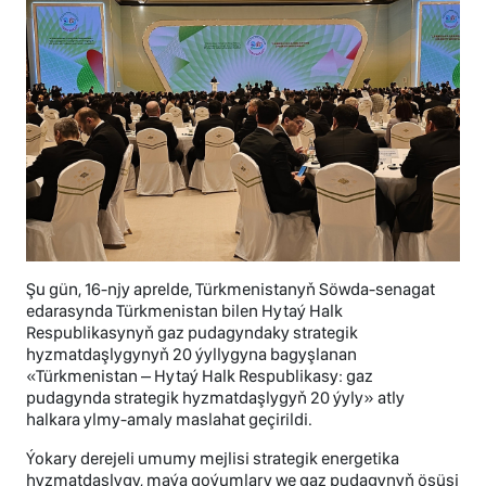
Şu gün, 16-njy aprelde, Türkmenistanyň Söwda-senagat
edarasynda Türkmenistan bilen Hytaý Halk
Respublikasynyň gaz pudagyndaky strategik
hyzmatdaşlygynyň 20 ýyllygyna bagyşlanan
«Türkmenistan – Hytaý Halk Respublikasy: gaz
pudagynda strategik hyzmatdaşlygyň 20 ýyly» atly
halkara ylmy-amaly maslahat geçirildi.
Ýokary derejeli umumy mejlisi strategik energetika
hyzmatdaşlygy, maýa goýumlary we gaz pudagynyň ösüşi