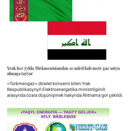
Yrak her ýylda Türkmenistandan 10 mlrd kub metr gaz satyn
almaga taýýar
«Türkmengaz» döwlet konserni bilen Yrak
Respublikasynyň Elektroenergetika ministrliginiň
arasynda özara düşünişmek hakynda Ähtnama gol çekildi.