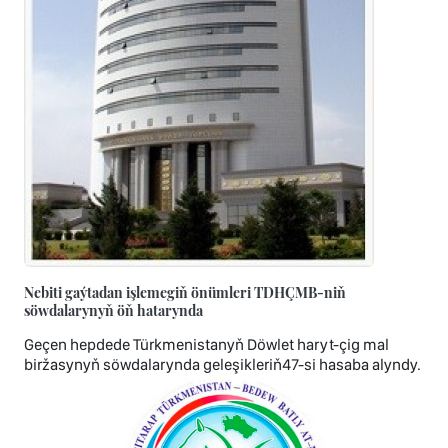
Nebiti gaýtadan işlemegiň önümleri TDHÇMB-niň
söwdalarynyň öň hatarynda
Geçen hepdede Türkmenistanyň Döwlet haryt-çig mal
biržasynyň söwdalarynda geleşikleriň47-si hasaba alyndy.