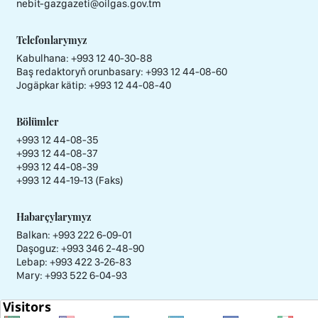
nebit-gazgazeti@oilgas.gov.tm
Telefonlarymyz
Kabulhana:
+993 12 40-30-88
Baş redaktoryň orunbasary:
+993 12 44-08-60
Jogäpkar kätip:
+993 12 44-08-40
Bölümler
+993 12 44-08-35
+993 12 44-08-37
+993 12 44-08-39
+993 12 44-19-13 (Faks)
Habarçylarymyz
Balkan: +993 222 6-09-01
Daşoguz: +993 346 2-48-90
Lebap: +993 422 3-26-83
Mary: +993 522 6-04-93