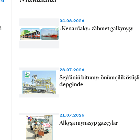
si
04.08.2026
ň
«Kenardaky» zähmet galkynyşy
28.07.2026
Seýdiniň bitumy: önümçilik ösüşli
depginde
21.07.2026
Alkyşa mynasyp gazçylar