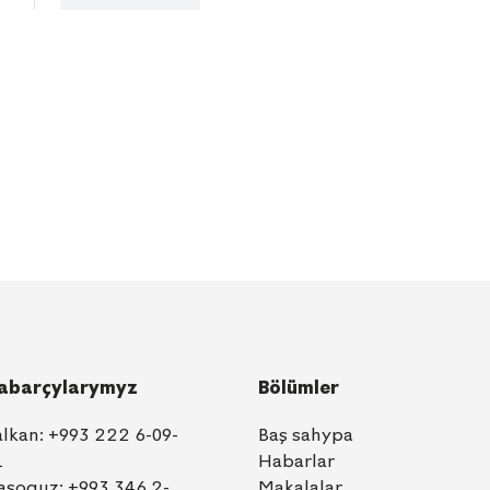
abarçylarymyz
Bölümler
alkan:
+993 222 6-09-
Baş sahypa
1
Habarlar
aşoguz:
+993 346 2-
Makalalar