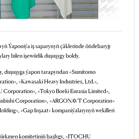
ň Ýaponiýa iş saparynyň çäklerinde öňdebaryjy
ary bilen işewürlik duşuşygy boldy.
aly, duşuşyga ýapon tarapyndan «Sumitomo
tion», «Kawasaki Heavy Industries, Ltd.»,
Corporation», «Tokyo Boeki Eurasia Limited»,
Mitsubishi Corporation», «ARGONAVT Corporation»
olding», «Gap Inşaat» kompaniýalarynyň wekilleri
türkmen komitetiniň başlygy, «ITOCHU