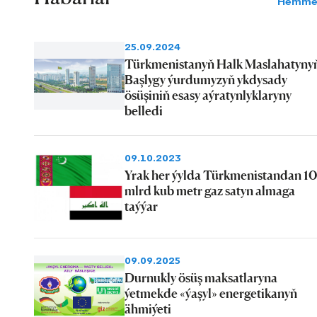
Hemme
25.09.2024
Türkmenistanyň Halk Maslahatyny
Başlygy ýurdumyzyň ykdysady
ösüşiniň esasy aýratynlyklaryny
belledi
09.10.2023
Yrak her ýylda Türkmenistandan 10
mlrd kub metr gaz satyn almaga
taýýar
09.09.2025
Durnukly ösüş maksatlaryna
ýetmekde «ýaşyl» energetikanyň
ähmiýeti