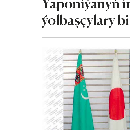
Ýaponiýanyň i
ýolbaşçylary b