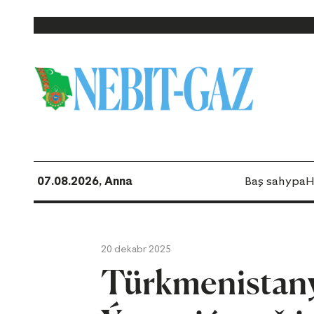
07.08.2026, Anna
Baş sahypa
H
20 dekabr 2025
Türkmenistany