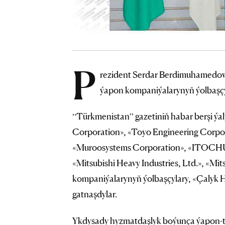
P
rezident Serdar Berdimuhamedowy
ýapon kompaniýalarynyň ýolbaşçyl
“Türkmenistan” gazetiniň habar berşi ý
Corporation», «Toyo Engineering Corpora
«Muroosystems Corporation», «ITOCHU 
«Mitsubishi Heavy Industries, Ltd.», «
kompaniýalarynyň ýolbaşçylary, «Çalyk H
gatnaşdylar.
Ykdysady hyzmatdaşlyk boýunça ýapon-