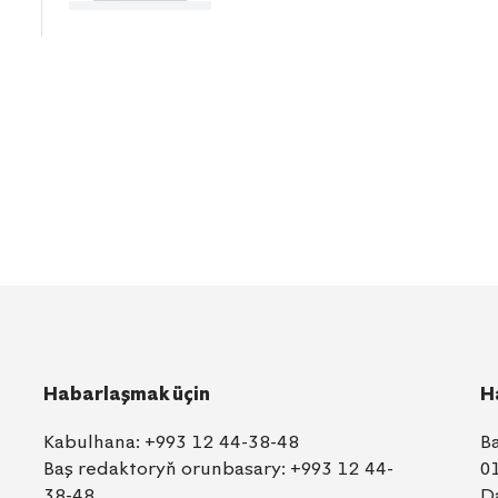
Habarlaşmak üçin
H
Kabulhana:
+993 12 44-38-48
B
Baş redaktoryň orunbasary:
+993 12 44-
0
38-48
D