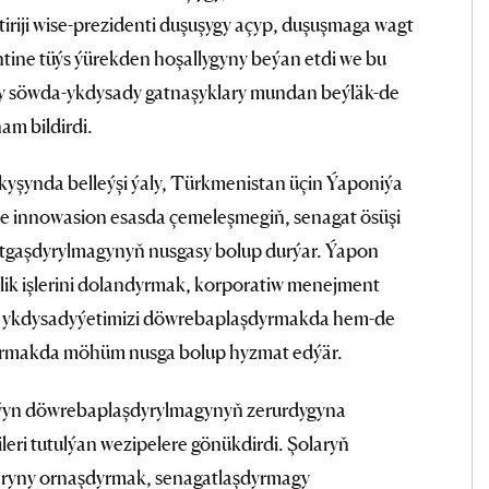
riji wise-prezidenti duşuşygy açyp, duşuşmaga wagt
ine tüýs ýürekden hoşallygyny beýan etdi we bu
ky söwda-ykdysady gatnaşyklary mundan beýläk-de
am bildirdi.
şynda belleýşi ýaly, Türkmenistan üçin Ýaponiýa
te innowasion esasda çemeleşmegiň, senagat ösüşi
y utgaşdyrylmagynyň nusgasy bolup durýar. Ýapon
ik işlerini dolandyrmak, korporatiw menejment
illi ykdysadyýetimizi döwrebaplaşdyrmakda hem-de
dyrmakda möhüm nusga bolup hyzmat edýär.
ýyn döwrebaplaşdyrylmagynyň zerurdygyna
ileri tutulýan wezipelere gönükdirdi. Şolaryň
laryny ornaşdyrmak, senagatlaşdyrmagy