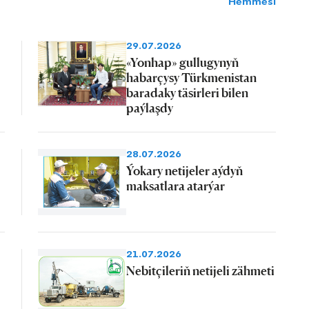
Hemmesi
29.07.2026
«Yonhap» gullugynyň
habarçysy Türkmenistan
baradaky täsirleri bilen
paýlaşdy
28.07.2026
Ýokary netijeler aýdyň
maksatlara atarýar
21.07.2026
Nebitçileriň netijeli zähmeti