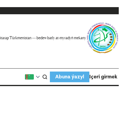
itarap Türkmenistan — bedew batly at-myradyň mekany
Abuna ýazyl
Içeri girmek