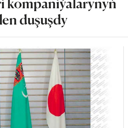
ri kompaniýalarynyň
ilen duşuşdy