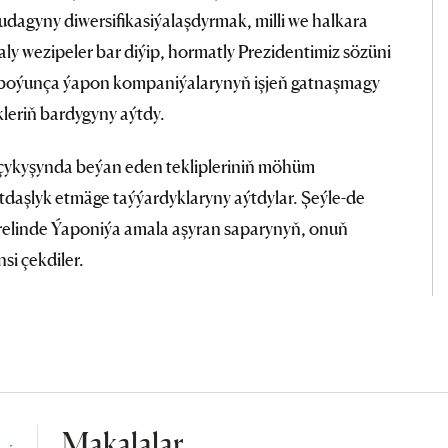
pudagyny diwersifikasiýalaşdyrmak, milli we halkara
ly wezipeler bar diýip, hormatly Prezidentimiz sözüni
i boýunça ýapon kompaniýalarynyň işjeň gatnaşmagy
kleriň bardygyny aýtdy.
 çykyşynda beýan eden teklipleriniň möhüm
tdaşlyk etmäge taýýardyklaryny aýtdylar. Şeýle-de
prelinde Ýaponiýa amala aşyran saparynyň, onuň
si çekdiler.
Makalalar