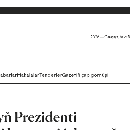
2026 — Garaşsyz, baky B
abarlar
Makalalar
Tenderler
Gazetiň çap görnüşi
ň Prezidenti