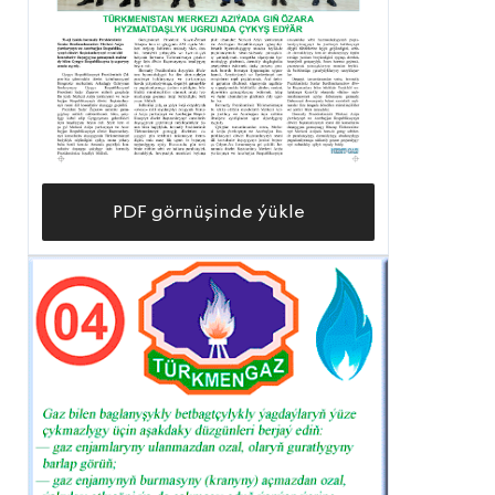
PDF görnüşinde ýükle