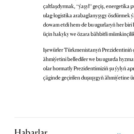
çaltlaşdyrmak, “ýaşyl” geçiş, energetika 
ulag-logistika arabaglanyşygy ösdürmek ýa
dowam etdi hem-de bu ugurlaryň her bir
üçin hakyky we özara bähbitli mümkinçili
Işewürler Türkmenistanyň Prezidentiniň
ähmiýetini bellediler we bu ugurda hyzma
olar hormatly Prezidentimiziň şu ýylyň a
çäginde geçirilen duşuşygyň ähmiýetine ün
Habarlar