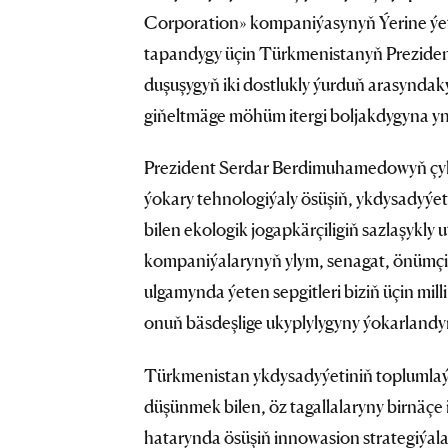
Corporation» kompaniýasynyň Ýerine ýeti
tapandygy üçin Türkmenistanyň Prezident
duşuşygyň iki dostlukly ýurduň arasynda
giňeltmäge möhüm itergi boljakdygyna yn
Prezident Serdar Berdimuhamedowyň çyky
ýokary tehnologiýaly ösüşiň, ykdysadyýe
bilen ekologik jogapkärçiligiň sazlaşykl
kompaniýalarynyň ylym, senagat, önümçil
ulgamynda ýeten sepgitleri biziň üçin m
onuň bäsdeşlige ukyplylygyny ýokarlan
Türkmenistan ykdysadyýetiniň toplumla
düşünmek bilen, öz tagallalaryny birnäçe 
hatarynda ösüşiň innowasion strategiýa