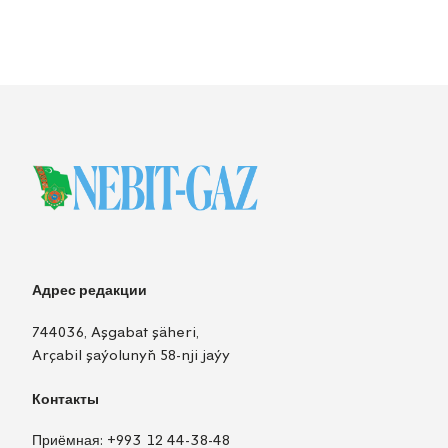
Адрес редакции
744036, Aşgabat şäheri,
Arçabil şaýolunyň 58-nji jaýy
Контакты
Приёмная:
+993 12 44-38-48