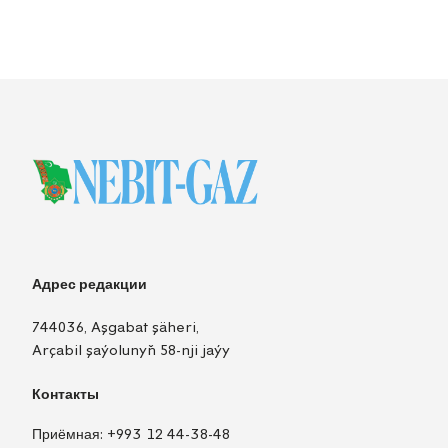
Адрес редакции
744036, Aşgabat şäheri,
Arçabil şaýolunyň 58-nji jaýy
Контакты
Приёмная:
+993 12 44-38-48