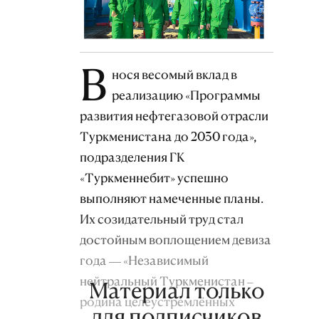
В
нося весомый вклад в
реализацию «Программы
развития нефтегазовой отрасли
Туркменистана до 2030 года»,
подразделения ГК
«Туркменнебит» успешно
выполняют намеченные планы.
Их созидательный труд стал
достойным воплощением девиза
года — «Независимый
нейтральный Туркменистан –
Материал только
родина целеустремлённых
для подписчиков