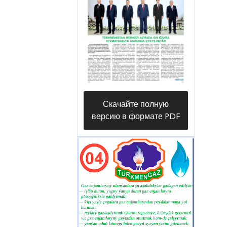
Амановым, профессионально
выполнил задачу, используя
высокотехнологичную
китайскую установку ZJ-70-DB.
Результатом бурения на глубину
6800 метров стал богатый
приток «черного золота» и
Скачайте полную
газового конденсата.
версию в формате PDF