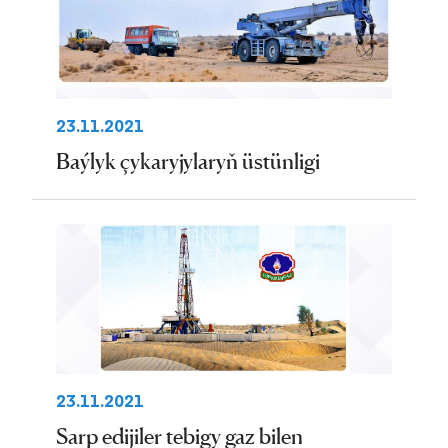
23.11.2021
Baýlyk çykaryjylaryň üstünligi
23.11.2021
Sarp edijiler tebigy gaz bilen