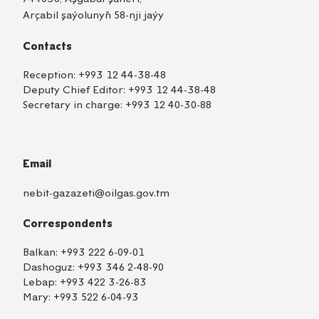
Arçabil şaýolunyň 58-nji jaýy
Contacts
Reception:
+993 12 44-38-48
Deputy Chief Editor:
+993 12 44-38-48
Secretary in charge:
+993 12 40-30-88
Email
nebit-gazazeti@oilgas.gov.tm
Correspondents
Balkan:
+993 222 6-09-01
Dashoguz:
+993 346 2-48-90
Lebap:
+993 422 3-26-83
Mary:
+993 522 6-04-93