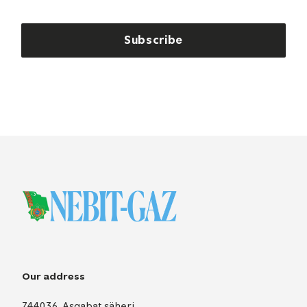
Subscribe
Our address
744036, Aşgabat şäheri,