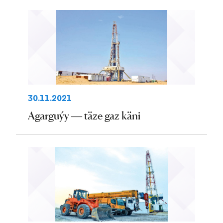
30.11.2021
Agarguýy — täze gaz käni