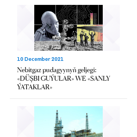
10 December 2021
Nebitgaz pudagyynyň geljegi:
«DÜŞBI GUÝULAR» WE «SANLY
ÝATAKLAR»