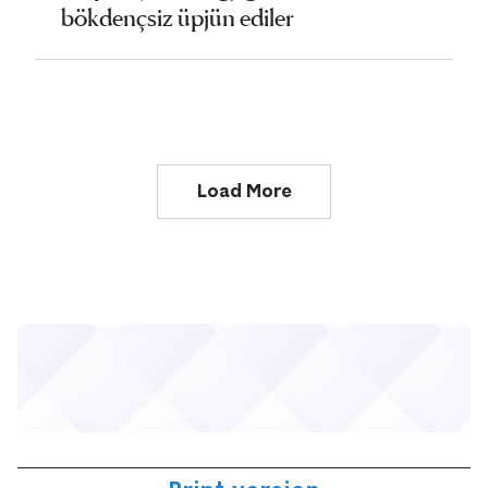
bökdençsiz üpjün ediler
Load More