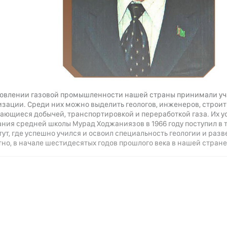
новлении газовой промышленности нашей страны принимали уч
изации. Среди них можно выделить геологов, инженеров, строит
ающиеся добычей, транспортировкой и переработкой газа. Их 
ания средней школы Мурад Ходжаниязов в 1966 году поступил в
ут, где успешно учился и освоил специальность геологии и раз
но, в начале шестидесятых годов прошлого века в нашей стране,