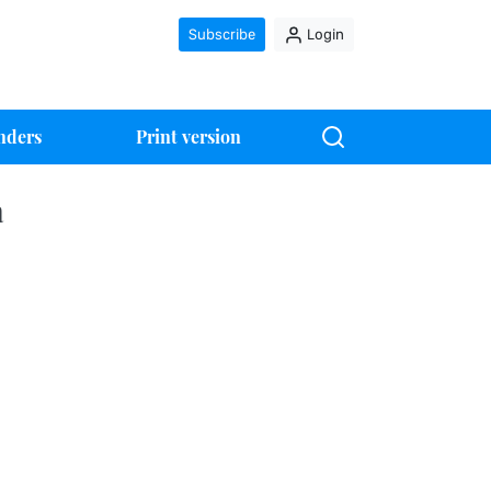
Subscribe
Login
nders
Print version
а