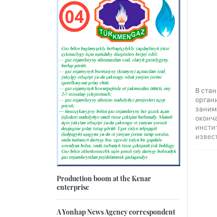
В ста
орган
заним
оконч
инстит
извест
Production boom at the Kenar
enterprise
A Yonhap News Agency correspondent