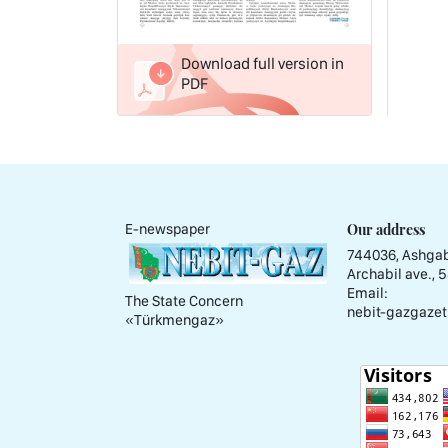
Download full version in
PDF
Our address
E-newspaper
744036, Ashgab
Archabil ave., 
Email:
The State Concern
nebit-gazgazet
«Тürkmengaz»