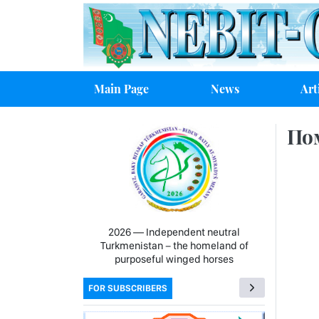
Main Page
News
Art
По
2026 — Independent neutral
Turkmenistan − the homeland of
purposeful winged horses
FOR SUBSCRIBERS