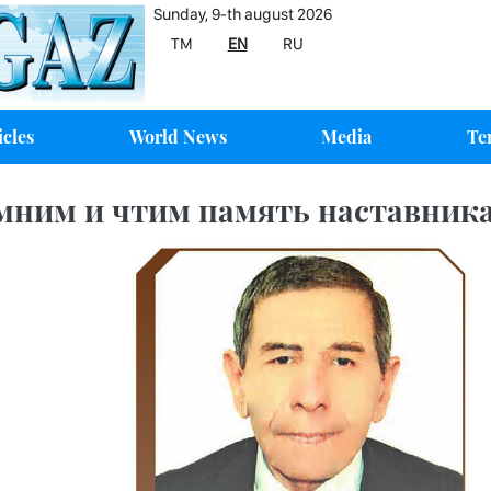
Sunday, 9-th august 2026
TM
EN
RU
icles
World News
Media
Te
мним и чтим память наставник