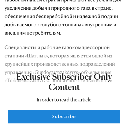
увеличения добычи природного газа в стране,
обеспечения бесперебойной и надежной подачи
добываемого «голубого топлива» внутренним и
внешним потребителям.
Специалисты и рабочие газокомпрессорной
станции «Шатлык», которая является одной из
крупнейших производственных подразделений
управления «Gündogargazakdyryş» объединения
Exclusive Subscriber Only
«Türkmengazakdyryş», вносят достойный вклад в
Content
успешное выполнение этой важной задачи,
поставленной государством перед газовиками
In order to read the article
Государственного концерна «Туркменгаз».
Subscribe