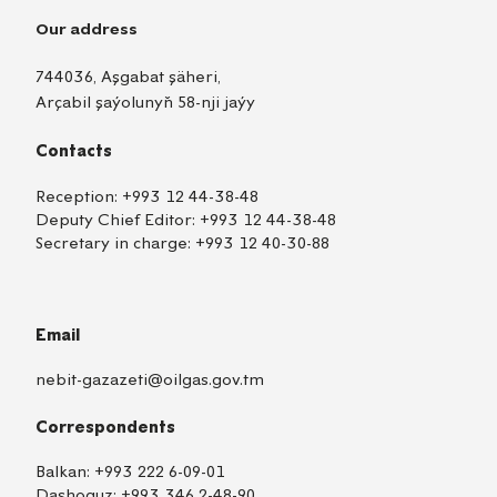
Our address
744036, Aşgabat şäheri,
Arçabil şaýolunyň 58-nji jaýy
Contacts
Reception:
+993 12 44-38-48
Deputy Chief Editor:
+993 12 44-38-48
Secretary in charge:
+993 12 40-30-88
Email
nebit-gazazeti@oilgas.gov.tm
Correspondents
Balkan:
+993 222 6-09-01
Dashoguz:
+993 346 2-48-90