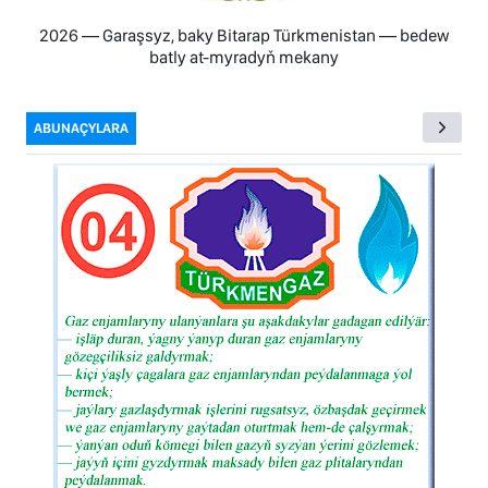
2026 — Garaşsyz, baky Bitarap Türkmenistan — bedew
batly at-myradyň mekany
ABUNAÇYLARA