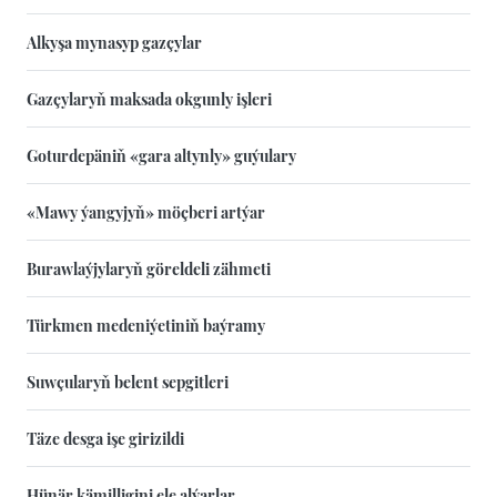
Alkyşa mynasyp gazçylar
Gazçylaryň maksada okgunly işleri
Goturdepäniň «gara altynly» guýulary
«Mawy ýangyjyň» möçberi artýar
Burawlaýjylaryň göreldeli zähmeti
Türkmen medeniýetiniň baýramy
Suwçularyň belent sepgitleri
Täze desga işe girizildi
Hünär kämilligini ele alýarlar