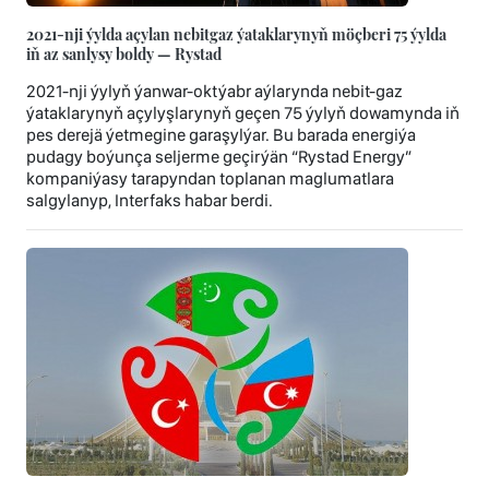
2021-nji ýylda açylan nebitgaz ýataklarynyň möçberi 75 ýylda
iň az sanlysy boldy — Rystad
2021-nji ýylyň ýanwar-oktýabr aýlarynda nebit-gaz
ýataklarynyň açylyşlarynyň geçen 75 ýylyň dowamynda iň
pes derejä ýetmegine garaşylýar. Bu barada energiýa
pudagy boýunça seljerme geçirýän “Rystad Energy”
kompaniýasy tarapyndan toplanan maglumatlara
salgylanyp, Interfaks habar berdi.