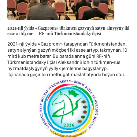
2021-nji ýylda «Gazprom» türkmen gazynyň satyn alnyşyny iki
esse artdyrar — RF-niň Türkmenistandaky ilçisi
2021-nji ýylda «Gazprom» tarapyndan Türkmenistandan
satyn alynýan gazyň möçberi iki esse artyp, takmynan, 10
mlrd kub metre barar. Bu barada anna güni RF-niň
Türkmenistandaky ilçisi Aleksandr Blohin türkmen-rus
hyzmatdaşlygynyň ýyllyk jemlerine bagyşlanyp,
ilçihanada geçirilen metbugat-maslahatynda beýan etdi.