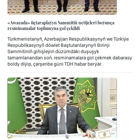
«Awazada» üçtaraplaýyn Sammitiň netijeleri boýunça
resminamalar toplumyna gol çekildi
Türkmenistanyň, Azerbaýjan Respublikasynyň we Türkiýe
Respublikasynyň döwlet Baştutanlarynyň Birinji
Sammitiniň giňişleýin düzümdäki duşuşyk
tamamlanandan soň, resminamalara gol çekmek dabarasy
boldy diýip, çarşenbe güni TDH habar berýär.