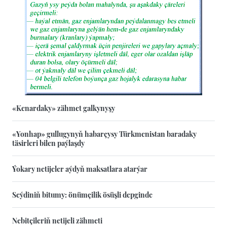
«Kenardaky» zähmet galkynyşy
«Yonhap» gullugynyň habarçysy Türkmenistan baradaky
täsirleri bilen paýlaşdy
Ýokary netijeler aýdyň maksatlara atarýar
Seýdiniň bitumy: önümçilik ösüşli depginde
Nebitçileriň netijeli zähmeti