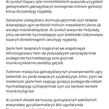
iki ýurduň Daşary işler ministrlikleriniň arasynda yzygiderli
geňeşmeleriň gatnaşyklaryň ösmeginde möhüm görkeziji
bolup durýandygy nygtaldy.
Gazanylan ylalaşyklary durmuşa geçirmek üçin taraplar
ikitaraplaýyn gün tertibiniň möhüm meselelerini jikme-jik
ara alyp maslahatlaşdylar. Iki ýurduň arasynda Ykdysady,
ylmy we tehniki hyzmatdaşlyk üçin bilelikdäki hökümetara
toparyň döredilmeginiň zerurlygy nygtaldy.
Şeýle hem taraplaryň maglumat we aragatnaşyk
tehnologiýalary hem-de ykdysadyýeti sanlylaşdyrmak
pudagynda hyzmatdaşlygy ýola goýmak
mümkinçiliklerine seredilip geçildi.
Türkmen-malaýziýa gatnaşyklarynyň ynsanperwerlik ugry
bellenildi, bu ýerde taraplaryň syýahatçylyk, bilim, ylym we
medeniýet, şeýle hem saglygy goraýyş pudagynda netijeli
hyzmatdaşlygy çuňlaşdyrmak üçin uly tejribesi we berk
mümkinçiligi bar.
Iki ýurduň döwlet we hususy gurluşlarynyň wekilleriniň
arasyndaky gyzyklanmalaryň ähli ugurlarynda