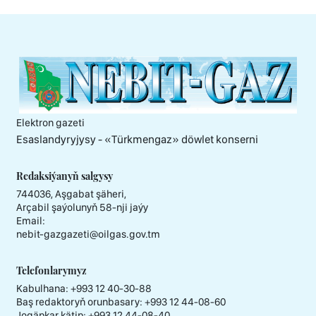
Elektron gazeti
Esaslandyryjysy - «Тürkmengaz» döwlet konserni
Redaksiýanyň salgysy
744036, Aşgabat şäheri,
Arçabil şaýolunyň 58-nji jaýy
Email:
nebit-gazgazeti@oilgas.gov.tm
Telefonlarymyz
Kabulhana:
+993 12 40-30-88
Baş redaktoryň orunbasary:
+993 12 44-08-60
Jogäpkar kätip:
+993 12 44-08-40