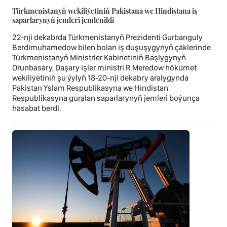
Türkmenistanyň wekiliýetiniň Pakistana we Hindistana iş
saparlarynyň jemleri jemlenildi
22-nji dekabrda Türkmenistanyň Prezidenti Gurbanguly
Berdimuhamedow bilen bolan iş duşuşygynyň çäklerinde
Türkmenistanyň Ministrler Kabinetiniň Başlygynyň
Orunbasary, Daşary işler ministri R.Meredow hökümet
wekiliýetiniň şu ýylyň 18-20-nji dekabry aralygynda
Pakistan Yslam Respublikasyna we Hindistan
Respublikasyna guralan saparlarynyň jemleri boýunça
hasabat berdi.