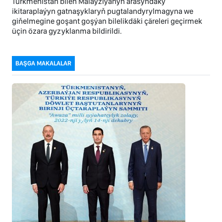
Türkmenistan bilen Malaýziýanyň arasyndaky
ikitaraplaýyn gatnaşyklaryň pugtalandyrylmagyna we
giňelmegine goşant goşýan bilelikdäki çäreleri geçirmek
üçin özara gyzyklanma bildirildi.
BAŞGA MAKALALAR