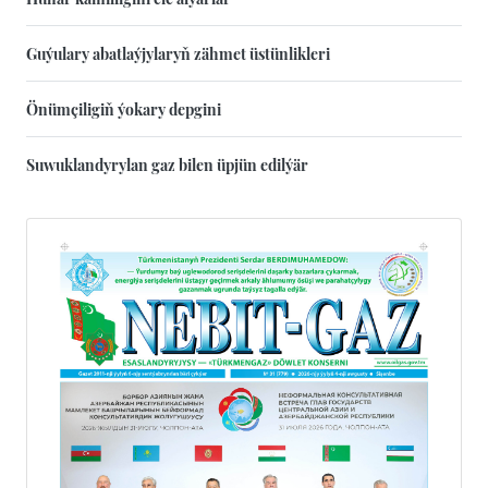
Guýulary abatlaýjylaryň zähmet üstünlikleri
Önümçiligiň ýokary depgini
Suwuklandyrylan gaz bilen üpjün edilýär