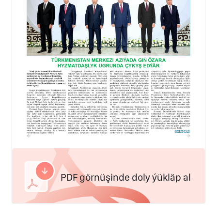
PDF görnüşinde doly ýükläp al