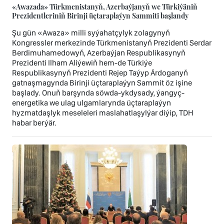
«Awazada» Türkmenistanyň, Azerbaýjanyň we Türkiýäniň
Prezidentleriniň Birinji üçtaraplaýyn Sammiti başlandy
Şu gün «Awaza» milli syýahatçylyk zolagynyň
Kongressler merkezinde Türkmenistanyň Prezidenti Serdar
Berdimuhamedowyň, Azerbaýjan Respublikasynyň
Prezidenti Ilham Aliýewiň hem-de Türkiýe
Respublikasynyň Prezidenti Rejep Taýyp Ärdoganyň
gatnaşmagynda Birinji üçtaraplaýyn Sammit öz işine
başlady. Onuň barşynda söwda-ykdysady, ýangyç-
energetika we ulag ulgamlarynda üçtaraplaýyn
hyzmatdaşlyk meseleleri maslahatlaşylýar diýip, TDH
habar berýär.