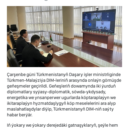
Çarşenbe güni Türkmenistanyň Daşary işler ministrliginde
Türkmen-Malaýziýa DIM-leriniň arasynda onlaýn görnüşde
geňeşmeler geçirildi. Geňeşleriň dowamynda iki ýurduň
diplomatlary syýasy-diplomatik, söwda-ykdysady,
energetika we ynsanperwer ugurlarda köptaraplaýyn we
ikitaraplaýyn hyzmatdaşlygyň köp meselelerini ara alyp
maslahatlaşdylar diýip, Türkmenistanyň DIM-niň saýty
habar berýär.
Iň ýokary we ýokary derejedäki gatnaşyklaryň, şeýle hem