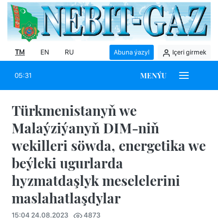
TM
EN
RU
Abuna ýazyl
Içeri girmek
MENÝU
05:31
Türkmenistanyň we
Malaýziýanyň DIM-niň
wekilleri söwda, energetika we
beýleki ugurlarda
hyzmatdaşlyk meselelerini
maslahatlaşdylar
15:04 24.08.2023
4873