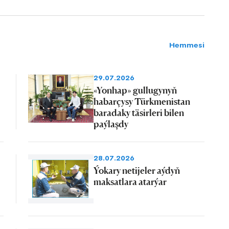
Hemmesi
29.07.2026
«Yonhap» gullugynyň
habarçysy Türkmenistan
baradaky täsirleri bilen
paýlaşdy
28.07.2026
Ýokary netijeler aýdyň
maksatlara atarýar