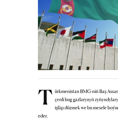
T
ürkmenistan BMG-niň Baş Assam
çenli bug gazlarynyň zyňyndylar
işläp düzmek we bu mesele boýun
eder.