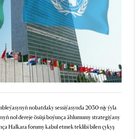
bleýasynyň nobatdaky sessiýasynda 2030-njy ýyla
ynyň nol dereje ösüşi boýunça ählumumy strategiýany
ça Halkara forumy kabul etmek teklibi bilen çykyş