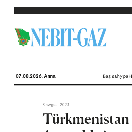
07.08.2026, Anna
Baş sahypa
H
8 awgust 2023
Türkmenistan