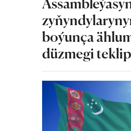
Assambleýasyn
zyňyndylarynyň
boýunça ählum
düzmegi teklip