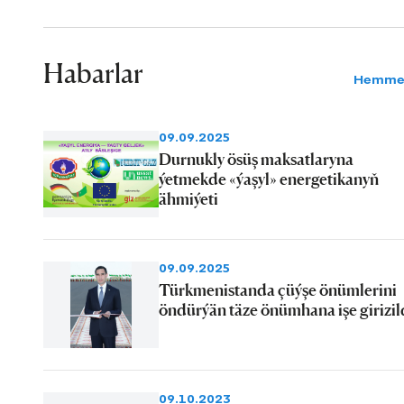
Habarlar
Hemme
09.09.2025
Durnukly ösüş maksatlaryna
ýetmekde «ýaşyl» energetikanyň
ähmiýeti
09.09.2025
Türkmenistanda çüýşe önümlerini
öndürýän täze önümhana işe girizil
09.10.2023