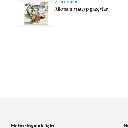
21.07.2026
Alkyşa mynasyp gazçylar
Habarlaşmak üçin
H