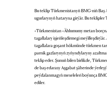
Bu teklip Türkmenistanyň BMG-niň Baş As
ugurlarynyň hataryna girýär. Bu tekliple
«Türkmenistan «Ählumumy metan borçna
tagallalary işjeňleşdirmegi meýilleşdir
tagallalara goşant hökmünde türkmen ta
parnik gazlarynyň zyňyndylaryny azaltm
teklip eder. Şunuň bilen birlikde, Türkm
de baş edarasy Aşgabat şäherinde ýerleşý
peýdalanmagyň meseleleri boýunça BMG-
ediler.