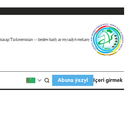
itarap Türkmenistan — bedew batly at-myradyň mekany
Abuna ýazyl
Içeri girmek