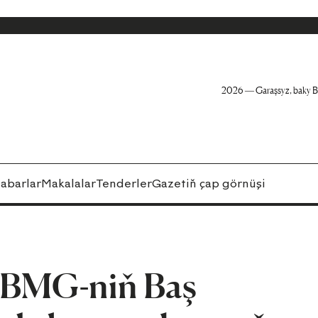
2026 — Garaşsyz, baky B
abarlar
Makalalar
Tenderler
Gazetiň çap görnüşi
 BMG-niň Baş