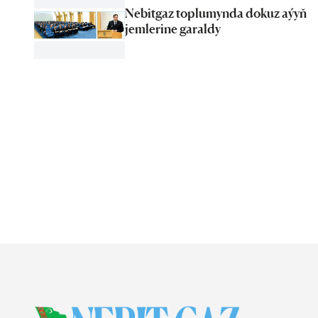
Nebitgaz toplumynda dokuz aýyň
jemlerine garaldy