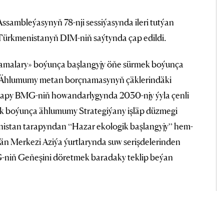
sambleýasynyň 78-nji sessiýasynda ileri tutýan
r Türkmenistanyň DIM-niň saýtynda çap edildi.
malary» boýunça başlangyjy öňe sürmek boýunça
ýär. Ählumumy metan borçnamasynyň çäklerindäki
rapy BMG-niň howandarlygynda 2030-njy ýyla çenli
ak boýunça ählumumy Strategiýany işläp düzmegi
enistan tarapyndan “Hazar ekologik başlangyjy” hem-
än Merkezi Aziýa ýurtlarynda suw serişdelerinden
niň Geňeşini döretmek baradaky teklip beýan