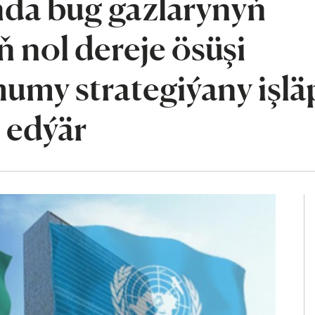
da bug gazlarynyň
 nol dereje ösüşi
umy strategiýany işlä
 edýär