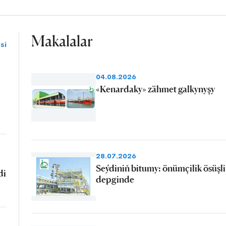
Makalalar
si
04.08.2026
«Kenardaky» zähmet galkynyşy
28.07.2026
Seýdiniň bitumy: önümçilik ösüşli
di
depginde