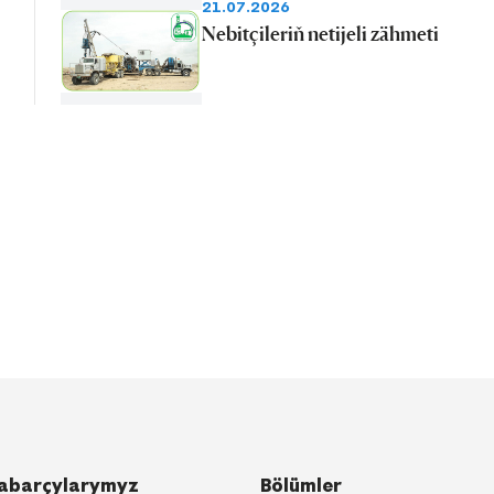
21.07.2026
Nebitçileriň netijeli zähmeti
abarçylarymyz
Bölümler