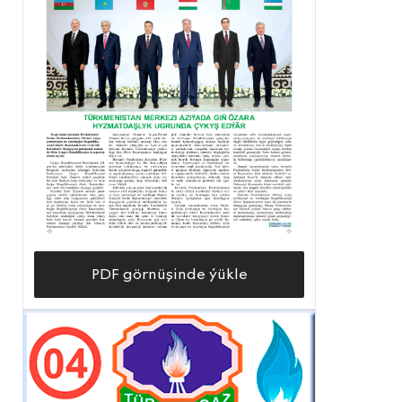
PDF görnüşinde ýükle