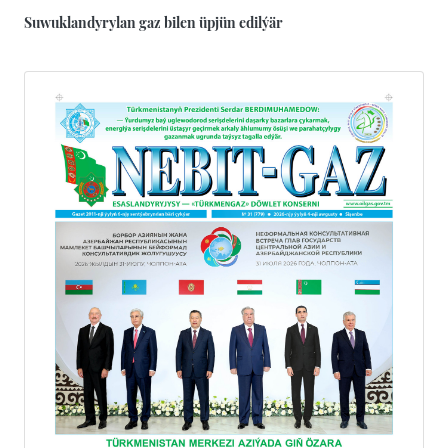
Suwuklandyrylan gaz bilen üpjün edilýär