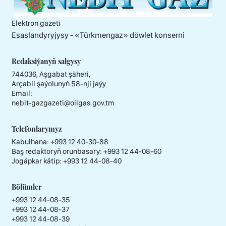
Elektron gazeti
Esaslandyryjysy - «Тürkmengaz» döwlet konserni
Redaksiýanyň salgysy
744036, Aşgabat şäheri,
Arçabil şaýolunyň 58-nji jaýy
Email:
nebit-gazgazeti@oilgas.gov.tm
Telefonlarymyz
Kabulhana:
+993 12 40-30-88
Baş redaktoryň orunbasary:
+993 12 44-08-60
Jogäpkar kätip:
+993 12 44-08-40
Bölümler
+993 12 44-08-35
+993 12 44-08-37
+993 12 44-08-39