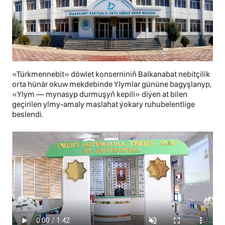
«Türkmennebit» döwlet konserniniň Balkanabat nebitçilik
orta hünär okuw mekdebinde Ylymlar gününe bagyşlanyp,
«Ylym — mynasyp durmuşyň kepili» diýen at bilen
geçirilen ylmy-amaly maslahat ýokary ruhubelentlige
beslendi.