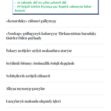
«Kenardaky» zähmet galkynyşy
«Yonhap» gullugynyň habarçysy Türkmenistan baradaky
täsirleri bilen paýlaşdy
Ýokary netijeler aýdyň maksatlara atarýar
Seýdiniň bitumy: önümçilik ösüşli depginde
Nebitçileriň netijeli zähmeti
Alkyşa mynasyp gazçylar
Gazçylaryň maksada okgunly işleri