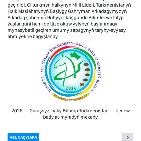
geçirildi. Ol türkmen halkynyň Milli Lideri, Türkmenistanyň
Halk Maslahatynyň Başlygy Gahryman Arkadagymyzyň
Arkadag şäheriniň Ruhyýet köşgünde Bilimler we talyp
ýaşlar güni hem-de täze okuw ýylynyň başlanmagy
mynasybetli geçiren umumy sapagynyň taryhy-syýasy
ähmiýetine bagyşlandy.
2026 — Garaşsyz, baky Bitarap Türkmenistan — bedew
batly at-myradyň mekany
ABUNAÇYLARA