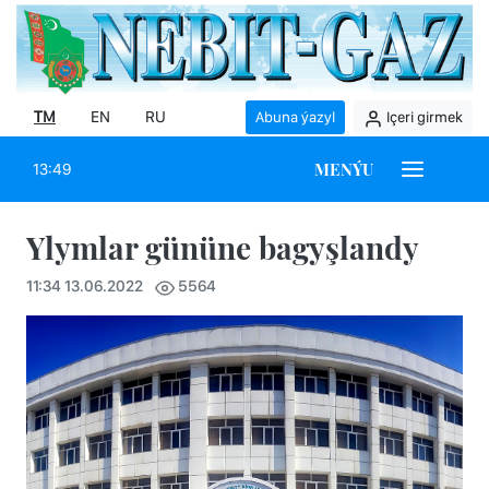
TM
EN
RU
Abuna ýazyl
Içeri girmek
MENÝU
13:49
Ylymlar gününe bagyşlandy
11:34 13.06.2022
5564