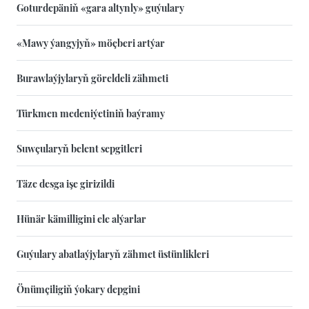
Goturdepäniň «gara altynly» guýulary
«Mawy ýangyjyň» möçberi artýar
Burawlaýjylaryň göreldeli zähmeti
Türkmen medeniýetiniň baýramy
Suwçularyň belent sepgitleri
Täze desga işe girizildi
Hünär kämilligini ele alýarlar
Guýulary abatlaýjylaryň zähmet üstünlikleri
Önümçiligiň ýokary depgini