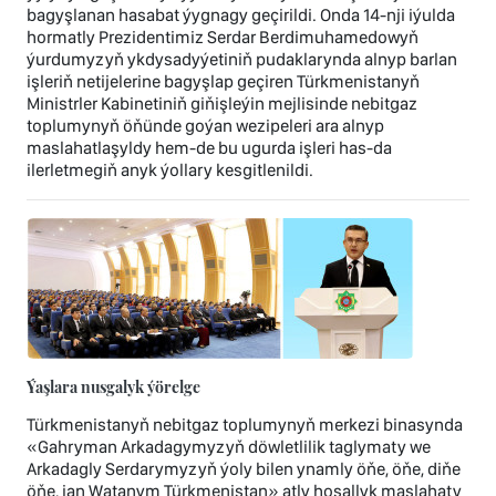
bagyşlanan hasabat ýygnagy geçirildi. Onda 14-nji iýulda
hormatly Prezidentimiz Serdar Berdimuhamedowyň
ýurdumyzyň ykdysadyýetiniň pudaklarynda alnyp barlan
işleriň netijelerine bagyşlap geçiren Türkmenistanyň
Ministrler Kabinetiniň giňişleýin mejlisinde nebitgaz
toplumynyň öňünde goýan wezipeleri ara alnyp
maslahatlaşyldy hem-de bu ugurda işleri has-da
ilerletmegiň anyk ýollary kesgitlenildi.
Ýaşlara nusgalyk ýörelge
Türkmenistanyň nebitgaz toplumynyň merkezi binasynda
«Gahryman Arkadagymyzyň döwletlilik taglymaty we
Arkadagly Serdarymyzyň ýoly bilen ynamly öňe, öňe, diňe
öňe, jan Watanym Türkmenistan» atly hoşallyk maslahaty