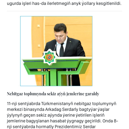
ugurda işleri has-da ilerletmegiň anyk ýollary kesgitlenildi.
Nebitgaz toplumynda sekiz aýyň jemlerine garaldy
11-nji sentýabrda Türkmenistanyň nebitgaz toplumynyň
merkezi binasynda Arkadag Serdarly bagtyýar ýaşlar
ýylynyň geçen sekiz aýynda ýerine ýetirilen işleriň
jemlerine bagyşlanan hasabat ýygnagy geçirildi. Onda 8-
nji sentýabrda hormatly Prezidentimiz Serdar