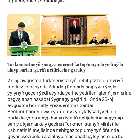
toplumyndan söhbetdeşlik
Türkmenistanyň ýangyç-energetika toplumynda ýedi aýda
alnyp barlan işleriň netijelerine garaldy
27-nji awgustda Türkmenistanyň nebitgaz toplumynyň
merkezi binasynda Arkadag Serdarly bagtyýar ýaşlar
ýylynyň geçen ýedi aýynda ýerine ýetirilen işleriň jemlerine
bagyşlanan hasabat ýygnagy geçirildi. Onda 25-nji
awgustda hormatly Prezidentimiz Serdar
Berdimuhamedowyň ýurdumyzyň ykdysadyýetiniň
pudaklarynda alnyp barlan işleriň netijelerine bagyşlap
sanly ulgam arkaly geçiren Türkmenistanyň Ministrler
Kabinetiniň mejlisinde nebitgaz toplumynyň öňünde
goýan wezipeleri ara alnyp maslahatlaşyldy hem-de bu