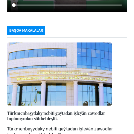
BAŞGA MAKALALAR
Türkmenbaşydaky nebiti gaýtadan işleýän zawodlar
toplumyndan söhbetdeşlik
Türkmenbaşydaky nebiti gaýtadan işleýän zawodlar