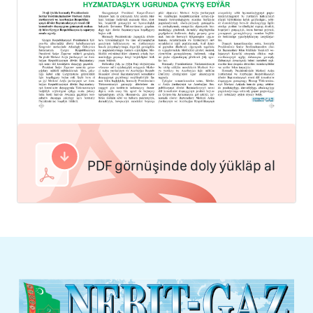
PDF görnüşinde doly ýükläp al