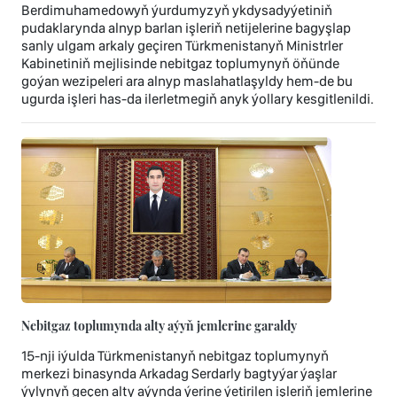
Berdimuhamedowyň ýurdumyzyň ykdysadyýetiniň
pudaklarynda alnyp barlan işleriň netijelerine bagyşlap
sanly ulgam arkaly geçiren Türkmenistanyň Ministrler
Kabinetiniň mejlisinde nebitgaz toplumynyň öňünde
goýan wezipeleri ara alnyp maslahatlaşyldy hem-de bu
ugurda işleri has-da ilerletmegiň anyk ýollary kesgitlenildi.
Nebitgaz toplumynda alty aýyň jemlerine garaldy
15-nji iýulda Türkmenistanyň nebitgaz toplumynyň
merkezi binasynda Arkadag Serdarly bagtyýar ýaşlar
ýylynyň geçen alty aýynda ýerine ýetirilen işleriň jemlerine