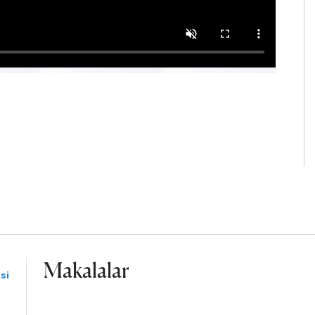
Makalalar
si