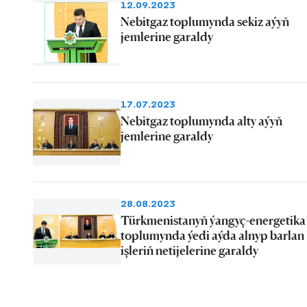
12.09.2023
Nebitgaz toplumynda sekiz aýyň
jemlerine garaldy
17.07.2023
Nebitgaz toplumynda alty aýyň
jemlerine garaldy
28.08.2023
Türkmenistanyň ýangyç-energetika
toplumynda ýedi aýda alnyp barlan
işleriň netijelerine garaldy