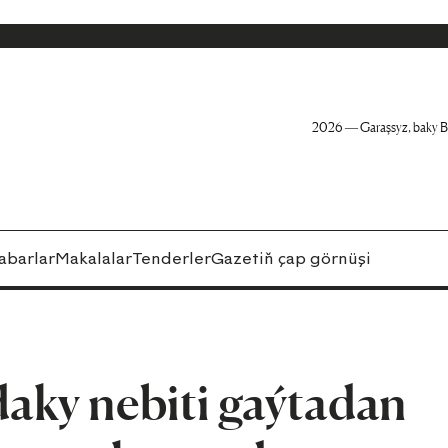
2026 — Garaşsyz, baky B
abarlar
Makalalar
Tenderler
Gazetiň çap görnüşi
ky nebiti gaýtadan