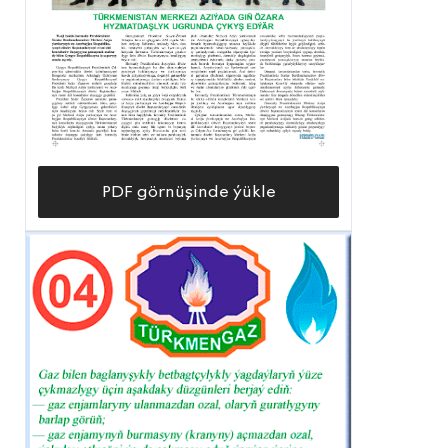
PDF görnüşinde ýükle