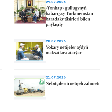
29.07.2026
«Yonhap» gullugynyň
habarçysy Türkmenistan
baradaky täsirleri bilen
paýlaşdy
28.07.2026
Ýokary netijeler aýdyň
maksatlara atarýar
21.07.2026
Nebitçileriň netijeli zähmeti