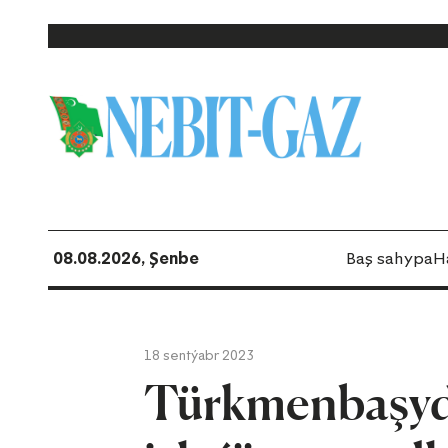
08.08.2026, Şenbe
Baş sahypa
H
18 sentýabr 2023
Türkmenbaşyda