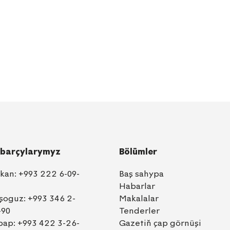
barçylarymyz
Bölümler
lkan:
+993 222 6-09-
Baş sahypa
Habarlar
şoguz:
+993 346 2-
Makalalar
-90
Tenderler
bap:
+993 422 3-26-
Gazetiň çap görnüşi