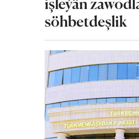
işleýän zawod
söhbetdeşlik