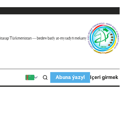
itarap Türkmenistan — bedew batly at-myradyň mekany
Abuna ýazyl
Içeri girmek