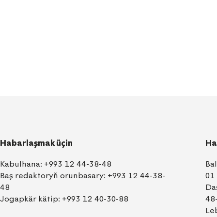
Habarlaşmak üçin
Ha
Kabulhana:
+993 12 44-38-48
Ba
Baş redaktoryň orunbasary:
+993 12 44-38-
01
48
Da
Jogapkär kätip:
+993 12 40-30-88
48
Le