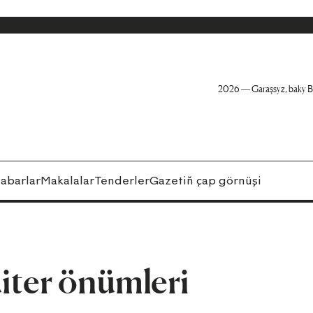
2026 — Garaşsyz, baky B
abarlar
Makalalar
Tenderler
Gazetiň çap görnüşi
ter önümleri