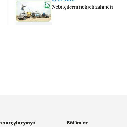
Nebitçileriň netijeli zähmeti
abarçylarymyz
Bölümler