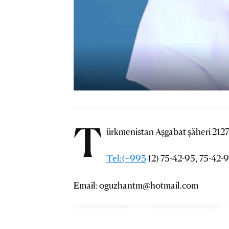
T
ürkmenistan Aşgabat şäheri 2127-
Tel:(+993
12) 75-42-95, 75-42-
Email: oguzhantm@hotmail.com