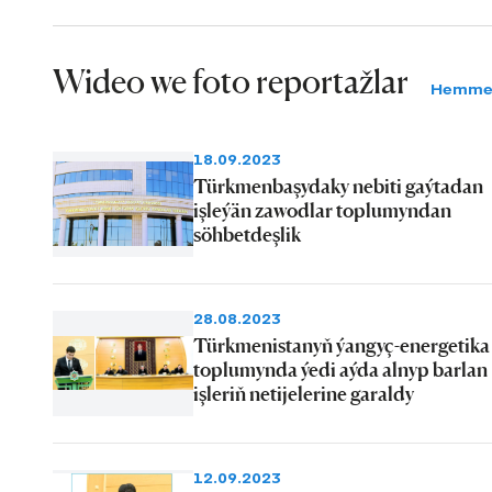
Wideo we foto reportažlar
Hemme
18.09.2023
Türkmenbaşydaky nebiti gaýtadan
işleýän zawodlar toplumyndan
söhbetdeşlik
28.08.2023
Türkmenistanyň ýangyç-energetika
toplumynda ýedi aýda alnyp barlan
işleriň netijelerine garaldy
12.09.2023