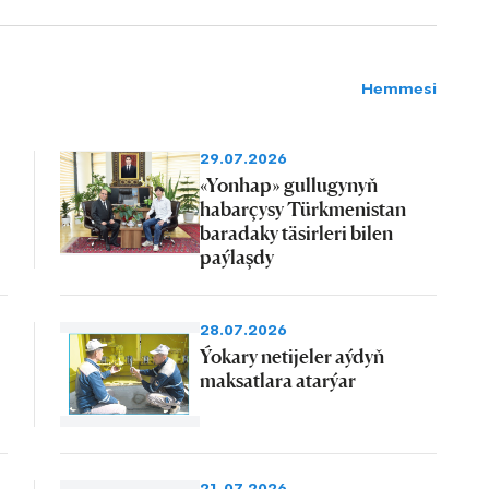
Hemmesi
29.07.2026
«Yonhap» gullugynyň
habarçysy Türkmenistan
baradaky täsirleri bilen
paýlaşdy
28.07.2026
Ýokary netijeler aýdyň
maksatlara atarýar
21.07.2026