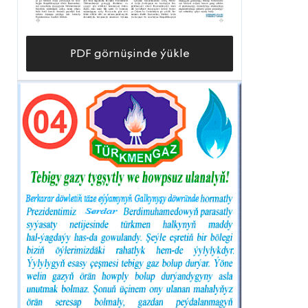
PDF görnüşinde ýükle