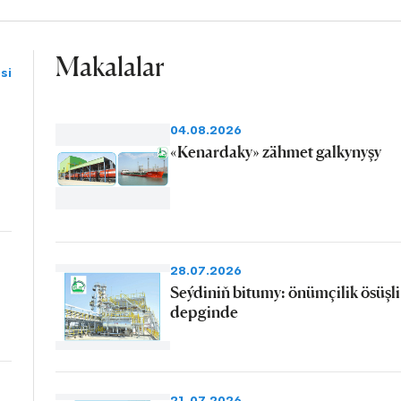
Makalalar
si
04.08.2026
«Kenardaky» zähmet galkynyşy
28.07.2026
Seýdiniň bitumy: önümçilik ösüşli
depginde
21.07.2026