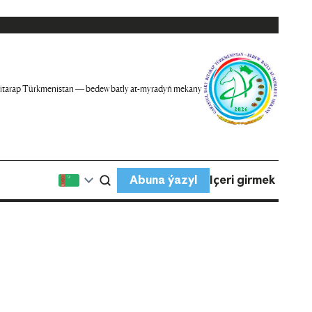
itarap Türkmenistan — bedew batly at-myradyň mekany
Abuna ýazyl
Içeri girmek