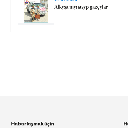
Alkyşa mynasyp gazçylar
Habarlaşmak üçin
H