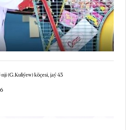
nji (G.Kuliýew) köçesi, jaý 43
96