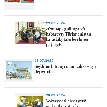
29.07.2026
«Yonhap» gullugynyň
habarçysy Türkmenistan
baradaky täsirleri bilen
paýlaşdy
28.07.2026
Seýdiniň bitumy: önümçilik ösüşli
depginde
28.07.2026
Ýokary netijeler aýdyň
maksatlara atarýar