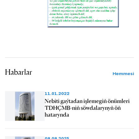
Habarlar
Hemmesi
11.01.2022
Nebiti gaýtadan işlemegiň önümleri
TDHÇMB-niň söwdalarynyň öň
hatarynda
09.09.2025