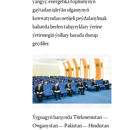
ýangyç-energetika toplumynyň
gaýtadan işleýän ulgamynyň
kuwwatyndan netijeli peýdalanylmak
babatda berlen tabşyryklary ýerine
ýetirmegiň ýollary barada durup
geçdiler.
Ýygnagyň barşynda Türkmenistan —
Owganystan — Pakistan — Hindistan