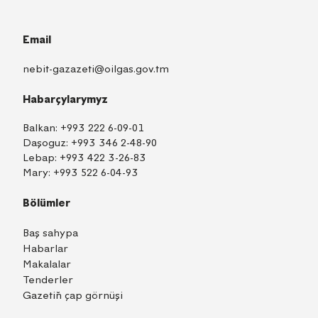
Email
nebit-gazazeti@oilgas.gov.tm
Habarçylarymyz
Balkan:
+993 222 6-09-01
Daşoguz:
+993 346 2-48-90
Lebap:
+993 422 3-26-83
Mary:
+993 522 6-04-93
Bölümler
Baş sahypa
Habarlar
Makalalar
Tenderler
Gazetiň çap görnüşi