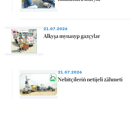
21.07.2026
Alkyşa mynasyp gazçylar
21.07.2026
Nebitçileriň netijeli zähmeti