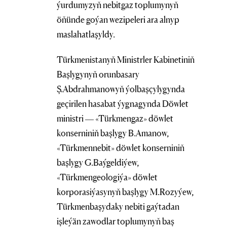
ýurdumyzyň nebitgaz toplumynyň
öňünde goýan wezipeleri ara alnyp
maslahatlaşyldy.
Türkmenistanyň Ministrler Kabinetiniň
Başlygynyň orunbasary
Ş.Abdrahmanowyň ýolbaşçylygynda
geçirilen hasabat ýygnagynda Döwlet
ministri — «Türkmengaz» döwlet
konserniniň başlygy B.Amanow,
«Türkmennebit» döwlet konserniniň
başlygy G.Baýgeldiýew,
«Türkmengeologiýa» döwlet
korporasiýasynyň başlygy M.Rozyýew,
Türkmenbaşydaky nebiti gaýtadan
işleýän zawodlar toplumynyň baş