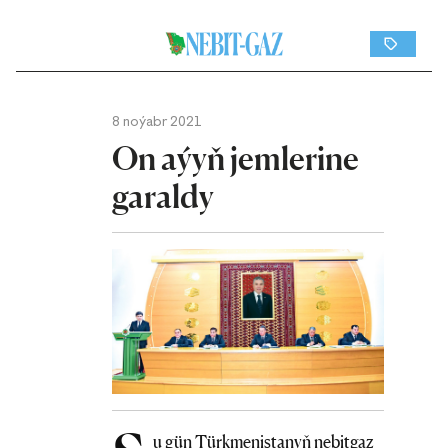
8 noýabr 2021
On aýyň jemlerine
garaldy
u gün Türkmenistanyň nebitgaz