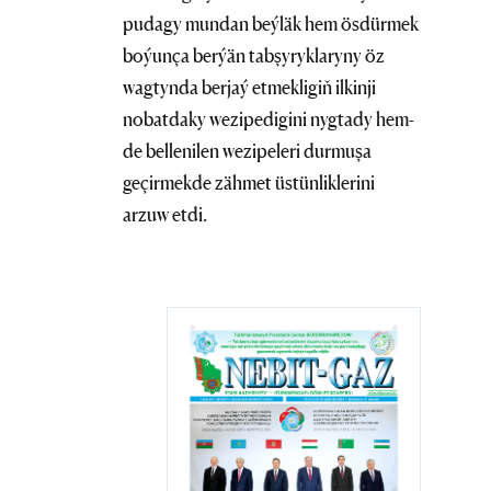
pudagy mundan beýläk hem ösdürmek
boýunça berýän tabşyryklaryny öz
wagtynda berjaý etmekligiň ilkinji
nobatdaky wezipedigini nygtady hem-
de bellenilen wezipeleri durmuşa
geçirmekde zähmet üstünliklerini
arzuw etdi.