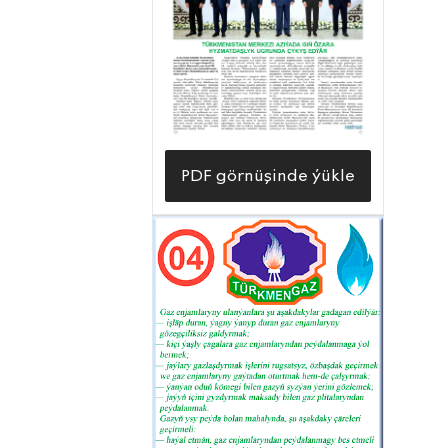
PDF görnüşinde ýükle