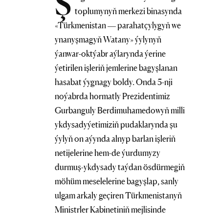
Ş
toplumynyň merkezi binasynda
«Türkmenistan — parahatçylygyň we
ynanyşmagyň Watany» ýylynyň
ýanwar-oktýabr aýlarynda ýerine
ýetirilen işleriň jemlerine bagyşlanan
hasabat ýygnagy boldy. Onda 5-nji
noýabrda hormatly Prezidentimiz
Gurbanguly Berdimuhamedowyň milli
ykdysadyýetimiziň pudaklarynda şu
ýylyň on aýynda alnyp barlan işleriň
netijelerine hem-de ýurdumyzy
durmuş-ykdysady taýdan ösdürmegiň
möhüm meselelerine bagyşlap, sanly
ulgam arkaly geçiren Türkmenistanyň
Ministrler Kabinetiniň mejlisinde