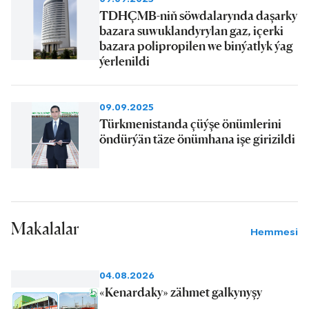
TDHÇMB-niň söwdalarynda daşarky
bazara suwuklandyrylan gaz, içerki
bazara polipropilen we binýatlyk ýag
ýerlenildi
09.09.2025
Türkmenistanda çüýşe önümlerini
öndürýän täze önümhana işe girizildi
Makalalar
Hemmesi
04.08.2026
«Kenardaky» zähmet galkynyşy