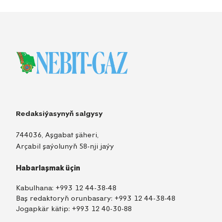
Redaksiýasynyň salgysy
744036, Aşgabat şäheri,
Arçabil şaýolunyň 58-nji jaýy
Habarlaşmak üçin
Kabulhana:
+993 12 44-38-48
Baş redaktoryň orunbasary:
+993 12 44-38-48
Jogapkär kätip:
+993 12 40-30-88