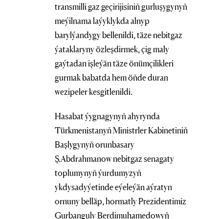
transmilli gaz geçirijisiniň gurluşygynyň
meýilnama laýyklykda alnyp
barylýandygy bellenildi, täze nebitgaz
ýataklaryny özleşdirmek, çig maly
gaýtadan işleýän täze önümçilikleri
gurmak babatda hem öňde duran
wezipeler kesgitlenildi.
Hasabat ýygnagynyň ahyrynda
Türkmenistanyň Ministrler Kabinetiniň
Başlygynyň orunbasary
Ş.Abdrahmanow nebitgaz senagaty
toplumynyň ýurdumyzyň
ykdysadyýetinde eýeleýän aýratyn
ornuny belläp, hormatly Prezidentimiz
Gurbanguly Berdimuhamedowyň