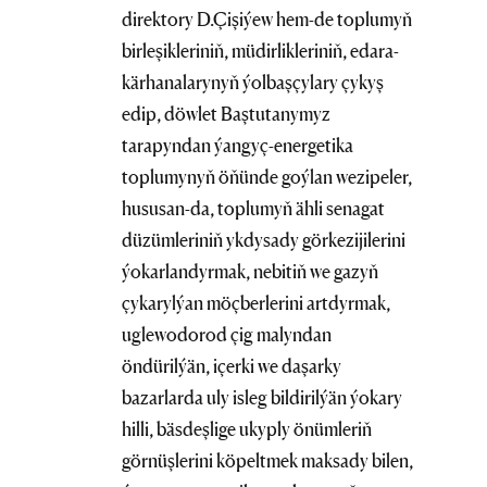
direktory D.Çişiýew hem-de toplumyň
birleşikleriniň, müdirlikleriniň, edara-
kärhanalarynyň ýolbaşçylary çykyş
edip, döwlet Baştutanymyz
tarapyndan ýangyç-energetika
toplumynyň öňünde goýlan wezipeler,
hususan-da, toplumyň ähli senagat
düzümleriniň ykdysady görkezijilerini
ýokarlandyrmak, nebitiň we gazyň
çykarylýan möçberlerini artdyrmak,
uglewodorod çig malyndan
öndürilýän, içerki we daşarky
bazarlarda uly isleg bildirilýän ýokary
hilli, bäsdeşlige ukyply önümleriň
görnüşlerini köpeltmek maksady bilen,