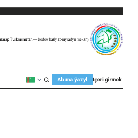
itarap Türkmenistan — bedew batly at-myradyň mekany
Abuna ýazyl
Içeri girmek