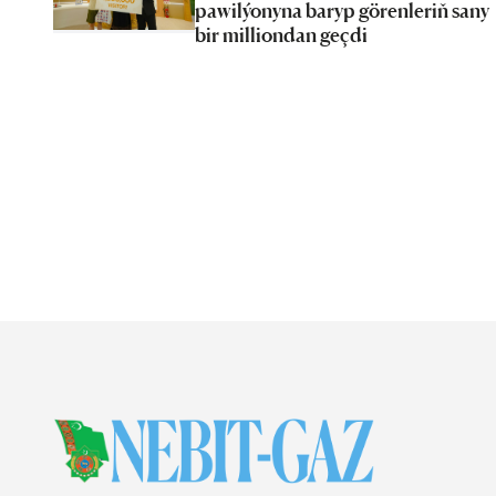
pawilýonyna baryp görenleriň sany
bir milliondan geçdi