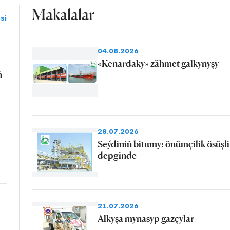
Makalalar
si
04.08.2026
«Kenardaky» zähmet galkynyşy
ň
28.07.2026
Seýdiniň bitumy: önümçilik ösüşli
depginde
21.07.2026
Alkyşa mynasyp gazçylar