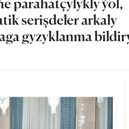
ňe parahatçylykly ýol,
tik serişdeler arkaly
ga gyzyklanma bildirý