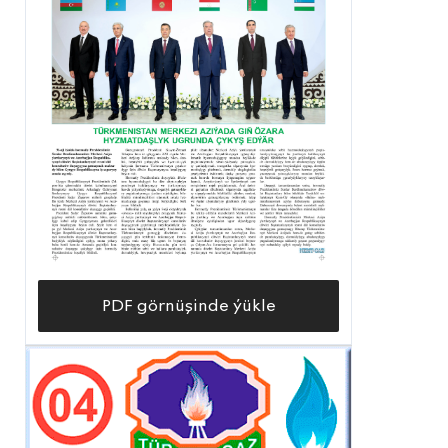
PDF görnüşinde ýükle