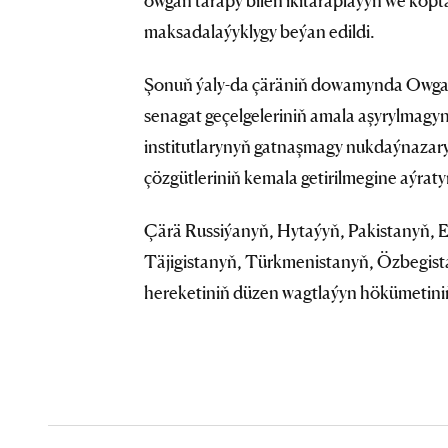
owgan tarapy bilen ikitaraplaýyn we köpta
maksadalaýyklygy beýan edildi.
Şonuň ýaly-da çäräniň dowamynda Owgan
senagat geçelgeleriniň amala aşyrylmag
institutlarynyň gatnaşmagy nukdaýnazary
çözgütleriniň kemala getirilmegine aýraty
Çärä Russiýanyň, Hytaýyň, Pakistanyň, 
Täjigistanyň, Türkmenistanyň, Özbegistan
hereketiniň düzen wagtlaýyn hökümetiniň 