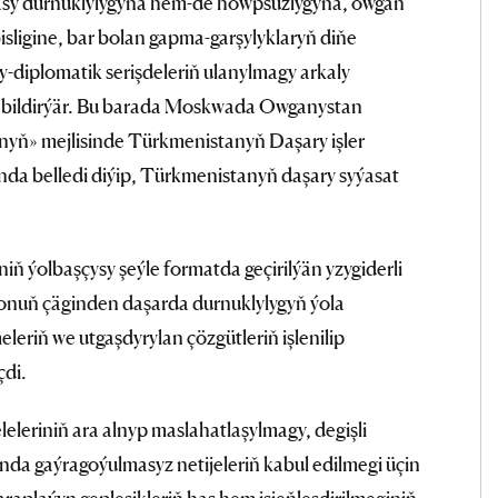
sy durnuklylygyna hem-de howpsuzlygyna, owgan
sligine, bar bolan gapma-garşylyklaryň diňe
sy-diplomatik serişdeleriň ulanylmagy arkaly
 bildirýär. Bu barada Moskwada Owganystan
ň» mejlisinde Türkmenistanyň Daşary işler
nda belledi diýip, Türkmenistanyň daşary syýasat
ň ýolbaşçysy şeýle formatda geçirilýän yzygiderli
nuň çäginden daşarda durnuklylygyň ýola
eriň we utgaşdyrylan çözgütleriň işlenilip
çdi.
eleriniň ara alnyp maslahatlaşylmagy, degişli
nda gaýragoýulmasyz netijeleriň kabul edilmegi üçin