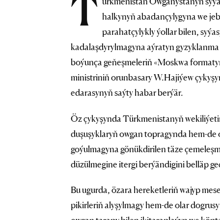
T
ürkmenistan Owganystanyň syýa
halkynyň abadançylygyna we jebi
parahatçylykly ýollar bilen, syýa
kadalaşdyrylmagyna aýratyn gyzyklanma
boýunça geňeşmeleriň «Moskwa formatyny
ministriniň orunbasary W.Hajiýew çykyşy
edarasynyň saýty habar berýär.
Öz çykyşynda Türkmenistanyň wekiliýetini
duşuşyklaryň owgan topragynda hem-de o
goýulmagyna gönükdirilen täze çemeleşmel
düzülmegine itergi berýändigini belläp ge
Bu ugurda, özara hereketleriň wajyp mesel
pikirleriň alyşylmagy hem-de olar dogrusy