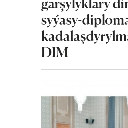
garşylyklary di
syýasy-diploma
kadalaşdyrylma
DIM