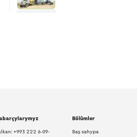
abarçylarymyz
Bölümler
alkan:
+993 222 6-09-
Baş sahypa