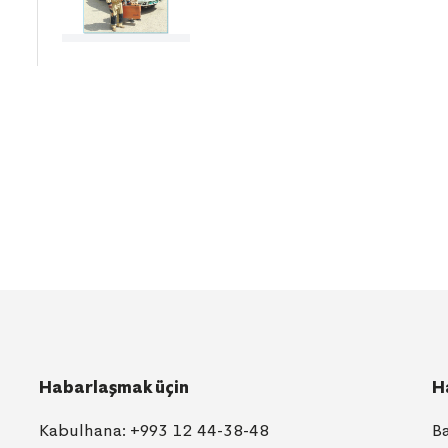
Habarlaşmak üçin
H
Kabulhana:
+993 12 44-38-48
B