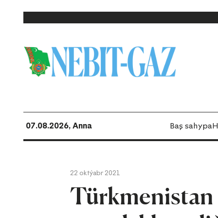
07.08.2026, Anna
Baş sahypa
H
22 oktýabr 2021
Türkmenistan