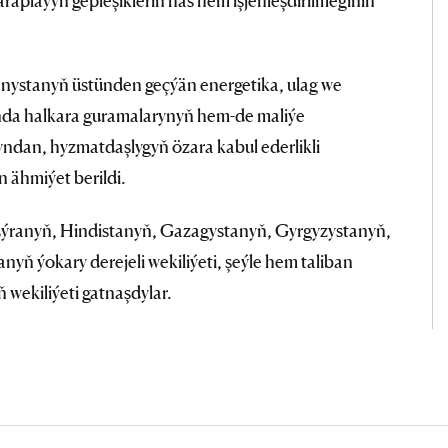
raplaýyn gepleşikleriň has hem işjeňleşdirilmeginiň
ystanyň üstünden geçýän energetika, ulag we
ynda halkara guramalarynyň hem-de maliýe
ndan, hyzmatdaşlygyň özara kabul ederlikli
n ähmiýet berildi.
Eýranyň, Hindistanyň, Gazagystanyň, Gyrgyzystanyň,
yň ýokary derejeli wekiliýeti, şeýle hem taliban
wekiliýeti gatnaşdylar.