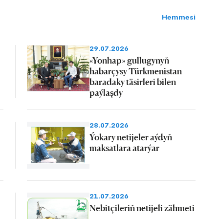
Hemmesi
29.07.2026
«Yonhap» gullugynyň
habarçysy Türkmenistan
baradaky täsirleri bilen
paýlaşdy
28.07.2026
Ýokary netijeler aýdyň
maksatlara atarýar
21.07.2026
Nebitçileriň netijeli zähmeti