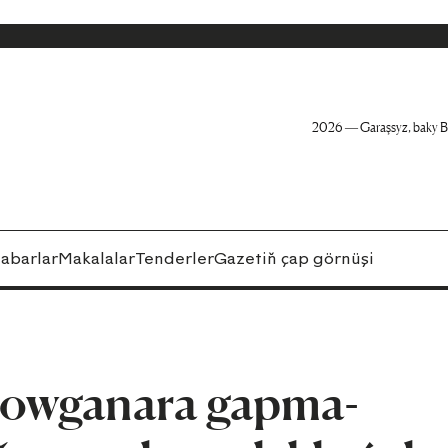
2026 — Garaşsyz, baky B
abarlar
Makalalar
Tenderler
Gazetiň çap görnüşi
 owganara gapma-