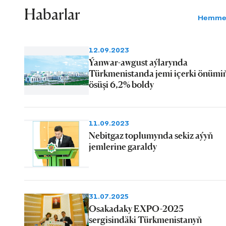
Habarlar
Hemme
12.09.2023
Ýanwar-awgust aýlarynda
Türkmenistanda jemi içerki önümi
ösüşi 6,2% boldy
11.09.2023
Nebitgaz toplumynda sekiz aýyň
jemlerine garaldy
31.07.2025
Osakadaky EXPO-2025
sergisindäki Türkmenistanyň