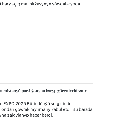
 haryt-çig mal biržasynyň söwdalarynda
enistanyň pawilýonyna baryp görenleriň sany
än EXPO‑2025 Bütindünýä sergisinde
lliondan gowrak myhmany kabul etdi. Bu barada
yna salgylanyp habar berdi.