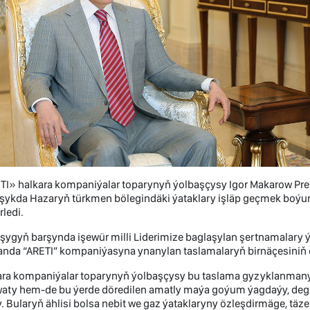
TI» halkara kompaniýalar toparynyň ýolbaşçysy Igor Makarow P
ykda Hazaryň türkmen bölegindäki ýataklary işläp geçmek boýunç
ledi.
ygyň barşynda işewür milli Liderimize baglaşylan şertnamalary ýer
anda “ARETI” kompaniýasyna ynanylan taslamalaryň birnäçesiniň d
ra kompaniýalar toparynyň ýolbaşçysy bu taslama gyzyklanmanyň,
ty hem-de bu ýerde döredilen amatly maýa goýum ýagdaýy, degişl
. Bularyň ählisi bolsa nebit we gaz ýataklaryny özleşdirmäge, täz