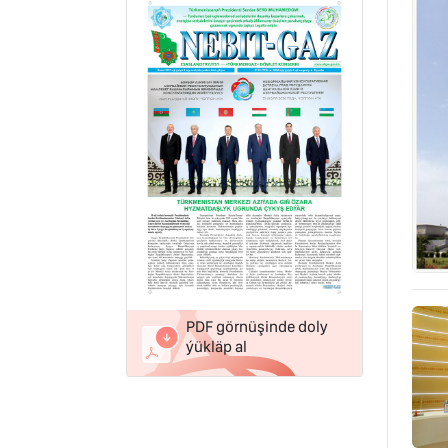
PDF görnüşinde doly
ýükläp al