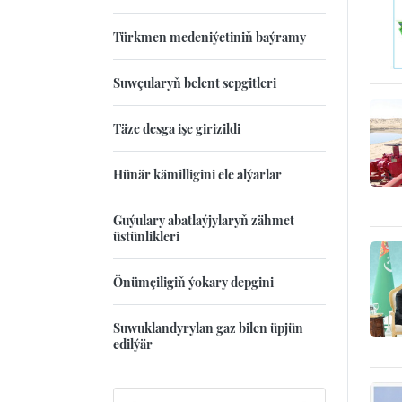
Türkmen medeniýetiniň baýramy
Suwçularyň belent sepgitleri
Täze desga işe girizildi
Hünär kämilligini ele alýarlar
Guýulary abatlaýjylaryň zähmet
üstünlikleri
Önümçiligiň ýokary depgini
Suwuklandyrylan gaz bilen üpjün
edilýär