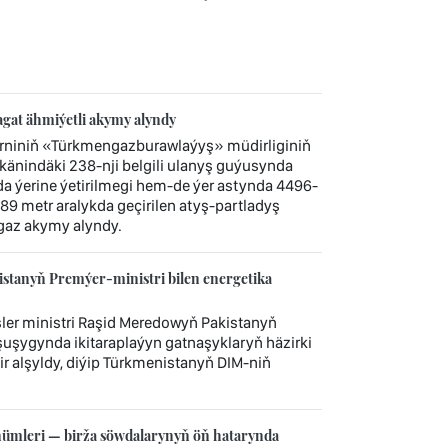
agat ähmiýetli akymy alyndy
rniniň «Türkmengazburawlaýyş» müdirliginiň
änindäki 238-nji belgili ulanyş guýusynda
da ýerine ýetirilmegi hem-de ýer astynda 4496-
89 metr aralykda geçirilen atyş-partladyş
 gaz akymy alyndy.
stanyň Premýer-ministri bilen energetika
ler ministri Raşid Meredowyň Pakistanyň
şuşygynda ikitaraplaýyn gatnaşyklaryň häzirki
ir alşyldy, diýip Türkmenistanyň DIM-niň
mleri — birža söwdalarynyň öň hatarynda