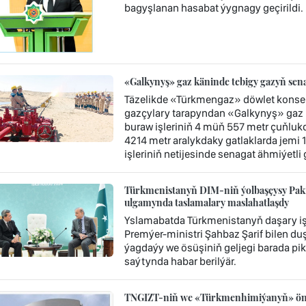
bagyşlanan hasabat ýygnagy geçirildi.
«Galkynyş» gaz käninde tebigy gazyň sen
Täzelikde «Türkmengaz» döwlet konse
gazçylary tarapyndan «Galkynyş» gaz k
buraw işleriniň 4 müň 557 metr çuňluk
4214 metr aralykdaky gatlaklarda jemi 1
işleriniň netijesinde senagat ähmiýetli
Türkmenistanyň DIM-niň ýolbaşçysy Paki
ulgamynda taslamalary maslahatlaşdy
Yslamabatda Türkmenistanyň daşary iş
Premýer-ministri Şahbaz Şarif bilen du
ýagdaýy we ösüşiniň geljegi barada pik
saýtynda habar berilýär.
TNGIZT-niň we «Türkmenhimiýanyň» önü