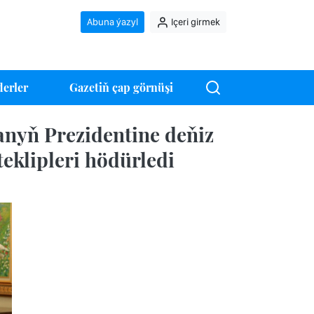
Abuna ýazyl
Içeri girmek
erler
Gazetiň çap görnüşi
nyň Prezidentine deňiz
teklipleri hödürledi