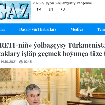
2026-nji ýylyň 6-nji awgusty. Penşenbe
TM
EN
RU
lar
Daşary ýurt habarlary
Mediýa
Tend
RETI-niň» ýolbaşçysy Türkmenista
taklary işläp geçmek boýunça täze 
 14.10.2021
9245