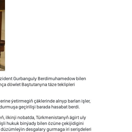
rezident Gurbanguly Berdimuhamedow bilen
a döwlet Baştutanyna täze teklipleri
ine ýetirmegiň çäklerinde alnyp barlan işler,
urmuşa geçirilişi barada hasabat berdi.
 ilkinji nobatda, Türkmenistanyň ägirt uly
i hukuk binýady bilen özüne çekijidigini
e düzümleýin desgalary gurmaga iri serişdeleri