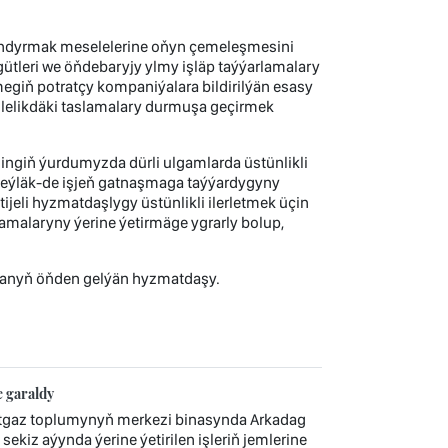
landyrmak meselelerine oňyn çemeleşmesini
ütleri we öňdebaryjy ylmy işläp taýýarlamalary
giň potratçy kompaniýalara bildirilýän esasy
bilelikdäki taslamalary durmuşa geçirmek
ngiň ýurdumyzda dürli ulgamlarda üstünlikli
eýläk-de işjeň gatnaşmaga taýýardygyny
li hyzmatdaşlygy üstünlikli ilerletmek üçin
amalaryny ýerine ýetirmäge ygrarly bolup,
tanyň öňden gelýän hyzmatdaşy.
e garaldy
itgaz toplumynyň merkezi binasynda Arkadag
sekiz aýynda ýerine ýetirilen işleriň jemlerine