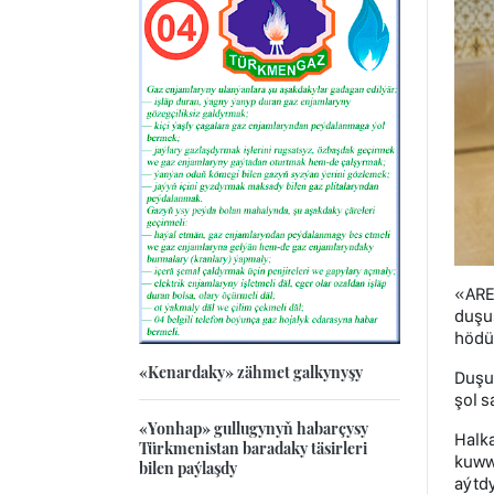
«ARE
duşuş
hödür
«Kenardaky» zähmet galkynyşy
Duşuş
şol s
«Yonhap» gullugynyň habarçysy
Halka
Türkmenistan baradaky täsirleri
kuwwa
bilen paýlaşdy
aýtdy