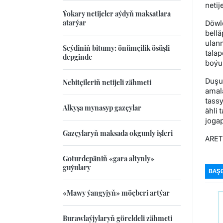
netij
Ýokary netijeler aýdyň maksatlara
atarýar
Döwl
bellä
ulan
Seýdiniň bitumy: önümçilik ösüşli
talap
depginde
boýun
Duşu
Nebitçileriň netijeli zähmeti
amal
tass
Alkyşa mynasyp gazçylar
ähli 
jogap
Gazçylaryň maksada okgunly işleri
ARET
Goturdepäniň «gara altynly»
guýulary
BAŞ
«Mawy ýangyjyň» möçberi artýar
Burawlaýjylaryň göreldeli zähmeti