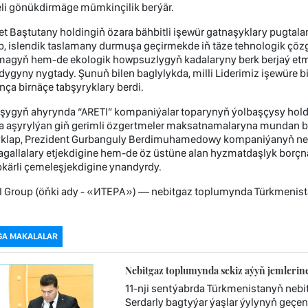
eli gönükdirmäge mümkinçilik berýär.
et Baştutany holdingiň özara bähbitli işewür gatnaşyklary pugta
p, islendik taslamany durmuşa geçirmekde iň täze tehnologik çözg
magyň hem-de ekologik howpsuzlygyň kadalaryny berk berjaý etme
dygyny nygtady. Şunuň bilen baglylykda, milli Liderimiz işewüre 
ça birnäçe tabşyryklary berdi.
şygyň ahyrynda “ARETI” kompaniýalar toparynyň ýolbaşçysy holdi
a aşyrylýan giň gerimli özgertmeler maksatnamalaryna mundan b
yklap, Prezident Gurbanguly Berdimuhamedowy kompaniýanyň netije
tagallalary etjekdigine hem-de öz üstüne alan hyzmatdaşlyk borçn
kärli çemeleşjekdigine ynandyrdy.
I Group (öňki ady - «ИТЕРА») — nebitgaz toplumynda Türkmenis
GA MAKALALAR
Nebitgaz toplumynda sekiz aýyň jemlerin
11-nji sentýabrda Türkmenistanyň neb
Serdarly bagtyýar ýaşlar ýylynyň geçen 