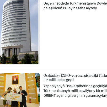
Geçen hepdede Türkmenistanyň Döwlet
geleşikleriň 86-sy hasaba alyndy.
Osakadaky EXPO-2025 sergisindäki Türkm
bir milliondan geçdi
Ýaponiýanyň Osaka şäherinde geçirilý
Türkmenistanyň milli pawilýony bir mi
ORIENT agentligi serginiň guramaçylar