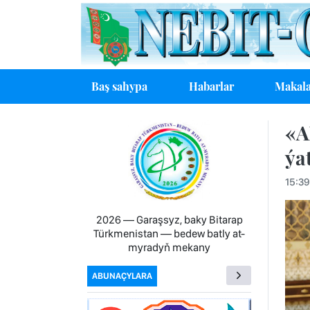
Baş sahypa
Habarlar
Makala
«A
ýa
15:39
2026 — Garaşsyz, baky Bitarap
Türkmenistan — bedew batly at-
myradyň mekany
ABUNAÇYLARA