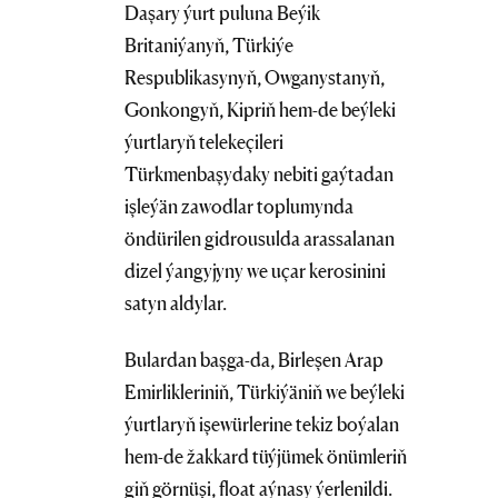
Daşary ýurt puluna Beýik
Britaniýanyň, Türkiýe
Respublikasynyň, Owganystanyň,
Gonkongyň, Kipriň hem-de beýleki
ýurtlaryň telekeçileri
Türkmenbaşydaky nebiti gaýtadan
işleýän zawodlar toplumynda
öndürilen gidrousulda arassalanan
dizel ýangyjyny we uçar kerosinini
satyn aldylar.
Bulardan başga-da, Birleşen Arap
Emirlikleriniň, Türkiýäniň we beýleki
ýurtlaryň işewürlerine tekiz boýalan
hem-de žakkard tüýjümek önümleriň
giň görnüşi, float aýnasy ýerlenildi.