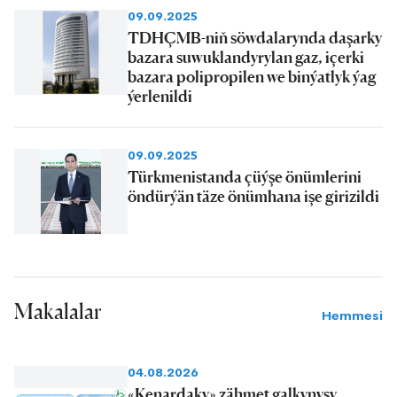
09.09.2025
TDHÇMB-niň söwdalarynda daşarky
bazara suwuklandyrylan gaz, içerki
bazara polipropilen we binýatlyk ýag
ýerlenildi
09.09.2025
Türkmenistanda çüýşe önümlerini
öndürýän täze önümhana işe girizildi
Makalalar
Hemmesi
04.08.2026
«Kenardaky» zähmet galkynyşy