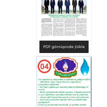
PDF görnüşinde ýükle