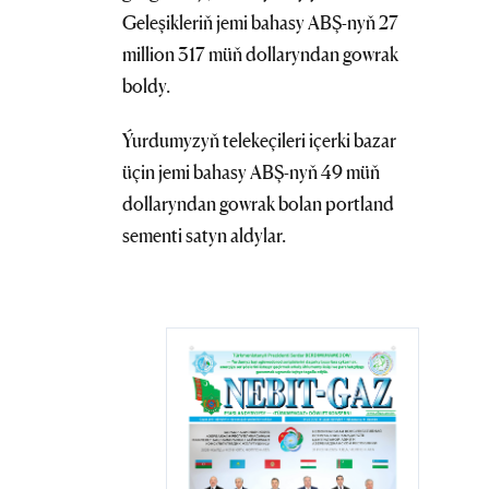
Geleşikleriň jemi bahasy ABŞ-nyň 27
million 317 müň dollaryndan gowrak
boldy.
Ýurdumyzyň telekeçileri içerki bazar
üçin jemi bahasy ABŞ-nyň 49 müň
dollaryndan gowrak bolan portland
sementi satyn aldylar.