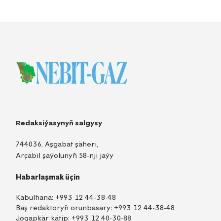
Redaksiýasynyň salgysy
744036, Aşgabat şäheri,
Arçabil şaýolunyň 58-nji jaýy
Habarlaşmak üçin
Kabulhana:
+993 12 44-38-48
Baş redaktoryň orunbasary:
+993 12 44-38-48
Jogapkär kätip:
+993 12 40-30-88