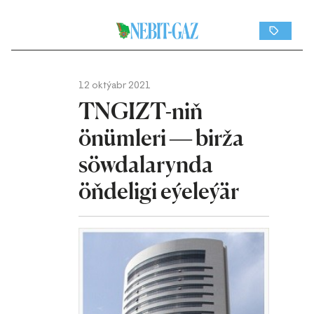
12 oktýabr 2021
TNGIZT-niň
önümleri — birža
söwdalarynda
öňdeligi eýeleýär