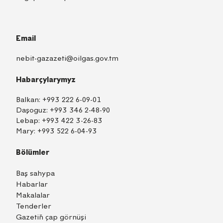
Email
nebit-gazazeti@oilgas.gov.tm
Habarçylarymyz
Balkan:
+993 222 6-09-01
Daşoguz:
+993 346 2-48-90
Lebap:
+993 422 3-26-83
Mary:
+993 522 6-04-93
Bölümler
Baş sahypa
Habarlar
Makalalar
Tenderler
Gazetiň çap görnüşi