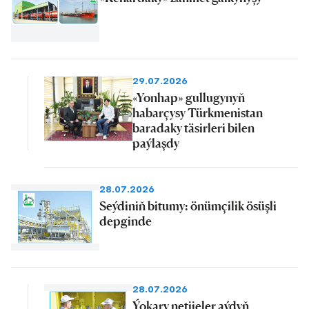
29.07.2026
«Yonhap» gullugynyň
habarçysy Türkmenistan
baradaky täsirleri bilen
paýlaşdy
28.07.2026
Seýdiniň bitumy: önümçilik ösüşli
depginde
28.07.2026
Ýokary netijeler aýdyň