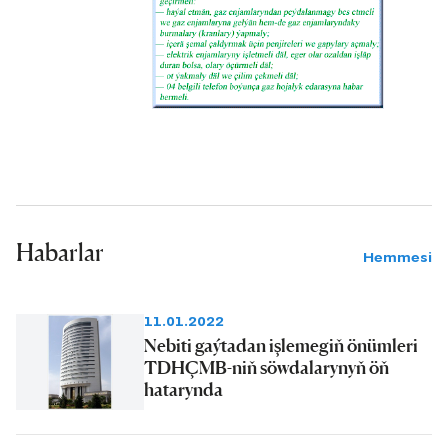
Habarlar
Hemmesi
11.01.2022
Nebiti gaýtadan işlemegiň önümleri
TDHÇMB-niň söwdalarynyň öň
hatarynda