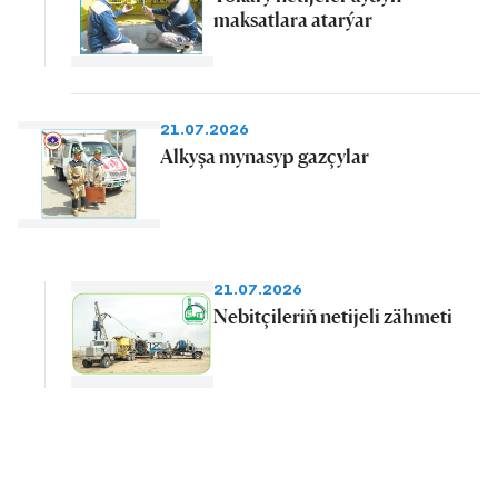
maksatlara atarýar
21.07.2026
Alkyşa mynasyp gazçylar
21.07.2026
Nebitçileriň netijeli zähmeti