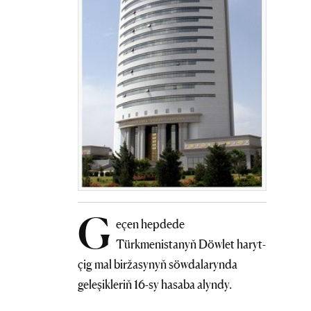
G
eçen hepdede
Türkmenistanyň Döwlet haryt-
çig mal biržasynyň söwdalarynda
geleşikleriň 16-sy hasaba alyndy.