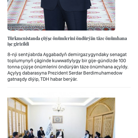
Türkmenistanda çüýşe önümlerini öndürýän täze önümhana
işe girizildi
8-nji sentýabrda Aşgabadyň demirgazygyndaky senagat
toplumynyň çäginde kuwwatlylygy bir gije-gündizde 100
tonna çüýşe önümlerini öndürýän täze önümhana açyldy.
Açylyş dabarasyna Prezident Serdar Berdimuhamedow
gatnaşdy diýip, TDH habar berýär.