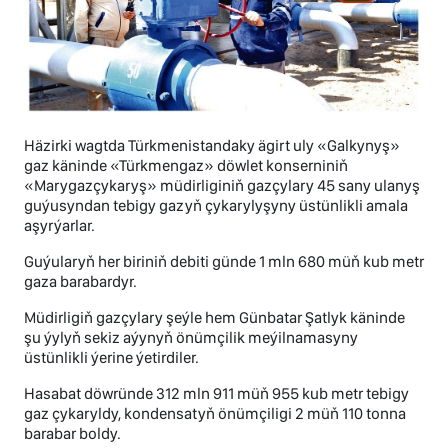
Häzirki wagtda Türkmenistandaky ägirt uly «Galkynyş»
gaz käninde «Türkmengaz» döwlet konserniniň
«Marygazçykaryş» müdirliginiň gazçylary 45 sany ulanyş
guýusyndan tebigy gazyň çykarylyşyny üstünlikli amala
aşyrýarlar.
Guýularyň her biriniň debiti günde 1 mln 680 müň kub metr
gaza barabardyr.
Müdirligiň gazçylary şeýle hem Günbatar Şatlyk käninde
şu ýylyň sekiz aýynyň önümçilik meýilnamasyny
üstünlikli ýerine ýetirdiler.
Hasabat döwründe 312 mln 911 müň 955 kub metr tebigy
gaz çykaryldy, kondensatyň önümçiligi 2 müň 110 tonna
barabar boldy.