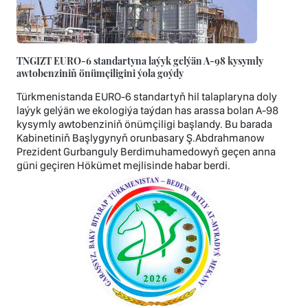
TNGIZT EURO-6 standartyna laýyk gelýän A-98 kysymly
awtobenziniň önümçiligini ýola goýdy
Türkmenistanda EURO-6 standartyň hil talaplaryna doly
laýyk gelýän we ekologiýa taýdan has arassa bolan A-98
kysymly awtobenziniň önümçiligi başlandy. Bu barada
Kabinetiniň Başlygynyň orunbasary Ş.Abdrahmanow
Prezident Gurbanguly Berdimuhamedowyň geçen anna
güni geçiren Hökümet mejlisinde habar berdi.