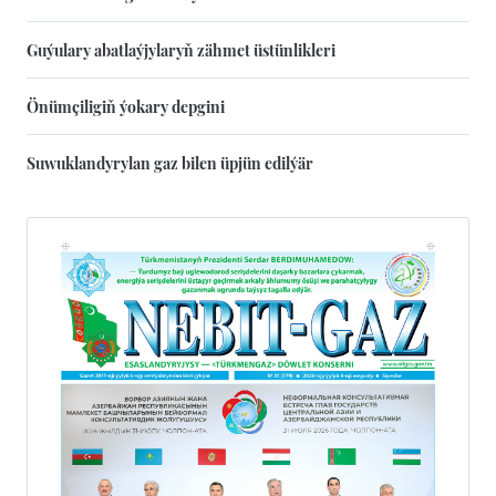
Guýulary abatlaýjylaryň zähmet üstünlikleri
Önümçiligiň ýokary depgini
Suwuklandyrylan gaz bilen üpjün edilýär