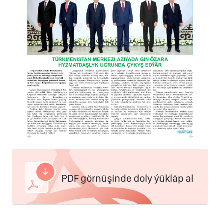
PDF görnüşinde doly ýükläp al