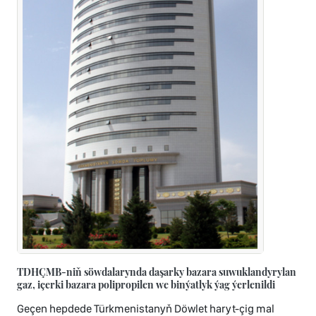
TDHÇMB-niň söwdalarynda daşarky bazara suwuklandyrylan
gaz, içerki bazara polipropilen we binýatlyk ýag ýerlenildi
Geçen hepdede Türkmenistanyň Döwlet haryt-çig mal