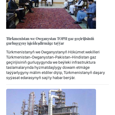
Türkmenistan we Owganystan TOPH gaz geçirijisiniň
gurluşygyny işjeňleşdirmäge taýýar
Türkmenistanyň we Owganystanyň Hökümet wekilleri
Türkmenistan-Owganystan-Pakistan-Hindistan gaz
geçirijisiniň gurluşygynda we beýleki infrastruktura
taslamalarynda hyzmatdaşlygy dowam etmäge
taýýarlygyny mälim etdiler diýip, Türkmenistanyň daşary
syýasat edarasynyň saýty habar berýär.