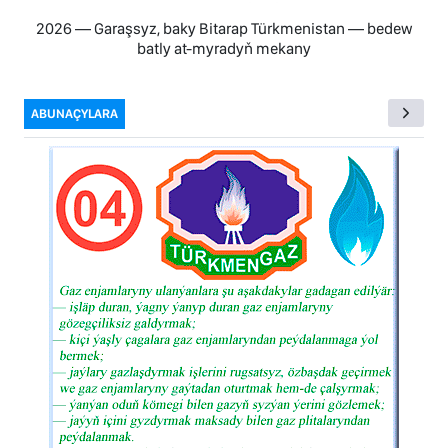
2026 — Garaşsyz, baky Bitarap Türkmenistan — bedew
batly at-myradyň mekany
ABUNAÇYLARA