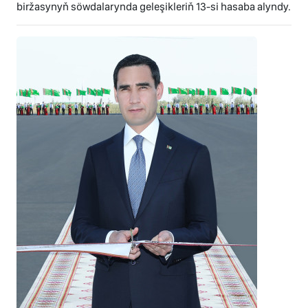
biržasynyň söwdalarynda geleşikleriň 13-si hasaba alyndy.