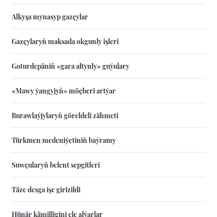
Alkyşa mynasyp gazçylar
Gazçylaryň maksada okgunly işleri
Goturdepäniň «gara altynly» guýulary
«Mawy ýangyjyň» möçberi artýar
Burawlaýjylaryň göreldeli zähmeti
Türkmen medeniýetiniň baýramy
Suwçularyň belent sepgitleri
Täze desga işe girizildi
Hünär kämilligini ele alýarlar