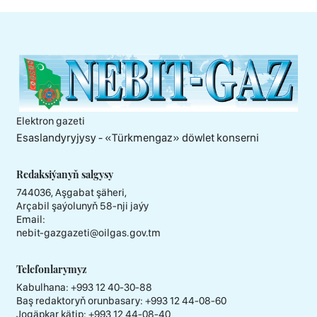
Elektron gazeti
Esaslandyryjysy - «Тürkmengaz» döwlet konserni
Redaksiýanyň salgysy
744036, Aşgabat şäheri,
Arçabil şaýolunyň 58-nji jaýy
Email:
nebit-gazgazeti@oilgas.gov.tm
Telefonlarymyz
Kabulhana:
+993 12 40-30-88
Baş redaktoryň orunbasary:
+993 12 44-08-60
Jogäpkar kätip:
+993 12 44-08-40