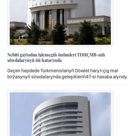
Nebiti gaýtadan işlemegiň önümleri TDHÇMB-niň
söwdalarynyň öň hatarynda
Geçen hepdede Türkmenistanyň Döwlet haryt-çig mal
biržasynyň söwdalarynda geleşikleriň47-si hasaba alyndy.