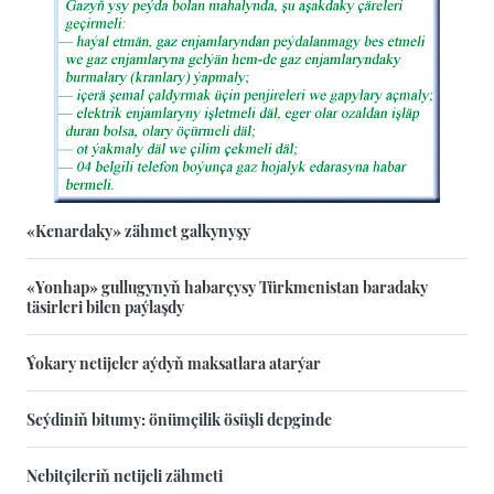
«Kenardaky» zähmet galkynyşy
«Yonhap» gullugynyň habarçysy Türkmenistan baradaky
täsirleri bilen paýlaşdy
Ýokary netijeler aýdyň maksatlara atarýar
Seýdiniň bitumy: önümçilik ösüşli depginde
Nebitçileriň netijeli zähmeti