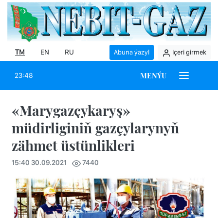
TM
EN
RU
Abuna ýazyl
Içeri girmek
MENÝU
23:48
«Marygazçykaryş»
müdirliginiň gazçylarynyň
zähmet üstünlikleri
15:40 30.09.2021
7440