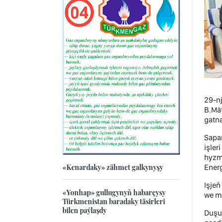
29-nj
B.Mät
gatna
Sapar
işler
hyzma
«Kenardaky» zähmet galkynyşy
Energ
Işjeň
«Yonhap» gullugynyň habarçysy
we me
Türkmenistan baradaky täsirleri
bilen paýlaşdy
Duşuş