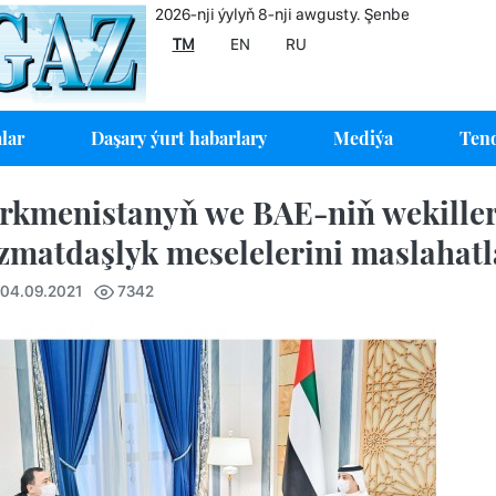
2026-nji ýylyň 8-nji awgusty. Şenbe
TM
EN
RU
lar
Daşary ýurt habarlary
Mediýa
Tend
rkmenistanyň we BAE-niň wekiller
zmatdaşlyk meselelerini maslahatl
 04.09.2021
7342