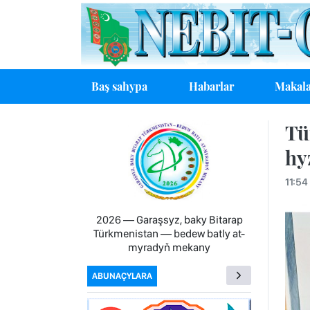
Baş sahypa
Habarlar
Makala
Tü
hy
11:54
2026 — Garaşsyz, baky Bitarap
Türkmenistan — bedew batly at-
myradyň mekany
ABUNAÇYLARA