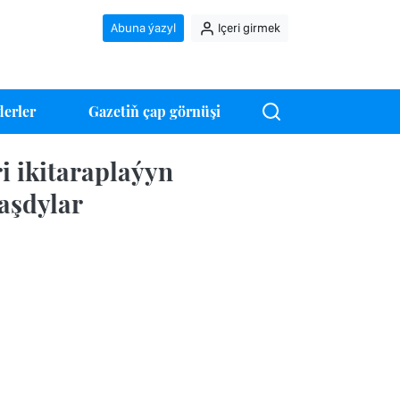
Abuna ýazyl
Içeri girmek
erler
Gazetiň çap görnüşi
i ikitaraplaýyn
aşdylar