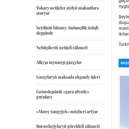
geçdi
nygta
Ýokary netijeler aýdyň maksatlara
atarýar
Şeýl
duşu
Seýdiniň bitumy: önümçilik ösüşli
masl
depginde
ikit
Türkm
Nebitçileriň netijeli zähmeti
Alkyşa mynasyp gazçylar
BAŞ
Gazçylaryň maksada okgunly işleri
Goturdepäniň «gara altynly»
guýulary
«Mawy ýangyjyň» möçberi artýar
Burawlaýjylaryň göreldeli zähmeti