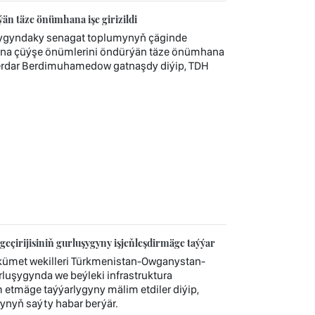
n täze önümhana işe girizildi
ygyndaky senagat toplumynyň çäginde
onna çüýşe önümlerini öndürýän täze önümhana
Serdar Berdimuhamedow gatnaşdy diýip, TDH
irijisiniň gurluşygyny işjeňleşdirmäge taýýar
ümet wekilleri Türkmenistan-Owganystan-
rluşygynda we beýleki infrastruktura
tmäge taýýarlygyny mälim etdiler diýip,
ynyň saýty habar berýär.