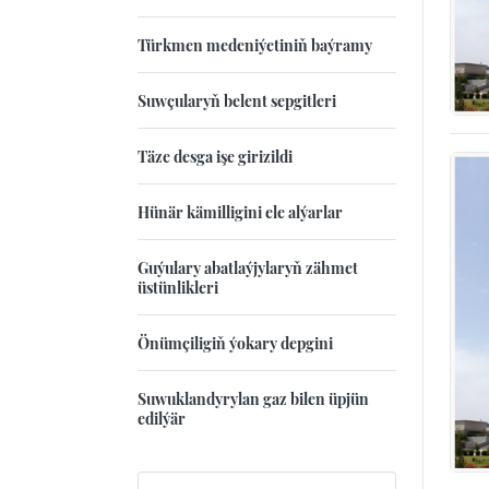
Türkmen medeniýetiniň baýramy
Suwçularyň belent sepgitleri
Täze desga işe girizildi
Hünär kämilligini ele alýarlar
Guýulary abatlaýjylaryň zähmet
üstünlikleri
Önümçiligiň ýokary depgini
Suwuklandyrylan gaz bilen üpjün
edilýär