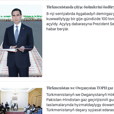
Türkmenistanda çüýşe önümlerini öndürýä
8-nji sentýabrda Aşgabadyň demirgaz
kuwwatlylygy bir gije-gündizde 100 t
açyldy. Açylyş dabarasyna Prezident 
habar berýär.
Türkmenistan we Owganystan TOPH gaz geç
Türkmenistanyň we Owganystanyň Hök
Pakistan-Hindistan gaz geçirijisiniň gu
taslamalarynda hyzmatdaşlygy dowam e
Türkmenistanyň daşary syýasat edaras