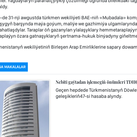
ler. Ýagdaýlaryň parahatçylykly çözülmegi ugrunda bilelikdäki 
ldy.
e-de 31-nji awgustda türkmen wekiliýeti BAE-niň «Mubadala» komp
şygyň barşynda maýa goýum, maliýe we gazhimiýa ulgamlaryndak
ahatlaşdylar. Taraplar öň gazanylan ylalaşyklary hemmetaraplaý
araplaýyn özara gatnaşyklaryň şertnama-hukuk binýadyny giňeltm
enistanyň wekiliýetiniň Birleşen Arap Emirliklerine sapary dowam
GA MAKALALAR
Nebiti gaýtadan işlemegiň önümleri TD
Geçen hepdede Türkmenistanyň Döwlet
geleşikleriň47-si hasaba alyndy.