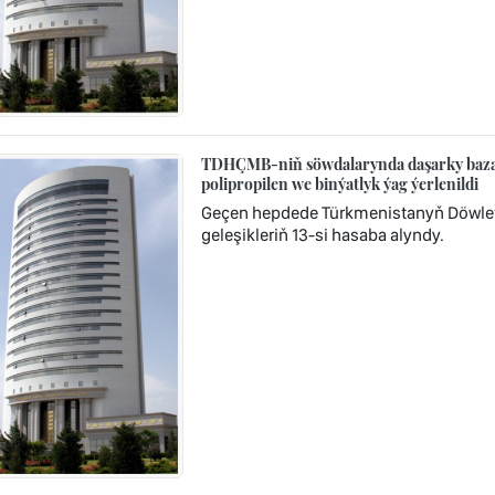
TDHÇMB-niň söwdalarynda daşarky bazara
polipropilen we binýatlyk ýag ýerlenildi
Geçen hepdede Türkmenistanyň Döwlet
geleşikleriň 13-si hasaba alyndy.