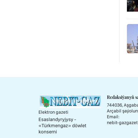
Redaksiýanyň s
744036, Aşgaba
Arçabil şaýolun
Elektron gazeti
Email:
Esaslandyryjysy -
nebit-gazgazet
«Тürkmengaz» döwlet
konserni