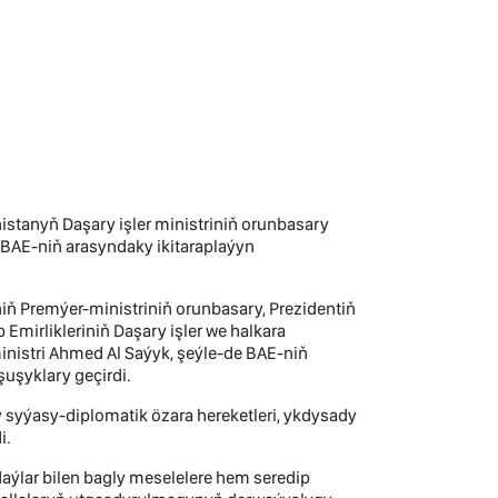
istanyň Daşary işler ministriniň orunbasary
 BAE-niň arasyndaky ikitaraplaýyn
niň Premýer-ministriniň orunbasary, Prezidentiň
 Emirlikleriniň Daşary işler we halkara
inistri Ahmed Al Saýyk, şeýle-de BAE-niň
şuşyklary geçirdi.
y syýasy-diplomatik özara hereketleri, ykdysady
i.
aýlar bilen bagly meselelere hem seredip