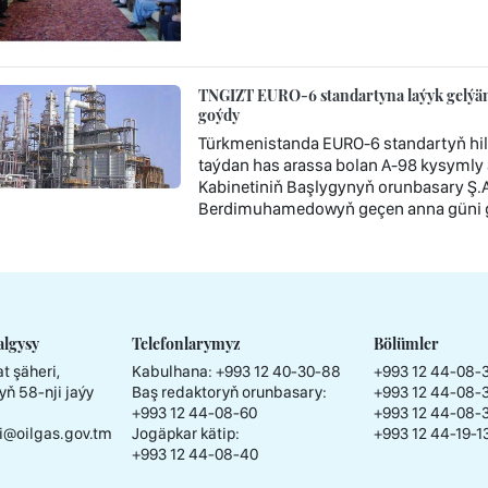
TNGIZT EURO-6 standartyna laýyk gelýän
goýdy
Türkmenistanda EURO-6 standartyň hil 
taýdan has arassa bolan A-98 kysymly 
Kabinetiniň Başlygynyň orunbasary Ş
Berdimuhamedowyň geçen anna güni ge
algysy
Telefonlarymyz
Bölümler
t şäheri,
Kabulhana:
+993 12 40-30-88
+993 12 44-08-
yň 58-nji jaýy
Baş redaktoryň orunbasary:
+993 12 44-08-
+993 12 44-08-60
+993 12 44-08-
i@oilgas.gov.tm
Jogäpkar kätip:
+993 12 44-19-1
+993 12 44-08-40