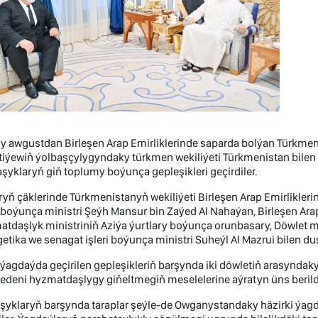
y awgustdan Birleşen Arap Emirliklerinde saparda bolýan Türkmen
iýewiň ýolbaşçylygyndaky türkmen wekiliýeti Türkmenistan bilen
şyklaryň giň toplumy boýunça gepleşikleri geçirdiler.
yň çäklerinde Türkmenistanyň wekiliýeti Birleşen Arap Emirlikleri
i boýunça ministri Şeýh Mansur bin Zaýed Al Nahaýan, Birleşen Arap
tdaşlyk ministriniň Aziýa ýurtlary boýunça orunbasary, Döwlet m
etika we senagat işleri boýunça ministri Suheýl Al Mazrui bilen du
 ýagdaýda geçirilen gepleşikleriň barşynda iki döwletiň arasyndak
deni hyzmatdaşlygy giňeltmegiň meselelerine aýratyn üns berild
yklaryň barşynda taraplar şeýle-de Owganystandaky häzirki ýagd