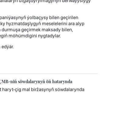
tagallalaryň utgaşdyrylmagynyň derwaýyslygy
aniýasynyň ýolbaçysy bilen geçirilen
y hyzmatdaşlygyň meselelerini ara alyp
yn durmuşa geçirmek maksady bilen,
egiň möhümdigini nygtadylar.
 edýär.
HÇMB-niň söwdalarynyň öň hatarynda
 haryt-çig mal biržasynyň söwdalarynda