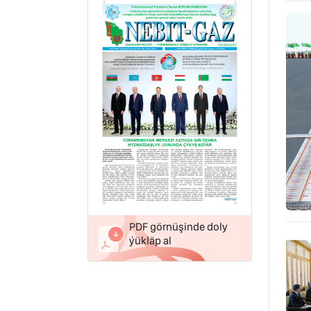
PDF görnüşinde doly
ýükläp al