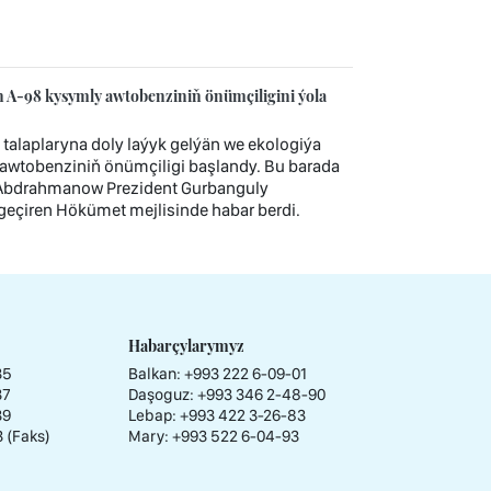
 A-98 kysymly awtobenziniň önümçiligini ýola
talaplaryna doly laýyk gelýän we ekologiýa
awtobenziniň önümçiligi başlandy. Bu barada
.Abdrahmanow Prezident Gurbanguly
çiren Hökümet mejlisinde habar berdi.
Habarçylarymyz
35
Balkan: +993 222 6-09-01
37
Daşoguz: +993 346 2-48-90
39
Lebap: +993 422 3-26-83
3 (Faks)
Mary: +993 522 6-04-93