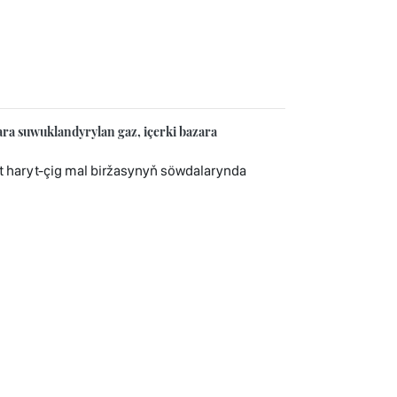
 suwuklandyrylan gaz, içerki bazara
 haryt-çig mal biržasynyň söwdalarynda