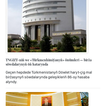
TNGIZT-niň we «Türkmenhimiýanyň» önümleri — birža
söwdalarynyň öň hatarynda
Geçen hepdede Türkmenistanyň Döwlet haryt-çig mal
biržasynyň söwdalarynda geleşikleriň 86-sy hasaba
alyndy.