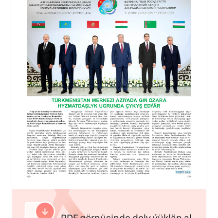
PDF görnüşinde doly ýükläp al