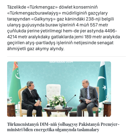
Täzelikde «Türkmengaz» döwlet konserniniň
«Türkmengazburawlaýyş» müdirliginiň gazçylary
tarapyndan «Galkynyş» gaz känindäki 238-nji belgili
ulanyş guýusynda buraw işleriniň 4 müň 557 metr
çuňlukda ýerine ýetirilmegi hem-de ýer astynda 4496-
4214 metr aralykdaky gatlaklarda jemi 189 metr aralykda
geçirilen atyş-partladyş işleriniň netijesinde senagat
ähmiýetli gaz akymy alyndy.
Türkmenistanyň DIM-niň ýolbaşçysy Pakistanyň Premýer-
ministri bilen energetika ulgamynda taslamalary