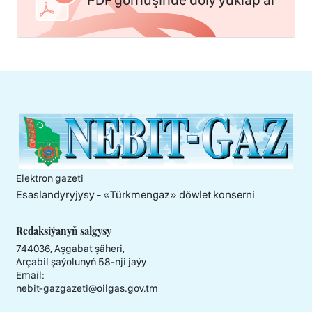
Elektron gazeti
Esaslandyryjysy - «Тürkmengaz» döwlet konserni
Redaksiýanyň salgysy
744036, Aşgabat şäheri,
Arçabil şaýolunyň 58-nji jaýy
Email:
nebit-gazgazeti@oilgas.gov.tm