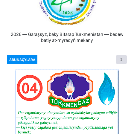
2026 — Garaşsyz, baky Bitarap Türkmenistan — bedew
batly at-myradyň mekany
ABUNAÇYLARA