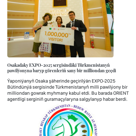
Osakadaky EXPO-2025 sergisindäki Türkmenistanyň
pawilýonyna baryp görenleriň sany bir milliondan geçdi
Ýaponiýanyň Osaka şäherinde geçirilýän EXPO‑2025
Bütindünýä sergisinde Türkmenistanyň milli pawilýony bir
milliondan gowrak myhmany kabul etdi. Bu barada ORIENT
agentligi serginiň guramaçylaryna salgylanyp habar berdi.