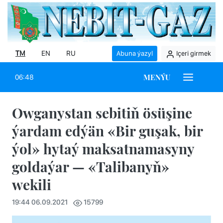
TM
EN
RU
Abuna ýazyl
Içeri girmek
MENÝU
06:48
Owganystan sebitiň ösüşine
ýardam edýän «Bir guşak, bir
ýol» hytaý maksatnamasyny
goldaýar — «Talibanyň»
wekili
19:44 06.09.2021
15799