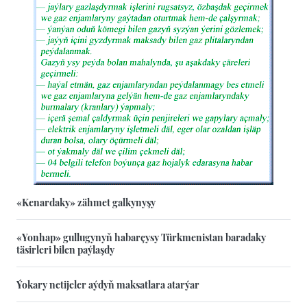
«Kenardaky» zähmet galkynyşy
«Yonhap» gullugynyň habarçysy Türkmenistan baradaky
täsirleri bilen paýlaşdy
Ýokary netijeler aýdyň maksatlara atarýar