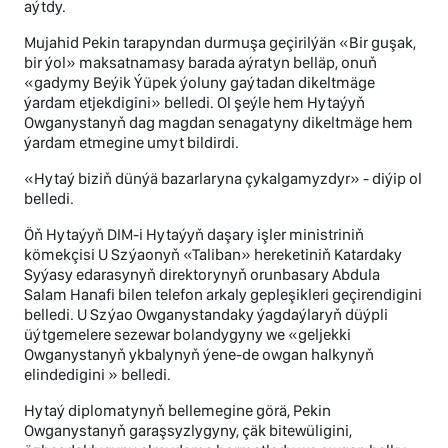
aýtdy.
Mujahid Pekin tarapyndan durmuşa geçirilýän «Bir guşak,
bir ýol» maksatnamasy barada aýratyn belläp, onuň
«gadymy Beýik Ýüpek ýoluny gaýtadan dikeltmäge
ýardam etjekdigini» belledi. Ol şeýle hem Hytaýyň
Owganystanyň dag magdan senagatyny dikeltmäge hem
ýardam etmegine umyt bildirdi.
«Hytaý biziň dünýä bazarlaryna çykalgamyzdyr» - diýip ol
belledi.
Öň Hytaýyň DIM-i Hytaýyň daşary işler ministriniň
kömekçisi U Szýaonyň «Taliban» hereketiniň Katardaky
Syýasy edarasynyň direktorynyň orunbasary Abdula
Salam Hanafi bilen telefon arkaly gepleşikleri geçirendigini
belledi. U Szýao Owganystandaky ýagdaýlaryň düýpli
üýtgemelere sezewar bolandygyny we «geljekki
Owganystanyň ykbalynyň ýene-de owgan halkynyň
elindedigini » belledi.
Hytaý diplomatynyň bellemegine görä, Pekin
Owganystanyň garaşsyzlygyny, çäk bitewüligini,