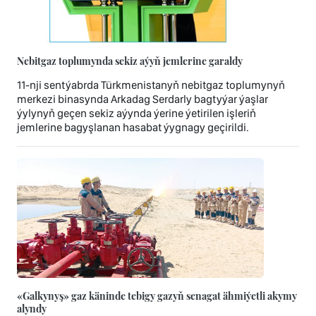
Nebitgaz toplumynda sekiz aýyň jemlerine garaldy
11-nji sentýabrda Türkmenistanyň nebitgaz toplumynyň
merkezi binasynda Arkadag Serdarly bagtyýar ýaşlar
ýylynyň geçen sekiz aýynda ýerine ýetirilen işleriň
jemlerine bagyşlanan hasabat ýygnagy geçirildi.
«Galkynyş» gaz käninde tebigy gazyň senagat ähmiýetli akymy
alyndy