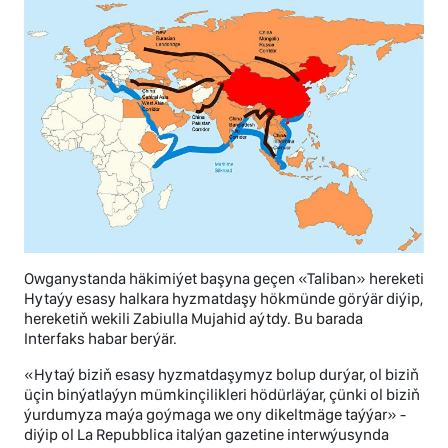
Owganystanda häkimiýet başyna geçen «Taliban» hereketi
Hytaýy esasy halkara hyzmatdaşy hökmünde görýär diýip,
hereketiň wekili Zabiulla Mujahid aýtdy. Bu barada
Interfaks habar berýär.
«Hytaý biziň esasy hyzmatdaşymyz bolup durýar, ol biziň
üçin binýatlaýyn mümkinçilikleri hödürläýar, çünki ol biziň
ýurdumyza maýa goýmaga we ony dikeltmäge taýýar» -
diýip ol La Repubblica italýan gazetine interwýusynda