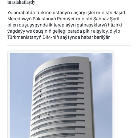
maslahatlaşdy
Yslamabatda Türkmenistanyň daşary işler ministri Raşid
Meredowyň Pakistanyň Premýer-ministri Şahbaz Şarif
bilen duşuşygynda ikitaraplaýyn gatnaşyklaryň häzirki
ýagdaýy we ösüşiniň geljegi barada pikir alşyldy, diýip
Türkmenistanyň DIM-niň saýtynda habar berilýär.