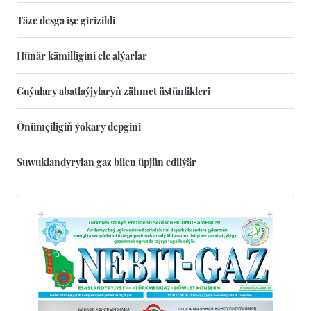
Täze desga işe girizildi
Hünär kämilligini ele alýarlar
Guýulary abatlaýjylaryň zähmet üstünlikleri
Önümçiligiň ýokary depgini
Suwuklandyrylan gaz bilen üpjün edilýär