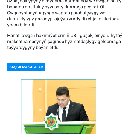
özbaşdaklygyny elmydama hormatlady we owgan halky
babatda dostlukly syýasaty durmuşa geçirdi. Ol
Owganystanyň «gysga wagtda parahatçyygy we
durnuklylygy gazanyp, ajaýyp ýurdy dikeltjekdiklerine»
ynam bildirdi.
Hanafi owgan häkimiýetleriniň «Bir guşak, bir ýol» hytaý
maksatnamasynyň çäginde hyzmatdaşlygy goldamaga
taýýardygyny beýan etdi.
BAŞGA MAKALALAR