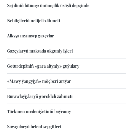
Seýdiniň bitumy: önümçilik ösüşli depginde
Nebitçileriň netijeli zähmeti
Alkyşa mynasyp gazçylar
Gazçylaryň maksada okgunly işleri
Goturdepäniň «gara altynly» guýulary
«Mawy ýangyjyň» möçberi artýar
Burawlaýjylaryň göreldeli zähmeti
Türkmen medeniýetiniň baýramy
Suwçularyň belent sepgitleri