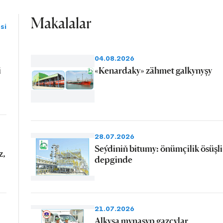
Makalalar
si
04.08.2026
i
«Kenardaky» zähmet galkynyşy
28.07.2026
Seýdiniň bitumy: önümçilik ösüşli
z,
depginde
21.07.2026
Alkyşa mynasyp gazçylar