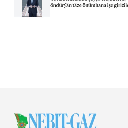
öndürýän täze önümhana işe girizil