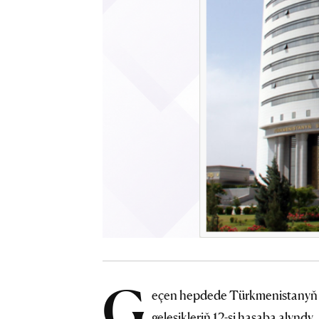
G
eçen hepdede Türkmenistanyň D
geleşikleriň 12-si hasaba alyndy.