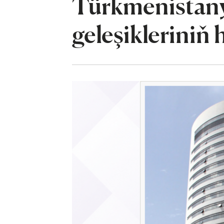
Türkmenistany
geleşikleriniň