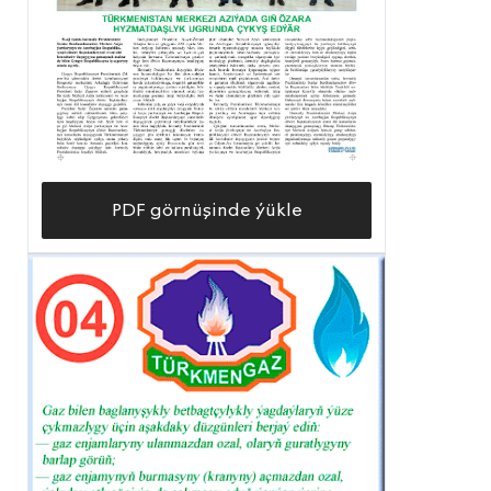
PDF görnüşinde ýükle