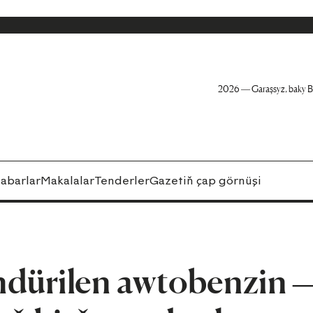
2026 — Garaşsyz, baky B
abarlar
Makalalar
Tenderler
Gazetiň çap görnüşi
dürilen awtobenzin 