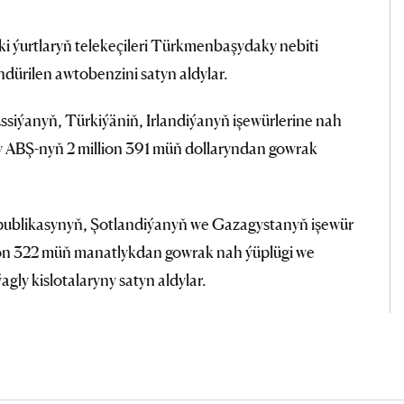
ki ýurtlaryň telekeçileri Türkmenbaşydaky nebiti
dürilen awtobenzini satyn aldylar.
ssiýanyň, Türkiýäniň, Irlandiýanyň işewürlerine nah
asy ABŞ-nyň 2 million 391 müň dollaryndan gowrak
espublikasynyň, Şotlandiýanyň we Gazagystanyň işewür
lion 322 müň manatlykdan gowrak nah ýüplügi we
agly kislotalaryny satyn aldylar.