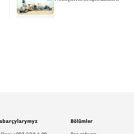
abarçylarymyz
Bölümler