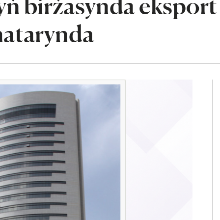
ň biržasynda eksport
 hatarynda