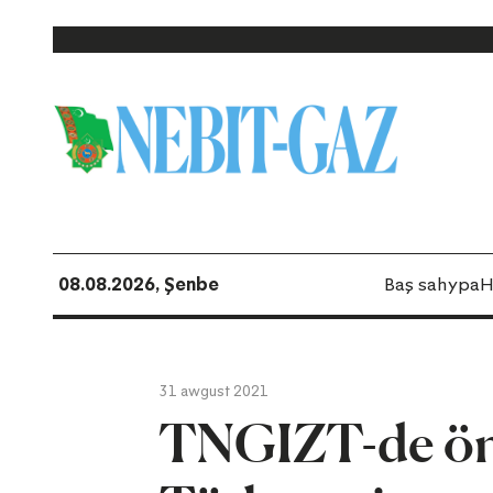
08.08.2026, Şenbe
Baş sahypa
H
31 awgust 2021
TNGIZT-de ön