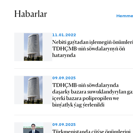
Habarlar
Hemme
11.01.2022
Nebiti gaýtadan işlemegiň önümler
TDHÇMB-niň söwdalarynyň öň
hatarynda
09.09.2025
TDHÇMB-niň söwdalarynda
daşarky bazara suwuklandyrylan ga
içerki bazara polipropilen we
binýatlyk ýag ýerlenildi
09.09.2025
Türkmenistanda çüýşe önümlerini