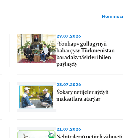
Hemmesi
29.07.2026
«Yonhap» gullugynyň
habarçysy Türkmenistan
baradaky täsirleri bilen
paýlaşdy
28.07.2026
Ýokary netijeler aýdyň
maksatlara atarýar
21.07.2026
Nebitçileriň netijeli zähmeti