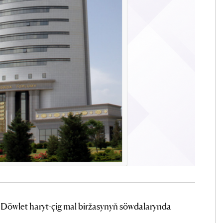
öwlet haryt-çig mal biržasynyň söwdalarynda