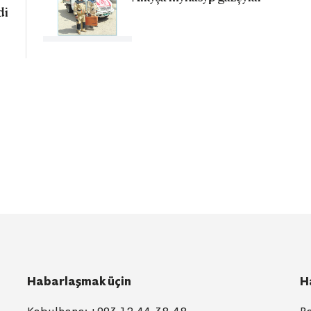
di
Habarlaşmak üçin
H