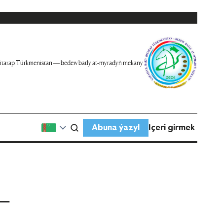
itarap Türkmenistan — bedew batly at-myradyň mekany
Abuna ýazyl
Içeri girmek
—