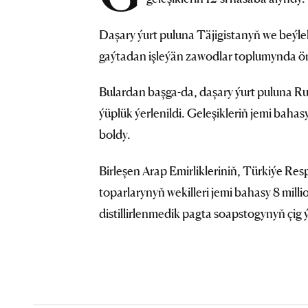
Daşary ýurt puluna Täjigistanyň we beýle
gaýtadan işleýän zawodlar toplumynda ön
Bulardan başga-da, daşary ýurt puluna Ru
ýüplük ýerlenildi. Geleşikleriň jemi bah
boldy.
Birleşen Arap Emirlikleriniň, Türkiýe R
toparlarynyň wekilleri jemi bahasy 8 mil
distillirlenmedik pagta soapstogynyň çig ý