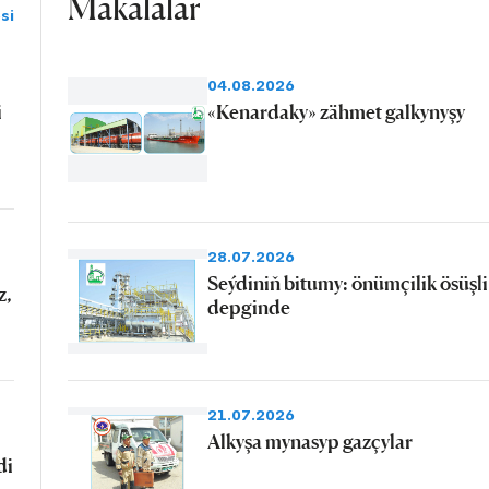
Makalalar
si
04.08.2026
i
«Kenardaky» zähmet galkynyşy
28.07.2026
Seýdiniň bitumy: önümçilik ösüşli
z,
depginde
21.07.2026
Alkyşa mynasyp gazçylar
di