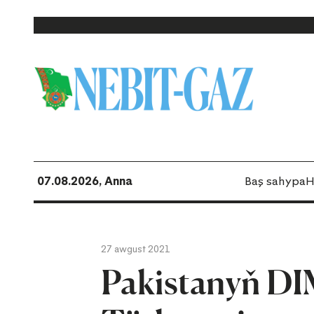
07.08.2026, Anna
Baş sahypa
H
27 awgust 2021
Pakistanyň DI