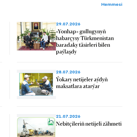
Hemmesi
29.07.2026
«Yonhap» gullugynyň
habarçysy Türkmenistan
baradaky täsirleri bilen
paýlaşdy
28.07.2026
Ýokary netijeler aýdyň
maksatlara atarýar
21.07.2026
Nebitçileriň netijeli zähmeti