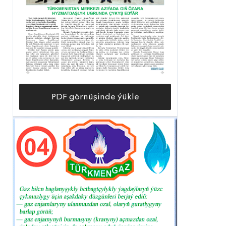
PDF görnüşinde ýükle