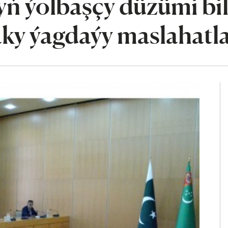
ň ýolbaşçy düzümi bi
y ýagdaýy maslahatl