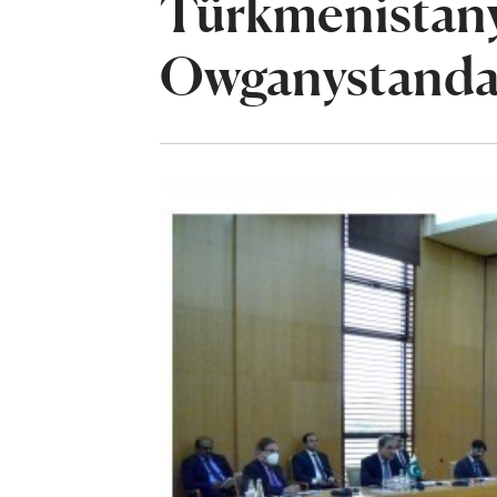
Türkmenistany
Owganystandak