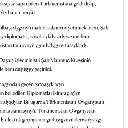
aşçysy sapar bilen Türkmenistana geldi diýip,
ýty habar berýär.
lbaşçylygynyň mähirli salamyny ýetirmek bilen, Şah
sy-diplomatik, söwda-ykdysady we medeni-
istan tarapynyň ygrarlydygyny tassyklady.
Daşary işler ministri Şah Mahmud Kureşiniň
e hem duşuşygy geçirildi.
synagyndan geçen gatnaşyklaryň
 bellediler. Diplomatlar ikitaraplaýyn
ir alyşdylar. Bu ugurda Türkmenistan-Owganystan-
siniň taslamasynyň, Türkmenistan-Owganystan-
 elektrik geçirijisiniň gurluşygynyň derwaýyslygy