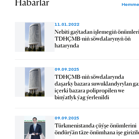
Habarlar
Hemme
11.01.2022
Nebiti gaýtadan işlemegiň önümler
TDHÇMB-niň söwdalarynyň öň
hatarynda
09.09.2025
TDHÇMB-niň söwdalarynda
daşarky bazara suwuklandyrylan ga
içerki bazara polipropilen we
binýatlyk ýag ýerlenildi
09.09.2025
Türkmenistanda çüýşe önümlerini
öndürýän täze önümhana işe girizil