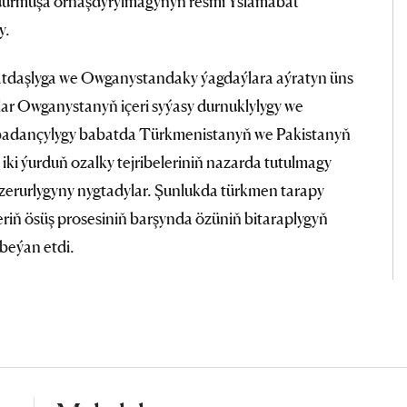
de durmuşa ornaşdyrylmagynyň resmi Yslamabat
y.
tdaşlyga we Owganystandaky ýagdaýlara aýratyn üns
tlar Owganystanyň içeri syýasy durnuklylygy we
abadançylygy babatda Türkmenistanyň we Pakistanyň
iki ýurduň ozalky tejribeleriniň nazarda tutulmagy
ň zerurlygyny nygtadylar. Şunlukda türkmen tarapy
riň ösüş prosesiniň barşynda özüniň bitaraplygyň
 beýan etdi.