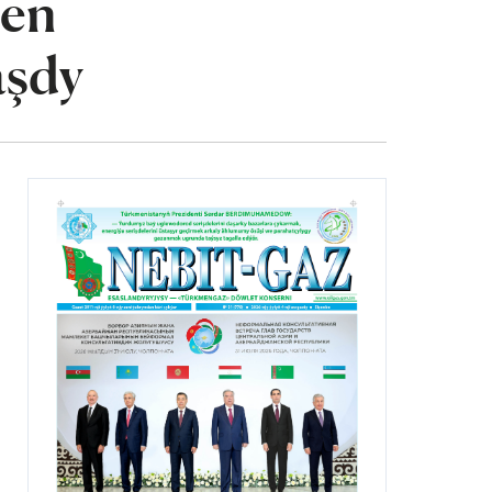
len
aşdy