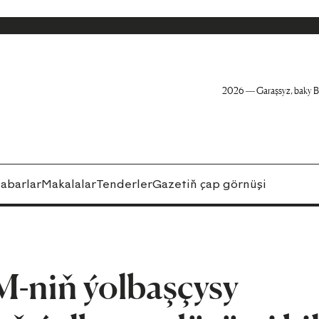
2026 — Garaşsyz, baky B
abarlar
Makalalar
Tenderler
Gazetiň çap görnüşi
M-niň ýolbaşçysy