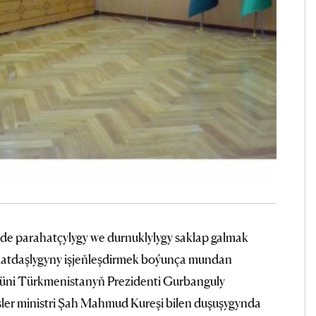
de parahatçylygy we durnuklylygy saklap galmak
matdaşlygyny işjeňleşdirmek boýunça mundan
güni Türkmenistanyň Prezidenti Gurbanguly
er ministri Şah Mahmud Kureşi bilen duşuşygynda