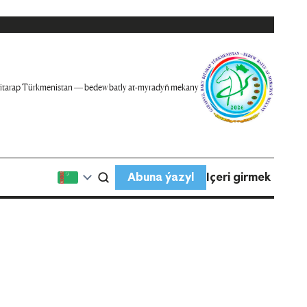
itarap Türkmenistan — bedew batly at-myradyň mekany
Abuna ýazyl
Içeri girmek