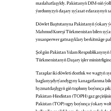
maslahatlaşyldy. Pakistanyň DIM-niň ýolb
ýurdumyzyň daşary syýasat edarasynyň sa
Döwlet Baştutanyna Pakistanyň ýokary ýo
Mahmud Kureşi Türkmenistan bilen syýa
ynsanperwer gatnaşyklary berkitmäge pak
Şol gün Pakistan Yslam Respublikasynyň 
Türkmenistanyň Daşary işler ministrligind
Taraplar iki döwleti dostluk we wagtyň 
baglanyşdyrýandygyny kanagatlanma bilen
hyzmatdaşlygyň giň toplumy boýunça pik
Pakistan-Hindistan (TOPH) gaz geçiriji
Pakistan (TOP) ugry boýunça ýokary woltly