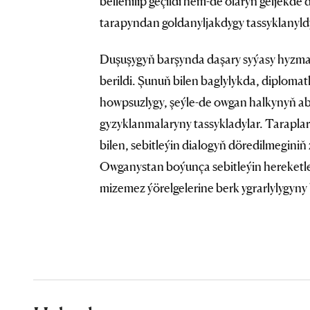
bellenilip geçildi hem-de olaryň geljek
tarapyndan goldanyljakdygy tassyklanyld
Duşuşygyň barşynda daşary syýasy hyzma
berildi. Şunuň bilen baglylykda, diploma
howpsuzlygy, şeýle-de owgan halkynyň 
gyzyklanmalaryny tassykladylar. Taraplar 
bilen, sebitleýin dialogyň döredilmegini
Owganystan boýunça sebitleýin hereketle
mizemez ýörelgelerine berk ygrarlylygyny