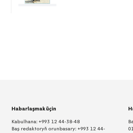
Habarlaşmak üçin
H
Kabulhana:
+993 12 44-38-48
B
Baş redaktoryň orunbasary:
+993 12 44-
0