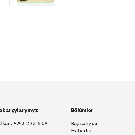
abarçylarymyz
Bölümler
alkan:
+993 222 6-09-
Baş sahypa
1
Habarlar