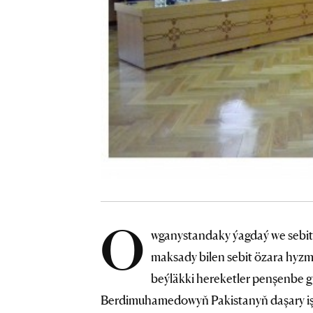
O
wganystandaky ýagdaý we sebit
maksady bilen sebit özara hyz
beýläkki hereketler penşenbe 
Berdimuhamedowyň Pakistanyň daşary işl